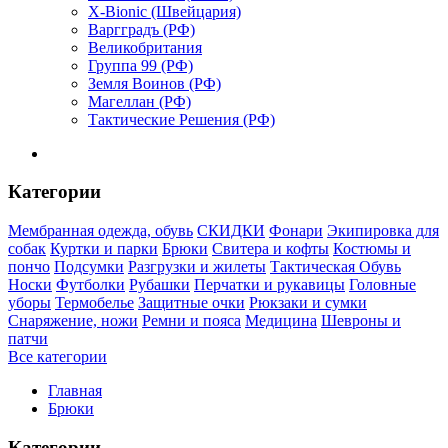
X-Bionic (Швейцария)
Варгградъ (РФ)
Великобритания
Группа 99 (РФ)
Земля Воинов (РФ)
Магеллан (РФ)
Тактические Решения (РФ)
Категории
Мембранная одежда, обувь
СКИДКИ
Фонари
Экипировка для
собак
Куртки и парки
Брюки
Свитера и кофты
Костюмы и
пончо
Подсумки
Разгрузки и жилеты
Тактическая Обувь
Носки
Футболки
Рубашки
Перчатки и рукавицы
Головные
уборы
Термобелье
Защитные очки
Рюкзаки и сумки
Снаряжение, ножи
Ремни и пояса
Медицина
Шевроны и
патчи
Все категории
Главная
Брюки
Категории