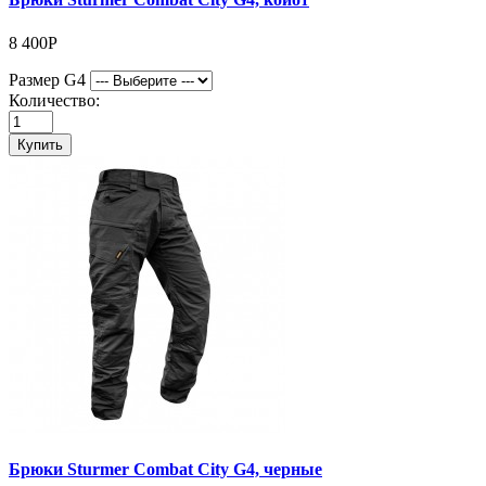
8 400Р
Размер G4
Количество:
Купить
Брюки Sturmer Combat City G4, черные