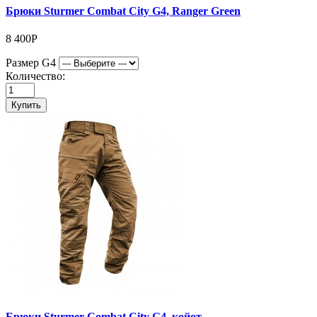
Брюки Sturmer Combat City G4, Ranger Green
8 400Р
Размер G4
Количество:
Купить
Брюки Sturmer Combat City G4, койот