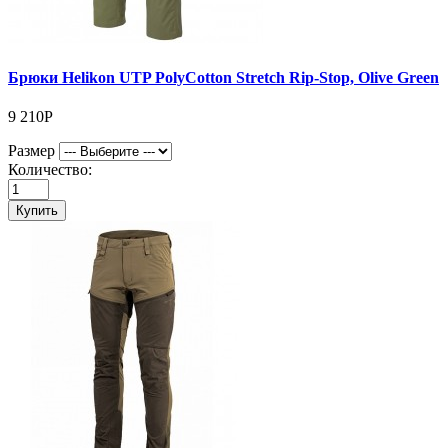
Брюки Helikon UTP PolyCotton Stretch Rip-Stop, Olive Green
9 210Р
Размер
Количество:
Купить