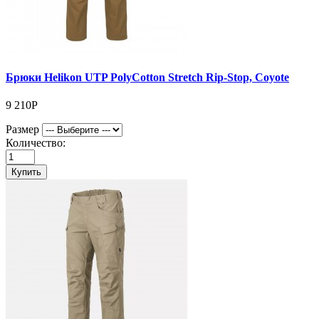
Брюки Helikon UTP PolyCotton Stretch Rip-Stop, Coyote
9 210Р
Размер
Количество:
Купить