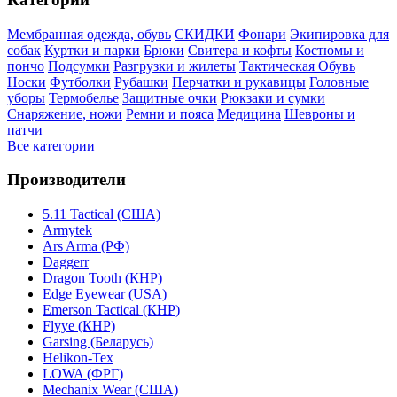
Мембранная одежда, обувь
СКИДКИ
Фонари
Экипировка для
собак
Куртки и парки
Брюки
Свитера и кофты
Костюмы и
пончо
Подсумки
Разгрузки и жилеты
Тактическая Обувь
Носки
Футболки
Рубашки
Перчатки и рукавицы
Головные
уборы
Термобелье
Защитные очки
Рюкзаки и сумки
Снаряжение, ножи
Ремни и пояса
Медицина
Шевроны и
патчи
Все категории
Производители
5.11 Tactical (США)
Armytek
Ars Arma (РФ)
Daggerr
Dragon Tooth (КНР)
Edge Eyewear (USA)
Emerson Tactical (КНР)
Flyye (КНР)
Garsing (Беларусь)
Helikon-Tex
LOWA (ФРГ)
Mechanix Wear (США)