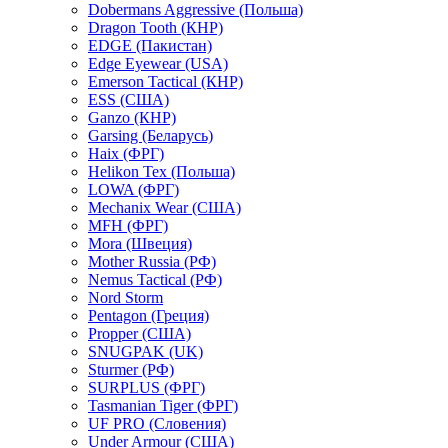
Dobermans Aggressive (Польша)
Dragon Tooth (КНР)
EDGE (Пакистан)
Edge Eyewear (USA)
Emerson Tactical (КНР)
ESS (США)
Ganzo (КНР)
Garsing (Беларусь)
Haix (ФРГ)
Helikon Tex (Польша)
LOWA (ФРГ)
Mechanix Wear (США)
MFH (ФРГ)
Mora (Швеция)
Mother Russia (РФ)
Nemus Tactical (РФ)
Nord Storm
Pentagon (Греция)
Propper (США)
SNUGPAK (UK)
Sturmer (РФ)
SURPLUS (ФРГ)
Tasmanian Tiger (ФРГ)
UF PRO (Словения)
Under Armour (США)