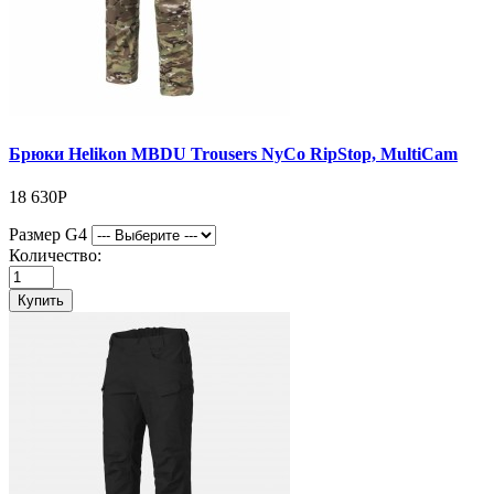
Брюки Helikon MBDU Trousers NyCo RipStop, MultiCam
18 630Р
Размер G4
Количество:
Купить