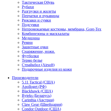
Тактическая Обувь
Рубахи
Разгрузки и жилеты
Перчатки и рукавицы
Рюкзаки и сумки
Подсумки
Непромокаемые костюмы, мембрана, Gore-Tex
Комбинезоны и маскхалаты
Медицина
Ремни
Защитные очки
Снаряжение, ножи.
Футболки
Термо белье
Страйкбол (Airsoft)
Подарочные изделия из кожи
Производители
5.11 Tactical (США)
Apolloget (РФ)
Blackhawk (США)
Byteks (Беларусь)
Carinthia (Австрия)
Claw Gear (Швейцария)
Condor Outdoor (США)