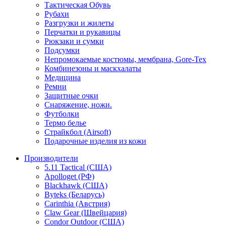
Тактическая Обувь
Рубахи
Разгрузки и жилеты
Перчатки и рукавицы
Рюкзаки и сумки
Подсумки
Непромокаемые костюмы, мембрана, Gore-Tex
Комбинезоны и маскхалаты
Медицина
Ремни
Защитные очки
Снаряжение, ножи.
Футболки
Термо белье
Страйкбол (Airsoft)
Подарочные изделия из кожи
Производители
5.11 Tactical (США)
Apolloget (РФ)
Blackhawk (США)
Byteks (Беларусь)
Carinthia (Австрия)
Claw Gear (Швейцария)
Condor Outdoor (США)