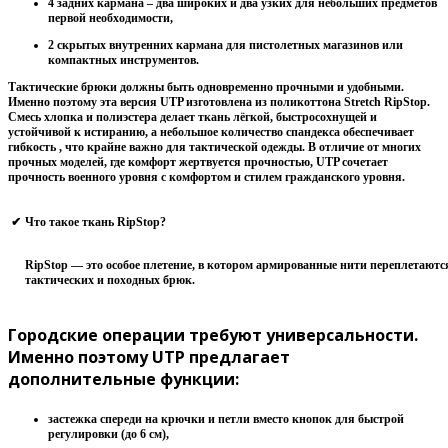
4 задних кармана – два широких и два узких для небольших предметов
первой необходимости,
2 скрытых внутренних кармана для пистолетных магазинов или
компактных инструментов.
Тактические брюки должны быть одновременно прочными и удобными.
Именно поэтому эта версия UTP изготовлена ​​из поликоттона Stretch RipStop.
Смесь хлопка и полиэстера делает ткань лёгкой, быстросохнущей и
устойчивой к истиранию, а небольшое количество спандекса обеспечивает
гибкость , что крайне важно для тактической одежды. В отличие от многих
прочных моделей, где комфорт жертвуется прочностью, UTP сочетает
прочность военного уровня с комфортом и стилем гражданского уровня.
✔
Что такое ткань RipStop?
RipStop — это особое плетение, в котором армированные нити переплетаютс
тактических и походных брюк.
Городские операции требуют универсальности.
Именно поэтому UTP предлагает
дополнительные функции:
застежка спереди на крючки и петли вместо кнопок для быстрой
регулировки (до 6 см),