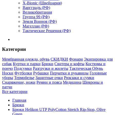
X-Bionic (Швейцария)
Варгградъ (РФ)
Великобритания
Группа 99 (РФ)
Земля Воинов (РФ)
Магеллан (РФ)
Тактические Решения (РФ)
Категории
Мембранная одежда, обувь
СКИДКИ
Фонари
Экипировка для
собак
Куртки и парки
Брюки
Свитера и кофты
Костюмы и
пончо
Подсумки
Разгрузки и жилеты
Тактическая Обувь
Носки
Футболки
Рубашки
Перчатки и рукавицы
Головные
уборы
Термобелье
Защитные очки
Рюкзаки и сумки
Снаряжение, ножи
Ремни и пояса
Медицина
Шевроны и
патчи
Все категории
Главная
Брюки
Брюки Helikon UTP PolyCotton Stretch Rip-Stop, Olive
Green