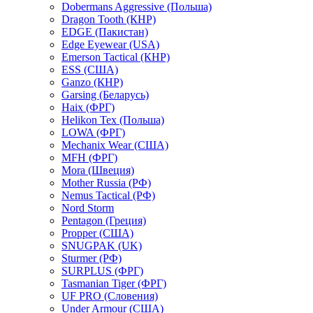
Dobermans Aggressive (Польша)
Dragon Tooth (КНР)
EDGE (Пакистан)
Edge Eyewear (USA)
Emerson Tactical (КНР)
ESS (США)
Ganzo (КНР)
Garsing (Беларусь)
Haix (ФРГ)
Helikon Tex (Польша)
LOWA (ФРГ)
Mechanix Wear (США)
MFH (ФРГ)
Mora (Швеция)
Mother Russia (РФ)
Nemus Tactical (РФ)
Nord Storm
Pentagon (Греция)
Propper (США)
SNUGPAK (UK)
Sturmer (РФ)
SURPLUS (ФРГ)
Tasmanian Tiger (ФРГ)
UF PRO (Словения)
Under Armour (США)