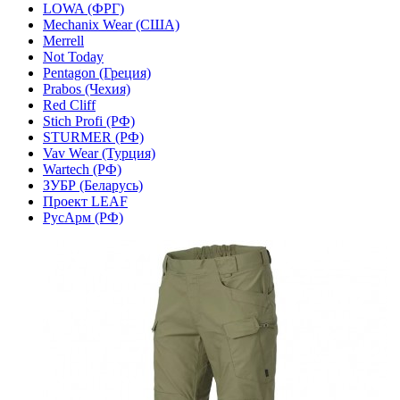
LOWA (ФРГ)
Mechanix Wear (США)
Merrell
Not Today
Pentagon (Греция)
Prabos (Чехия)
Red Cliff
Stich Profi (РФ)
STURMER (РФ)
Vav Wear (Турция)
Wartech (РФ)
ЗУБР (Беларусь)
Проект LEAF
РусАрм (РФ)