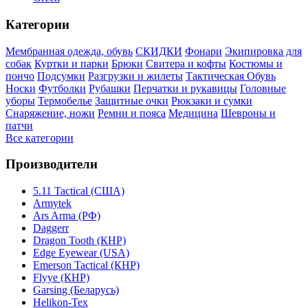
Категории
Мембранная одежда, обувь
СКИДКИ
Фонари
Экипировка для
собак
Куртки и парки
Брюки
Свитера и кофты
Костюмы и
пончо
Подсумки
Разгрузки и жилеты
Тактическая Обувь
Носки
Футболки
Рубашки
Перчатки и рукавицы
Головные
уборы
Термобелье
Защитные очки
Рюкзаки и сумки
Снаряжение, ножи
Ремни и пояса
Медицина
Шевроны и
патчи
Все категории
Производители
5.11 Tactical (США)
Armytek
Ars Arma (РФ)
Daggerr
Dragon Tooth (КНР)
Edge Eyewear (USA)
Emerson Tactical (КНР)
Flyye (КНР)
Garsing (Беларусь)
Helikon-Tex