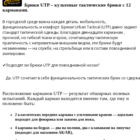
Брюки UTP – культовые тактические брюки с 12
карманами.
В городской среде важна каждая деталь: мобильность,
функциональность и комфорт. Брюки Urban Tactical (UTP) давно задают
стандарт тактической одежды. Благодаря двенадцати карманам ,
прочной, но гибкой ткани и крою, сочетающему тактическую
практичность с неприметным внешним видом, эти брюки будут
незаменимы — на службе, на стрельбище или в составе повседневной
экипировки.
✔
Подходят ли брюки UTP для повседневной носки?
Да. UTP сочетает в себе функциональность тактических брюк со сдерж
Расположение карманов UTP — результат обширных полевых
испытаний. Каждый карман находится именно там, где ему и
положено быть:
2 классических передних кармана с усиленными краями — идеально
подходят для фонарика или зажима для ножа,
4 кармана на бедрах — два на молнии, два с клапанами на липучке
(подходят для магазинов АК/AR),