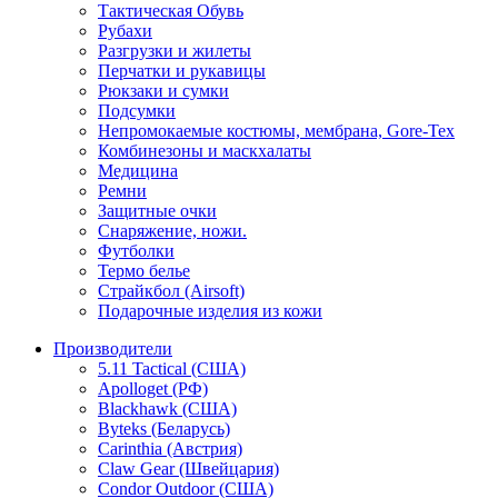
Тактическая Обувь
Рубахи
Разгрузки и жилеты
Перчатки и рукавицы
Рюкзаки и сумки
Подсумки
Непромокаемые костюмы, мембрана, Gore-Tex
Комбинезоны и маскхалаты
Медицина
Ремни
Защитные очки
Снаряжение, ножи.
Футболки
Термо белье
Страйкбол (Airsoft)
Подарочные изделия из кожи
Производители
5.11 Tactical (США)
Apolloget (РФ)
Blackhawk (США)
Byteks (Беларусь)
Carinthia (Австрия)
Claw Gear (Швейцария)
Condor Outdoor (США)