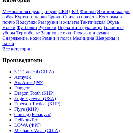
Мембранная одежда, обувь
СКИДКИ
Фонари
Экипировка для
собак
Куртки и парки
Брюки
Свитера и кофты
Костюмы и
пончо
Подсумки
Разгрузки и жилеты
Тактическая Обувь
Носки
Футболки
Рубашки
Перчатки и рукавицы
Головные
уборы
Термобелье
Защитные очки
Рюкзаки и сумки
Снаряжение, ножи
Ремни и пояса
Медицина
Шевроны и
патчи
Все категории
Производители
5.11 Tactical (США)
Armytek
Ars Arma (РФ)
Daggerr
Dragon Tooth (КНР)
Edge Eyewear (USA)
Emerson Tactical (КНР)
Flyye (КНР)
Garsing (Беларусь)
Helikon-Tex
LOWA (ФРГ)
Mechanix Wear (США)