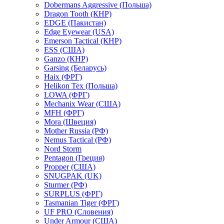
Dobermans Aggressive (Польша)
Dragon Tooth (КНР)
EDGE (Пакистан)
Edge Eyewear (USA)
Emerson Tactical (КНР)
ESS (США)
Ganzo (КНР)
Garsing (Беларусь)
Haix (ФРГ)
Helikon Tex (Польша)
LOWA (ФРГ)
Mechanix Wear (США)
MFH (ФРГ)
Mora (Швеция)
Mother Russia (РФ)
Nemus Tactical (РФ)
Nord Storm
Pentagon (Греция)
Propper (США)
SNUGPAK (UK)
Sturmer (РФ)
SURPLUS (ФРГ)
Tasmanian Tiger (ФРГ)
UF PRO (Словения)
Under Armour (США)