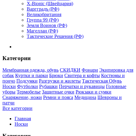
X-Bionic (Швейцария)
Варгградъ (РФ)
Великобритания
Группа 99 (РФ)
Земля Воинов (РФ)
Магеллан (РФ)
Тактические Решения (РФ)
Категории
Мембранная одежда, обувь
СКИДКИ
Фонари
Экипировка для
собак
Куртки и парки
Брюки
Свитера и кофты
Костюмы и
пончо
Подсумки
Разгрузки и жилеты
Тактическая Обувь
Носки
Футболки
Рубашки
Перчатки и рукавицы
Головные
уборы
Термобелье
Защитные очки
Рюкзаки и сумки
Снаряжение, ножи
Ремни и пояса
Медицина
Шевроны и
патчи
Все категории
Главная
Носки
Категории