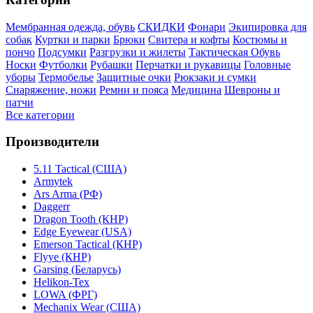
Мембранная одежда, обувь
СКИДКИ
Фонари
Экипировка для
собак
Куртки и парки
Брюки
Свитера и кофты
Костюмы и
пончо
Подсумки
Разгрузки и жилеты
Тактическая Обувь
Носки
Футболки
Рубашки
Перчатки и рукавицы
Головные
уборы
Термобелье
Защитные очки
Рюкзаки и сумки
Снаряжение, ножи
Ремни и пояса
Медицина
Шевроны и
патчи
Все категории
Производители
5.11 Tactical (США)
Armytek
Ars Arma (РФ)
Daggerr
Dragon Tooth (КНР)
Edge Eyewear (USA)
Emerson Tactical (КНР)
Flyye (КНР)
Garsing (Беларусь)
Helikon-Tex
LOWA (ФРГ)
Mechanix Wear (США)