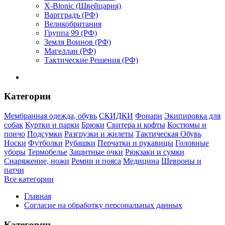
X-Bionic (Швейцария)
Варгградъ (РФ)
Великобритания
Группа 99 (РФ)
Земля Воинов (РФ)
Магеллан (РФ)
Тактические Решения (РФ)
Категории
Мембранная одежда, обувь
СКИДКИ
Фонари
Экипировка для
собак
Куртки и парки
Брюки
Свитера и кофты
Костюмы и
пончо
Подсумки
Разгрузки и жилеты
Тактическая Обувь
Носки
Футболки
Рубашки
Перчатки и рукавицы
Головные
уборы
Термобелье
Защитные очки
Рюкзаки и сумки
Снаряжение, ножи
Ремни и пояса
Медицина
Шевроны и
патчи
Все категории
Главная
Согласие на обработку персональных данных
Категории