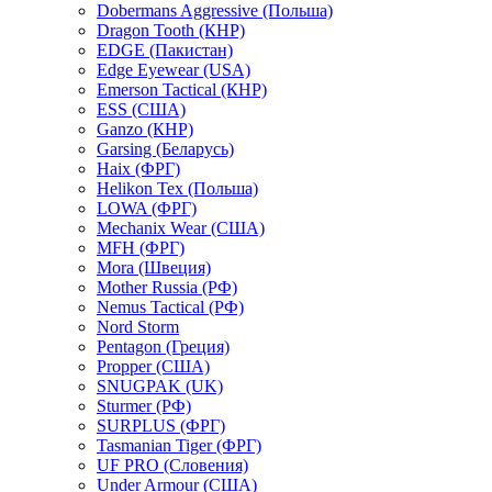
Dobermans Aggressive (Польша)
Dragon Tooth (КНР)
EDGE (Пакистан)
Edge Eyewear (USA)
Emerson Tactical (КНР)
ESS (США)
Ganzo (КНР)
Garsing (Беларусь)
Haix (ФРГ)
Helikon Tex (Польша)
LOWA (ФРГ)
Mechanix Wear (США)
MFH (ФРГ)
Mora (Швеция)
Mother Russia (РФ)
Nemus Tactical (РФ)
Nord Storm
Pentagon (Греция)
Propper (США)
SNUGPAK (UK)
Sturmer (РФ)
SURPLUS (ФРГ)
Tasmanian Tiger (ФРГ)
UF PRO (Словения)
Under Armour (США)