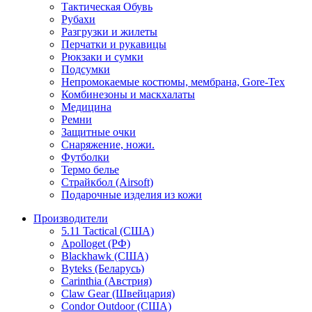
Тактическая Обувь
Рубахи
Разгрузки и жилеты
Перчатки и рукавицы
Рюкзаки и сумки
Подсумки
Непромокаемые костюмы, мембрана, Gore-Tex
Комбинезоны и маскхалаты
Медицина
Ремни
Защитные очки
Снаряжение, ножи.
Футболки
Термо белье
Страйкбол (Airsoft)
Подарочные изделия из кожи
Производители
5.11 Tactical (США)
Apolloget (РФ)
Blackhawk (США)
Byteks (Беларусь)
Carinthia (Австрия)
Claw Gear (Швейцария)
Condor Outdoor (США)