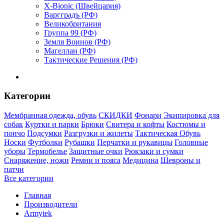
X-Bionic (Швейцария)
Варгградъ (РФ)
Великобритания
Группа 99 (РФ)
Земля Воинов (РФ)
Магеллан (РФ)
Тактические Решения (РФ)
Категории
Мембранная одежда, обувь
СКИДКИ
Фонари
Экипировка для
собак
Куртки и парки
Брюки
Свитера и кофты
Костюмы и
пончо
Подсумки
Разгрузки и жилеты
Тактическая Обувь
Носки
Футболки
Рубашки
Перчатки и рукавицы
Головные
уборы
Термобелье
Защитные очки
Рюкзаки и сумки
Снаряжение, ножи
Ремни и пояса
Медицина
Шевроны и
патчи
Все категории
Главная
Производители
Armytek