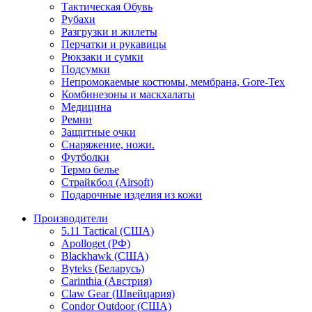
Тактическая Обувь
Рубахи
Разгрузки и жилеты
Перчатки и рукавицы
Рюкзаки и сумки
Подсумки
Непромокаемые костюмы, мембрана, Gore-Tex
Комбинезоны и маскхалаты
Медицина
Ремни
Защитные очки
Снаряжение, ножи.
Футболки
Термо белье
Страйкбол (Airsoft)
Подарочные изделия из кожи
Производители
5.11 Tactical (США)
Apolloget (РФ)
Blackhawk (США)
Byteks (Беларусь)
Carinthia (Австрия)
Claw Gear (Швейцария)
Condor Outdoor (США)