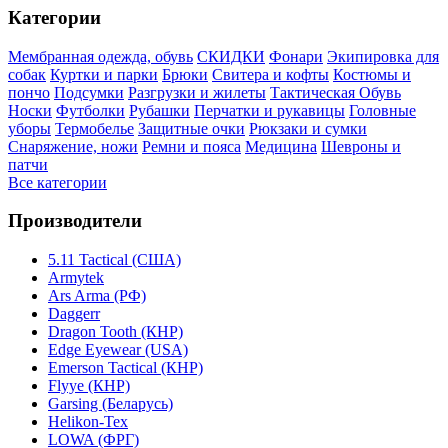
Категории
Мембранная одежда, обувь
СКИДКИ
Фонари
Экипировка для
собак
Куртки и парки
Брюки
Свитера и кофты
Костюмы и
пончо
Подсумки
Разгрузки и жилеты
Тактическая Обувь
Носки
Футболки
Рубашки
Перчатки и рукавицы
Головные
уборы
Термобелье
Защитные очки
Рюкзаки и сумки
Снаряжение, ножи
Ремни и пояса
Медицина
Шевроны и
патчи
Все категории
Производители
5.11 Tactical (США)
Armytek
Ars Arma (РФ)
Daggerr
Dragon Tooth (КНР)
Edge Eyewear (USA)
Emerson Tactical (КНР)
Flyye (КНР)
Garsing (Беларусь)
Helikon-Tex
LOWA (ФРГ)