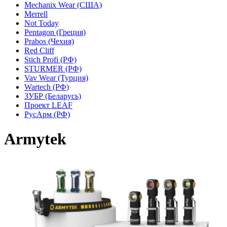
Mechanix Wear (США)
Merrell
Not Today
Pentagon (Греция)
Prabos (Чехия)
Red Cliff
Stich Profi (РФ)
STURMER (РФ)
Vav Wear (Турция)
Wartech (РФ)
ЗУБР (Беларусь)
Проект LEAF
РусАрм (РФ)
Armytek