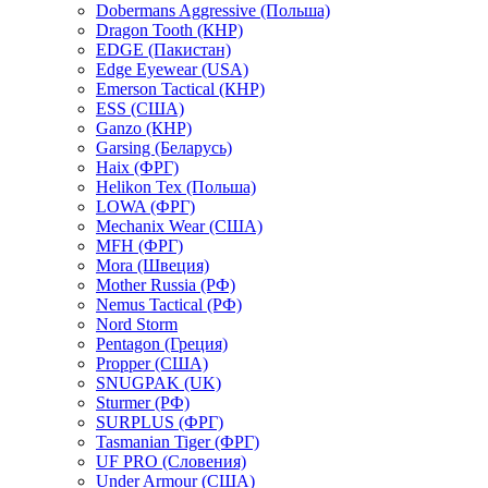
Dobermans Aggressive (Польша)
Dragon Tooth (КНР)
EDGE (Пакистан)
Edge Eyewear (USA)
Emerson Tactical (КНР)
ESS (США)
Ganzo (КНР)
Garsing (Беларусь)
Haix (ФРГ)
Helikon Tex (Польша)
LOWA (ФРГ)
Mechanix Wear (США)
MFH (ФРГ)
Mora (Швеция)
Mother Russia (РФ)
Nemus Tactical (РФ)
Nord Storm
Pentagon (Греция)
Propper (США)
SNUGPAK (UK)
Sturmer (РФ)
SURPLUS (ФРГ)
Tasmanian Tiger (ФРГ)
UF PRO (Словения)
Under Armour (США)