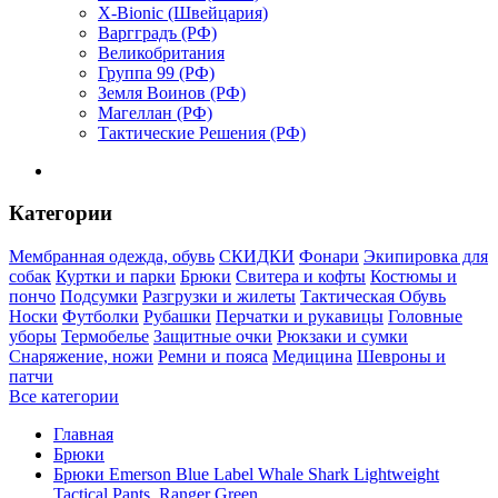
X-Bionic (Швейцария)
Варгградъ (РФ)
Великобритания
Группа 99 (РФ)
Земля Воинов (РФ)
Магеллан (РФ)
Тактические Решения (РФ)
Категории
Мембранная одежда, обувь
СКИДКИ
Фонари
Экипировка для
собак
Куртки и парки
Брюки
Свитера и кофты
Костюмы и
пончо
Подсумки
Разгрузки и жилеты
Тактическая Обувь
Носки
Футболки
Рубашки
Перчатки и рукавицы
Головные
уборы
Термобелье
Защитные очки
Рюкзаки и сумки
Снаряжение, ножи
Ремни и пояса
Медицина
Шевроны и
патчи
Все категории
Главная
Брюки
Брюки Emerson Blue Label Whale Shark Lightweight
Tactical Pants, Ranger Green