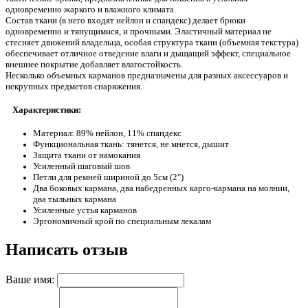
одновременно жаркого и влажного климата.
Состав ткани (в него входят нейлон и спандекс) делает брюки
одновременно и тянущимися, и прочными. Эластичный материал не
стесняет движений владельца, особая структура ткани (объемная текстура)
обеспечивает отличное отведение влаги и дыщащий эффект, специальное
внешнее покрытие добавляет влагостойкость.
Несколько объемных карманов предназначены для разных аксессуаров и
некрупных предметов снаряжения.
Характеристики:
Материал: 89% нейлон, 11% спандекс
Функциональная ткань: тянется, не мнется, дышит
Защита ткани от намокания
Усиленный шаговый шов
Петли для ремней шириной до 5см (2")
Два боковых кармана, два набедренных карго-кармана на молнии,
два тыльных кармана
Усиленные устья карманов
Эргономичный крой по специальным лекалам
Написать отзыв
Ваше имя: