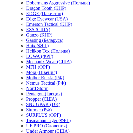
Dobermans Aggressive (Польша)
Dragon Tooth (КНР)
EDGE (Пакистан)
Edge Eyewear (USA)
Emerson Tactical (КНР)
ESS (США)
Ganzo (КНР)
Garsing (Беларусь)
Haix (ФРГ)
Helikon Tex (Польша)
LOWA (ФРГ)
Mechanix Wear (США)
MFH (ФРГ)
Mora (Швеция)
Mother Russia (РФ)
Nemus Tactical (РФ)
Nord Storm
Pentagon (Греция)
Propper (США)
SNUGPAK (UK)
Sturmer (РФ)
SURPLUS (ФРГ)
Tasmanian Tiger (ФРГ)
UF PRO (Словения)
Under Armour (США)