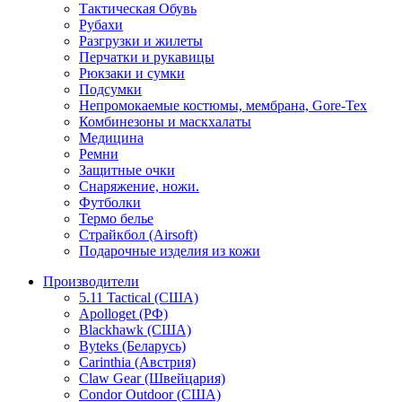
Тактическая Обувь
Рубахи
Разгрузки и жилеты
Перчатки и рукавицы
Рюкзаки и сумки
Подсумки
Непромокаемые костюмы, мембрана, Gore-Tex
Комбинезоны и маскхалаты
Медицина
Ремни
Защитные очки
Снаряжение, ножи.
Футболки
Термо белье
Страйкбол (Airsoft)
Подарочные изделия из кожи
Производители
5.11 Tactical (США)
Apolloget (РФ)
Blackhawk (США)
Byteks (Беларусь)
Carinthia (Австрия)
Claw Gear (Швейцария)
Condor Outdoor (США)