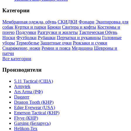
Категории
Мембранная одежда, обувь
СКИДКИ
Фонари
Экипировка для
собак
Куртки и парки
Брюки
Свитера и кофты
Костюмы и
пончо
Подсумки
Разгрузки и жилеты
Тактическая Обувь
Носки
Футболки
Рубашки
Перчатки и рукавицы
Головные
уборы
Термобелье
Защитные очки
Рюкзаки и сумки
Снаряжение, ножи
Ремни и пояса
Медицина
Шевроны и
патчи
Все категории
Производители
5.11 Tactical (США)
Armytek
Ars Arma (РФ)
Daggerr
Dragon Tooth (КНР)
Edge Eyewear (USA)
Emerson Tactical (КНР)
Flyye (КНР)
Garsing (Беларусь)
Helikon-Tex