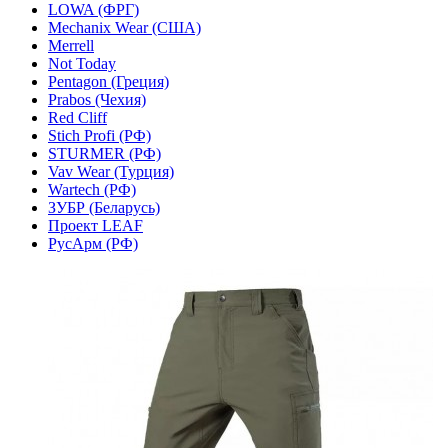
LOWA (ФРГ)
Mechanix Wear (США)
Merrell
Not Today
Pentagon (Греция)
Prabos (Чехия)
Red Cliff
Stich Profi (РФ)
STURMER (РФ)
Vav Wear (Турция)
Wartech (РФ)
ЗУБР (Беларусь)
Проект LEAF
РусАрм (РФ)