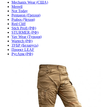
Mechanix Wear (США)
Merrell
Not Today
Pentagon (Греция)
Prabos (Чехия)
Red Cliff
Stich Profi (РФ)
STURMER (РФ)
Vav Wear (Турция)
Wartech (РФ)
ЗУБР (Беларусь)
Проект LEAF
РусАрм (РФ)