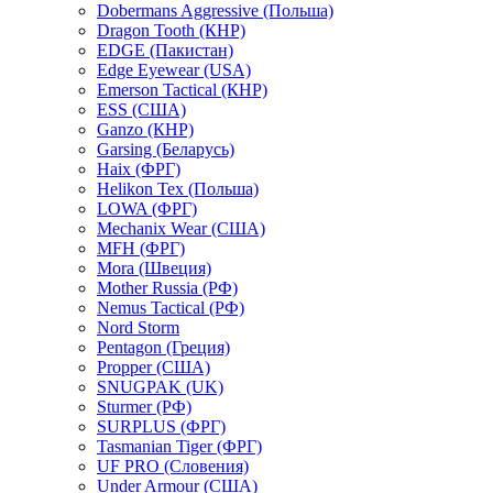
Dobermans Aggressive (Польша)
Dragon Tooth (КНР)
EDGE (Пакистан)
Edge Eyewear (USA)
Emerson Tactical (КНР)
ESS (США)
Ganzo (КНР)
Garsing (Беларусь)
Haix (ФРГ)
Helikon Tex (Польша)
LOWA (ФРГ)
Mechanix Wear (США)
MFH (ФРГ)
Mora (Швеция)
Mother Russia (РФ)
Nemus Tactical (РФ)
Nord Storm
Pentagon (Греция)
Propper (США)
SNUGPAK (UK)
Sturmer (РФ)
SURPLUS (ФРГ)
Tasmanian Tiger (ФРГ)
UF PRO (Словения)
Under Armour (США)