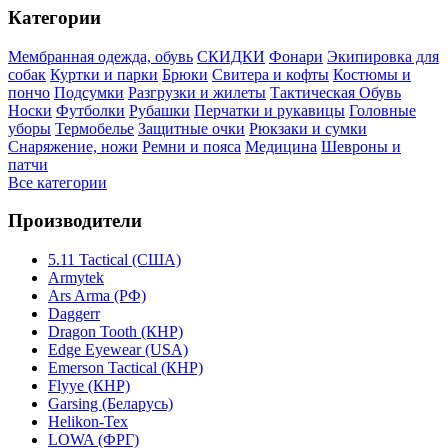
Категории
Мембранная одежда, обувь
СКИДКИ
Фонари
Экипировка для
собак
Куртки и парки
Брюки
Свитера и кофты
Костюмы и
пончо
Подсумки
Разгрузки и жилеты
Тактическая Обувь
Носки
Футболки
Рубашки
Перчатки и рукавицы
Головные
уборы
Термобелье
Защитные очки
Рюкзаки и сумки
Снаряжение, ножи
Ремни и пояса
Медицина
Шевроны и
патчи
Все категории
Производители
5.11 Tactical (США)
Armytek
Ars Arma (РФ)
Daggerr
Dragon Tooth (КНР)
Edge Eyewear (USA)
Emerson Tactical (КНР)
Flyye (КНР)
Garsing (Беларусь)
Helikon-Tex
LOWA (ФРГ)