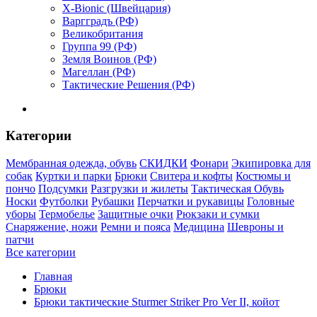
X-Bionic (Швейцария)
Варгградъ (РФ)
Великобритания
Группа 99 (РФ)
Земля Воинов (РФ)
Магеллан (РФ)
Тактические Решения (РФ)
Категории
Мембранная одежда, обувь
СКИДКИ
Фонари
Экипировка для
собак
Куртки и парки
Брюки
Свитера и кофты
Костюмы и
пончо
Подсумки
Разгрузки и жилеты
Тактическая Обувь
Носки
Футболки
Рубашки
Перчатки и рукавицы
Головные
уборы
Термобелье
Защитные очки
Рюкзаки и сумки
Снаряжение, ножи
Ремни и пояса
Медицина
Шевроны и
патчи
Все категории
Главная
Брюки
Брюки тактические Sturmer Striker Pro Ver II, койот