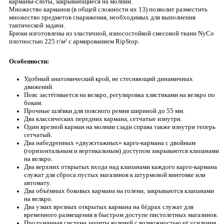
карманы-слоты, закрывающиеся на молнии.
Множество карманов (в общей сложности их 13) позволит разместить
множество предметов снаряжения, необходимых для выполнения
тактической задачи.
Брюки изготовлены из эластичной, износостойкой смесовой ткани NyCo
плотностью 225 г/м
с армированием RipStop.
2
Особенности:
Удобный анатомический крой, не стесняющий динамичных
движений.
Пояс застёгивается на велкро, регулировка хлястиками на велкро по
бокам.
Прочные шлёвки для поясного ремня шириной до 55 мм.
Два классических передних кармана, сетчатые изнутри.
Один врезной карман на молнии сзади справа также изнутри теперь
сетчатый.
Два набедренных «двужэтажных» карго-кармана с двойным
(горизонтальным и вертикальным) доступом закрываются клапанами
на велкро.
Два верхних открытых входа над клапанами каждого карго-кармана
служат для сброса пустых магазинов к штурмовой винтовке или
автомату.
Два объёмных боковых кармана на голени, закрываются клапанами
на велкро.
Два узких врезных открытых кармана на бёдрах служат для
временного размещения в быстром доступе пистолетных магазинов.
Продуманная система защиты коленей с возможностью её усиления