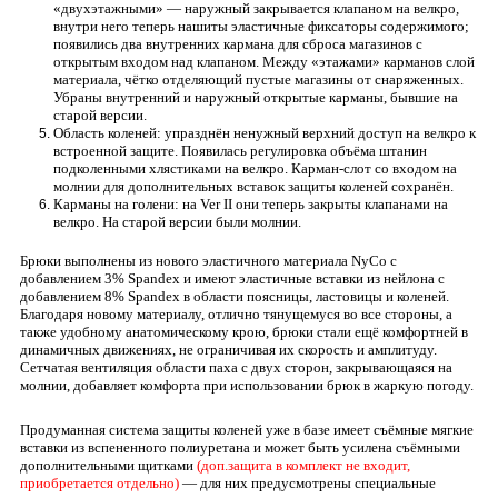
«двухэтажными» — наружный закрывается клапаном на велкро,
внутри него теперь нашиты эластичные фиксаторы содержимого;
появились два внутренних кармана для сброса магазинов с
открытым входом над клапаном. Между «этажами» карманов слой
материала, чётко отделяющий пустые магазины от снаряженных.
Убраны внутренний и наружный открытые карманы, бывшие на
старой версии.
Область коленей: упразднён ненужный верхний доступ на велкро к
встроенной защите. Появилась регулировка объёма штанин
подколенными хлястиками на велкро. Карман-слот со входом на
молнии для дополнительных вставок защиты коленей сохранён.
Карманы на голени: на Ver II они теперь закрыты клапанами на
велкро. На старой версии были молнии.
Брюки выполнены из нового эластичного материала NyCo с
добавлением 3% Spandex и имеют эластичные вставки из нейлона с
добавлением 8% Spandex в области поясницы, ластовицы и коленей.
Благодаря новому материалу, отлично тянущемуся во все стороны, а
также удобному анатомическому крою, брюки стали ещё комфортней в
динамичных движениях, не ограничивая их скорость и амплитуду.
Сетчатая вентиляция области паха с двух сторон, закрывающаяся на
молнии, добавляет комфорта при использовании брюк в жаркую погоду.
Продуманная система защиты коленей уже в базе имеет съёмные мягкие
вставки из вспененного полиуретана и может быть усилена съёмными
дополнительными щитками
(доп.защита в комплект не входит,
приобретается отдельно)
— для них предусмотрены специальные