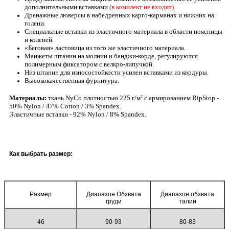
дополнительными вставками
(в комплект не входят)
.
Дренажные люверсы в набедренных карго-карманах и нижних на
голени.
Специальные вставки из эластичного материала в области поясницы
и коленей.
«Беговая» ластовица из того же эластичного материала.
Манжеты штанин на молнии и банджи-корде, регулируются
полимерным фиксатором с велкро-липучкой.
Низ штанин для износостойкости усилен вставками из кордуры.
Высококачественная фурнитура.
Материалы:
ткань NyCo плотностью 225 г/м
с армированием RipStop -
2
50% Nylon / 47% Cotton / 3% Spandex.
Эластичные вставки - 92% Nylon / 8% Spandex.
Как выбрать размер:
Размер
Диапазон Обхвата
Диапазон обхвата
груди
талии
46
90-93
80-83