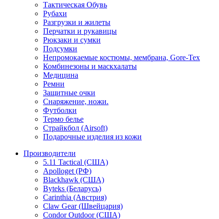
Тактическая Обувь
Рубахи
Разгрузки и жилеты
Перчатки и рукавицы
Рюкзаки и сумки
Подсумки
Непромокаемые костюмы, мембрана, Gore-Tex
Комбинезоны и маскхалаты
Медицина
Ремни
Защитные очки
Снаряжение, ножи.
Футболки
Термо белье
Страйкбол (Airsoft)
Подарочные изделия из кожи
Производители
5.11 Tactical (США)
Apolloget (РФ)
Blackhawk (США)
Byteks (Беларусь)
Carinthia (Австрия)
Claw Gear (Швейцария)
Condor Outdoor (США)