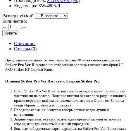
Производитель:
STURMER (РФ)
Код товара:
SW-4805-II
Размер русский
Количество:
Купить
Описание:
Отзывы (0)
Представляем новинку от компании
Sturmer®
— тактические брюки
Striker Pro Ver II
, усовершенствованная реплика тактических брюк UF
PRO Striker HT Combat Pants.
Отличия Striker Pro Ver II от старой версии Striker Pro
Пояс: Striker Pro Ver II застёгивается на велкро и имеет регулировку
хлястиками на велкро. Поясные шлёвки без второго ряда на кнопках,
правая передняя шлёвка оснащена полимерным D-рингом. С пояса
сзади убрана шлёвка для подтяжек.
Передние карманы: изнутри теперь сетчатые для лучшей
вентиляции.
Задние карманы: остался только один врезной карман на молнии
справа, изнутри сетчатый, а левый упразднён.
Боковые набедренные карго-карманы: на Striker Pro Ver II они стали