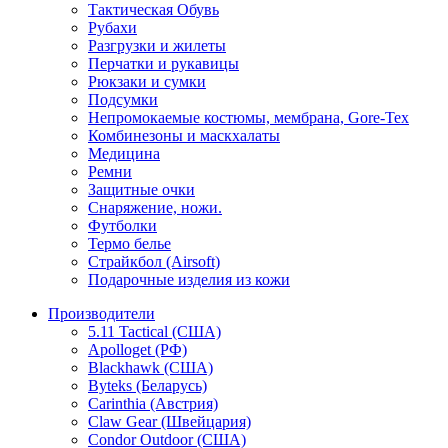
Тактическая Обувь
Рубахи
Разгрузки и жилеты
Перчатки и рукавицы
Рюкзаки и сумки
Подсумки
Непромокаемые костюмы, мембрана, Gore-Tex
Комбинезоны и маскхалаты
Медицина
Ремни
Защитные очки
Снаряжение, ножи.
Футболки
Термо белье
Страйкбол (Airsoft)
Подарочные изделия из кожи
Производители
5.11 Tactical (США)
Apolloget (РФ)
Blackhawk (США)
Byteks (Беларусь)
Carinthia (Австрия)
Claw Gear (Швейцария)
Condor Outdoor (США)