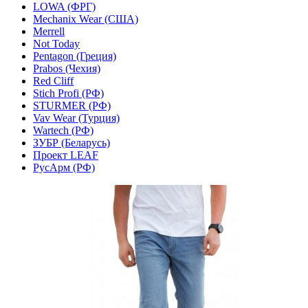
LOWA (ФРГ)
Mechanix Wear (США)
Merrell
Not Today
Pentagon (Греция)
Prabos (Чехия)
Red Cliff
Stich Profi (РФ)
STURMER (РФ)
Vav Wear (Турция)
Wartech (РФ)
ЗУБР (Беларусь)
Проект LEAF
РусАрм (РФ)