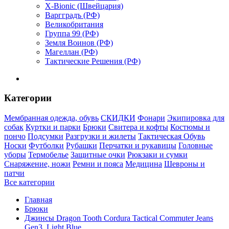
X-Bionic (Швейцария)
Варгградъ (РФ)
Великобритания
Группа 99 (РФ)
Земля Воинов (РФ)
Магеллан (РФ)
Тактические Решения (РФ)
Категории
Мембранная одежда, обувь
СКИДКИ
Фонари
Экипировка для
собак
Куртки и парки
Брюки
Свитера и кофты
Костюмы и
пончо
Подсумки
Разгрузки и жилеты
Тактическая Обувь
Носки
Футболки
Рубашки
Перчатки и рукавицы
Головные
уборы
Термобелье
Защитные очки
Рюкзаки и сумки
Снаряжение, ножи
Ремни и пояса
Медицина
Шевроны и
патчи
Все категории
Главная
Брюки
Джинсы Dragon Tooth Cordura Tactical Commuter Jeans
Gen3, Light Blue