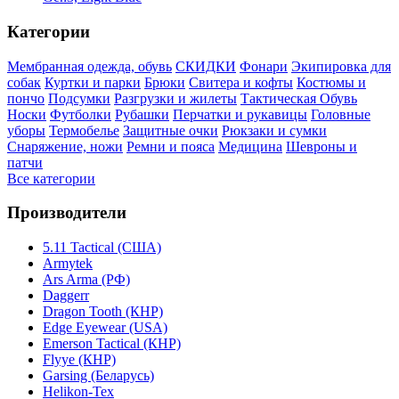
Категории
Мембранная одежда, обувь
СКИДКИ
Фонари
Экипировка для
собак
Куртки и парки
Брюки
Свитера и кофты
Костюмы и
пончо
Подсумки
Разгрузки и жилеты
Тактическая Обувь
Носки
Футболки
Рубашки
Перчатки и рукавицы
Головные
уборы
Термобелье
Защитные очки
Рюкзаки и сумки
Снаряжение, ножи
Ремни и пояса
Медицина
Шевроны и
патчи
Все категории
Производители
5.11 Tactical (США)
Armytek
Ars Arma (РФ)
Daggerr
Dragon Tooth (КНР)
Edge Eyewear (USA)
Emerson Tactical (КНР)
Flyye (КНР)
Garsing (Беларусь)
Helikon-Tex