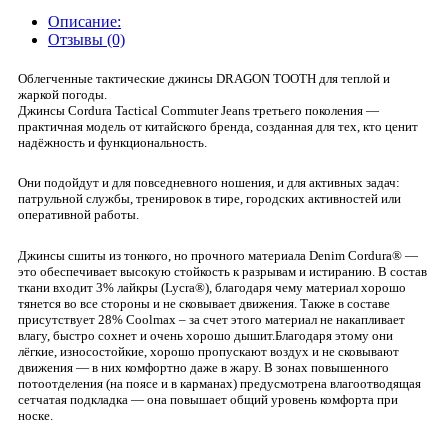
Описание:
Отзывы (0)
Облегченные тактические джинсы DRAGON TOOTH для теплой и
жаркой погоды.
Джинсы Cordura Tactical Commuter Jeans третьего поколения —
практичная модель от китайского бренда, созданная для тех, кто ценит
надёжность и функциональность.
Они подойдут и для повседневного ношения, и для активных задач:
патрульной службы, тренировок в тире, городских активностей или
оперативной работы.
Джинсы сшиты из тонкого, но прочного материала Denim Cordura® —
это обеспечивает высокую стойкость к разрывам и истиранию. В состав
ткани входит 3% лайкры (Lycra®), благодаря чему материал хорошо
тянется во все стороны и не сковывает движения. Также в составе
присутствует 28% Coolmax – за счет этого материал не накапливает
влагу, быстро сохнет и очень хорошо дышит.Благодаря этому они
лёгкие, износостойкие, хорошо пропускают воздух и не сковывают
движения — в них комфортно даже в жару. В зонах повышенного
потоотделения (на поясе и в карманах) предусмотрена влагоотводящая
сетчатая подкладка — она повышает общий уровень комфорта при
носке.