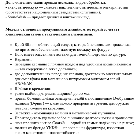
Дополнительно ткань прошла несколько видов обработки:
- антистатическую — снижает накопление статического электричества
(соответствует национальным стандартам испытаний);
- StoneWash — придаёт джинсам винтажный вид.
Модель отличается продуманным дизайном, который сочетает
классический стиль с тактическими элементами.
Крой Slim — облегающий силуэт, который не сковывает движения,
но при этом обеспечивает плотную посадку по фигуре.
Пояс имеет эластичные вставки для точной подгонки по фигуре.
Карманы:
передние карманы с прямым входом под удобным косым наклоном
— так содержимое легче доставать;
два дополнительных передних кармана, достаточно вместительных
для смартфона или магазинов к штурмовым винтовкам серий
AR/M/AK.
Шлёвки и крепления:
узкие шлёвки для ремня шириной до 55 мм;
правая боковая шлёвка оснащена петлёй с алюминиевым D‑образным
кольцом (D‑ринг) — к ним можно прикрепить тренчик для оружия
или снаряжение на карабине.
Застёжка - комбинация молнии и металлической пуговицы.
Производитель уделил особое внимание долговечности и прочности:
швы прошиты нитью Coats® — одной из самых надёжных на рынке;
молния от бренда YKK® — проверенная фурнитура, известная
своим качеством и износостойкостью.