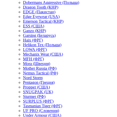
Dobermans Aggressive (Польша)
Dragon Tooth (КНР)
EDGE (Пакистан)
Edge Eyewear (USA)
Emerson Tactical (КНР)
ESS (США)
Ganzo (КНР)
Garsing (Беларусь)
Haix (ФРГ)
Helikon Tex (Польша)
LOWA (ФРГ)
Mechanix Wear (США)
MFH (ФРГ)
Mora (Швеция)
Mother Russia (РФ)
Nemus Tactical (РФ)
Nord Storm
Pentagon (Греция)
Propper (США)
SNUGPAK (UK)
Sturmer (РФ)
SURPLUS (ФРГ)
Tasmanian Tiger (ФРГ)
UF PRO (Словения)
Under Armour (США)