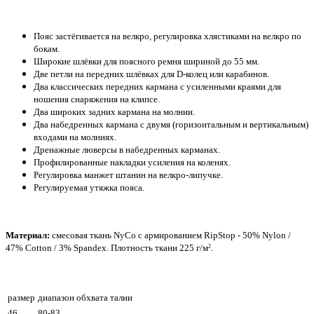
Пояс застёгивается на велкро, регулировка хлястиками на велкро по
бокам.
Широкие шлёвки для поясного ремня шириной до 55 мм.
Две петли на передних шлёвках для D-колец или карабинов.
Два классических передних кармана с усиленными краями для
ношения снаряжения на клипсе.
Два широких задних кармана на молнии.
Два набедренных кармана с двумя (горизонтальным и вертикальным)
входами на молниях.
Дренажные люверсы в набедренных карманах.
Профилированные накладки усиления на коленях.
Регулировка манжет штанин на велкро-липучке.
Регулируемая утяжка пояса.
Материал:
смесовая ткань NyCo с армированием RipStop - 50% Nylon /
47% Cotton / 3% Spandex. Плотность ткани 225 г/м
.
2
размер
диапазон обхвата талии
46
80-83