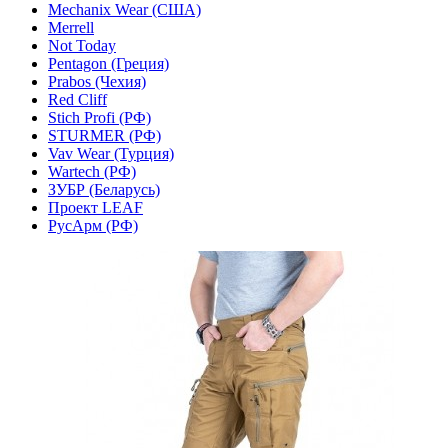
Mechanix Wear (США)
Merrell
Not Today
Pentagon (Греция)
Prabos (Чехия)
Red Cliff
Stich Profi (РФ)
STURMER (РФ)
Vav Wear (Турция)
Wartech (РФ)
ЗУБР (Беларусь)
Проект LEAF
РусАрм (РФ)