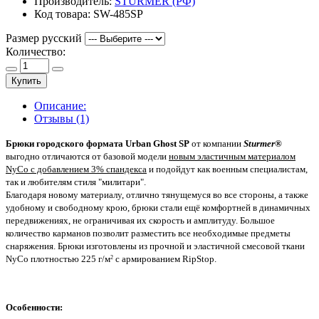
Производитель:
STURMER (РФ)
Код товара:
SW-485SP
Размер русский
Количество:
Купить
Описание:
Отзывы (1)
Брюки городского формата Urban Ghost SP
от компании
Sturmer®
выгодно отличаются от базовой модели
новым эластичным материалом
NyCo с добавлением 3% спандекса
и подойдут как военным специалистам,
так и любителям стиля "милитари".
Благодаря новому материалу, отлично тянущемуся во все стороны, а также
удобному и свободному крою, брюки стали ещё комфортней в динамичных
передвижениях, не ограничивая их скорость и амплитуду. Большое
количество карманов позволит разместить все необходимые предметы
снаряжения. Брюки изготовлены из прочной и эластичной смесовой ткани
NyCo плотностью 225 г/м
с армированием RipStop.
2
Особенности: