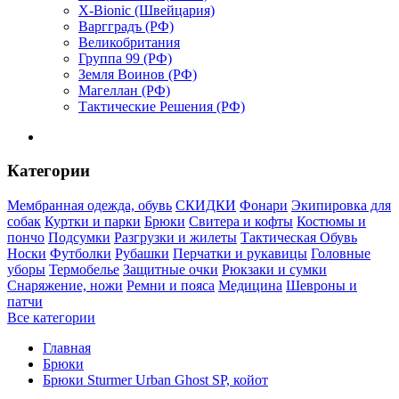
X-Bionic (Швейцария)
Варгградъ (РФ)
Великобритания
Группа 99 (РФ)
Земля Воинов (РФ)
Магеллан (РФ)
Тактические Решения (РФ)
Категории
Мембранная одежда, обувь
СКИДКИ
Фонари
Экипировка для
собак
Куртки и парки
Брюки
Свитера и кофты
Костюмы и
пончо
Подсумки
Разгрузки и жилеты
Тактическая Обувь
Носки
Футболки
Рубашки
Перчатки и рукавицы
Головные
уборы
Термобелье
Защитные очки
Рюкзаки и сумки
Снаряжение, ножи
Ремни и пояса
Медицина
Шевроны и
патчи
Все категории
Главная
Брюки
Брюки Sturmer Urban Ghost SP, койот