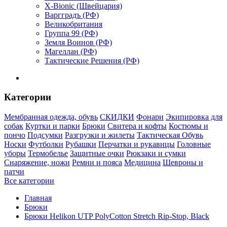
X-Bionic (Швейцария)
Варгградъ (РФ)
Великобритания
Группа 99 (РФ)
Земля Воинов (РФ)
Магеллан (РФ)
Тактические Решения (РФ)
Категории
Мембранная одежда, обувь
СКИДКИ
Фонари
Экипировка для
собак
Куртки и парки
Брюки
Свитера и кофты
Костюмы и
пончо
Подсумки
Разгрузки и жилеты
Тактическая Обувь
Носки
Футболки
Рубашки
Перчатки и рукавицы
Головные
уборы
Термобелье
Защитные очки
Рюкзаки и сумки
Снаряжение, ножи
Ремни и пояса
Медицина
Шевроны и
патчи
Все категории
Главная
Брюки
Брюки Helikon UTP PolyCotton Stretch Rip-Stop, Black