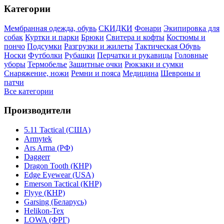
Категории
Мембранная одежда, обувь
СКИДКИ
Фонари
Экипировка для
собак
Куртки и парки
Брюки
Свитера и кофты
Костюмы и
пончо
Подсумки
Разгрузки и жилеты
Тактическая Обувь
Носки
Футболки
Рубашки
Перчатки и рукавицы
Головные
уборы
Термобелье
Защитные очки
Рюкзаки и сумки
Снаряжение, ножи
Ремни и пояса
Медицина
Шевроны и
патчи
Все категории
Производители
5.11 Tactical (США)
Armytek
Ars Arma (РФ)
Daggerr
Dragon Tooth (КНР)
Edge Eyewear (USA)
Emerson Tactical (КНР)
Flyye (КНР)
Garsing (Беларусь)
Helikon-Tex
LOWA (ФРГ)