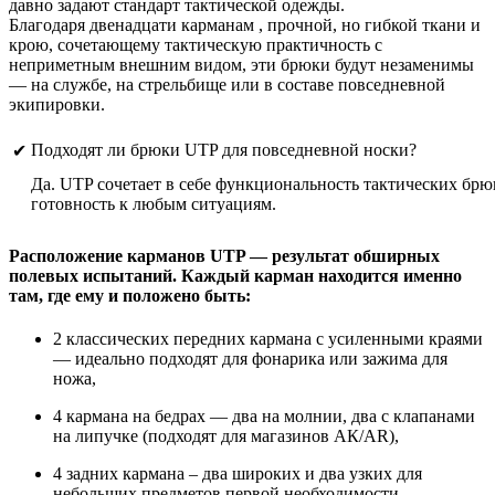
давно задают стандарт тактической одежды.
Благодаря двенадцати карманам , прочной, но гибкой ткани и
крою, сочетающему тактическую практичность с
неприметным внешним видом, эти брюки будут незаменимы
— на службе, на стрельбище или в составе повседневной
экипировки.
Подходят ли брюки UTP для повседневной носки?
✔
Да. UTP сочетает в себе функциональность тактических брю
готовность к любым ситуациям.
Расположение карманов UTP — результат обширных
полевых испытаний. Каждый карман находится именно
там, где ему и положено быть:
2 классических передних кармана с усиленными краями
— идеально подходят для фонарика или зажима для
ножа,
4 кармана на бедрах — два на молнии, два с клапанами
на липучке (подходят для магазинов АК/AR),
4 задних кармана – два широких и два узких для
небольших предметов первой необходимости,