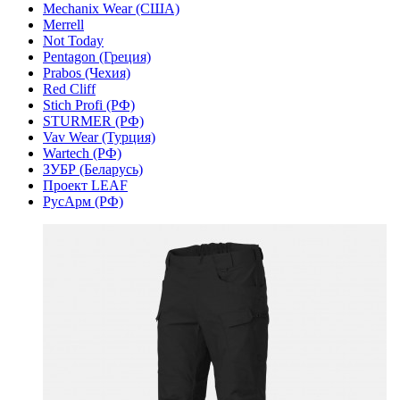
Mechanix Wear (США)
Merrell
Not Today
Pentagon (Греция)
Prabos (Чехия)
Red Cliff
Stich Profi (РФ)
STURMER (РФ)
Vav Wear (Турция)
Wartech (РФ)
ЗУБР (Беларусь)
Проект LEAF
РусАрм (РФ)