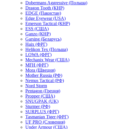
Dobermans Aggressive (Польша)
Dragon Tooth (КНР)
EDGE (Пакистан)
Edge Eyewear (USA)
Emerson Tactical (КНР)
ESS (США)
Ganzo (КНР)
Garsing (Беларусь)
Haix (ФРГ)
Helikon Tex (Польша)
LOWA (ФРГ)
Mechanix Wear (США)
MFH (ФРГ)
Mora (Швеция)
Mother Russia (РФ)
Nemus Tactical (РФ)
Nord Storm
Pentagon (Греция)
Propper (США)
SNUGPAK (UK)
Sturmer (РФ)
SURPLUS (ФРГ)
Tasmanian Tiger (ФРГ)
UF PRO (Словения)
Under Armour (США)