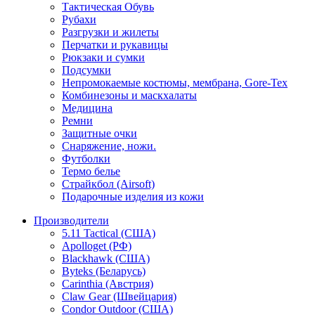
Тактическая Обувь
Рубахи
Разгрузки и жилеты
Перчатки и рукавицы
Рюкзаки и сумки
Подсумки
Непромокаемые костюмы, мембрана, Gore-Tex
Комбинезоны и маскхалаты
Медицина
Ремни
Защитные очки
Снаряжение, ножи.
Футболки
Термо белье
Страйкбол (Airsoft)
Подарочные изделия из кожи
Производители
5.11 Tactical (США)
Apolloget (РФ)
Blackhawk (США)
Byteks (Беларусь)
Carinthia (Австрия)
Claw Gear (Швейцария)
Condor Outdoor (США)