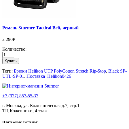
Ремень Sturmer Tactical Belt, черный
2 290Р
Количество:
Купить
Теги:
Брюки Helikon UTP PolyCotton Stretch Rip-Stop
,
Black SP-
UTL-SP-01
,
Поставка_Helikon0426
+7 (977) 857-55-37
г. Москва, ул. Кожевническая д.7, стр.1
ТЦ Кожевники, 4 этаж
Платежные системы: