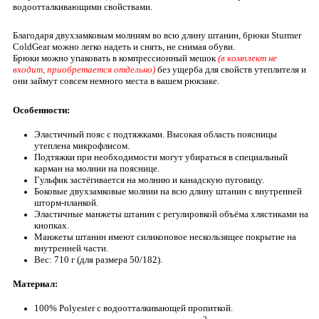
водоотталкивающими свойствами.
Благодаря двухзамковым молниям во всю длину штанин, брюки Sturmer
ColdGear можно легко надеть и снять, не снимая обуви.
Брюки можно упаковать в компрессионный мешок
(в комплект не
входит, приобретается отдельно)
без ущерба для свойств утеплителя и
они займут совсем немного места в вашем рюкзаке.
Особенности:
Эластичный пояс с подтяжками. Высокая область поясницы
утеплена микрофлисом.
Подтяжки при необходимости могут убираться в специальный
карман на молнии на пояснице.
Гульфик застёгивается на молнию и канадскую пуговицу.
Боковые двухзамковые молнии на всю длину штанин с внутренней
шторм-планкой.
Эластичные манжеты штанин с регулировкой объёма хлястиками на
кнопках.
Манжеты штанин имеют силиконовое нескользящее покрытие на
внутренней части.
Вес: 710 г (для размера 50/182).
Материал:
100% Polyester с водоотталкивающей пропиткой.
2