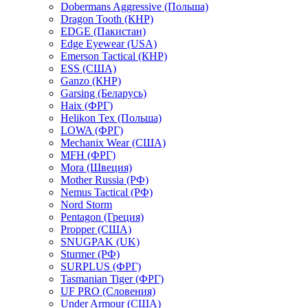
Dobermans Aggressive (Польша)
Dragon Tooth (КНР)
EDGE (Пакистан)
Edge Eyewear (USA)
Emerson Tactical (КНР)
ESS (США)
Ganzo (КНР)
Garsing (Беларусь)
Haix (ФРГ)
Helikon Tex (Польша)
LOWA (ФРГ)
Mechanix Wear (США)
MFH (ФРГ)
Mora (Швеция)
Mother Russia (РФ)
Nemus Tactical (РФ)
Nord Storm
Pentagon (Греция)
Propper (США)
SNUGPAK (UK)
Sturmer (РФ)
SURPLUS (ФРГ)
Tasmanian Tiger (ФРГ)
UF PRO (Словения)
Under Armour (США)