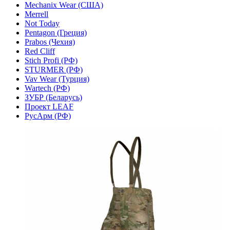
Mechanix Wear (США)
Merrell
Not Today
Pentagon (Греция)
Prabos (Чехия)
Red Cliff
Stich Profi (РФ)
STURMER (РФ)
Vav Wear (Турция)
Wartech (РФ)
ЗУБР (Беларусь)
Проект LEAF
РусАрм (РФ)