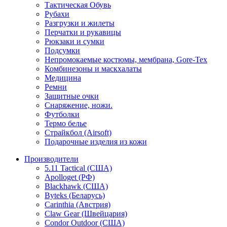
Тактическая Обувь
Рубахи
Разгрузки и жилеты
Перчатки и рукавицы
Рюкзаки и сумки
Подсумки
Непромокаемые костюмы, мембрана, Gore-Tex
Комбинезоны и маскхалаты
Медицина
Ремни
Защитные очки
Снаряжение, ножи.
Футболки
Термо белье
Страйкбол (Airsoft)
Подарочные изделия из кожи
Производители
5.11 Tactical (США)
Apolloget (РФ)
Blackhawk (США)
Byteks (Беларусь)
Carinthia (Австрия)
Claw Gear (Швейцария)
Condor Outdoor (США)