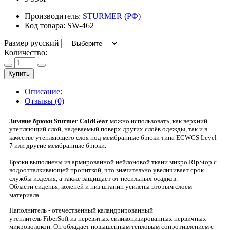
Производитель:
STURMER (РФ)
Код товара:
SW-462
Размер русский
Количество:
Купить
Описание:
Отзывы (0)
Зимние брюки Sturmer ColdGear
можно использовать, как верхний
утепляющий слой, надеваемый поверх других слоёв одежды, так и в
качестве утепляющего слоя под мембранные брюки типа ECWCS Level
7 или другие мембранные брюки.
Брюки выполнены из армированной нейлоновой ткани микро RipStop с
водоотталкивающей пропиткой, что значительно увеличивает срок
службы изделия, а также защищает от несильных осадков.
Области сиденья, коленей и низ штанин усилены вторым слоем
материала.
Наполнитель - отечественный каландрированный
утеплитель
FiberSoft
из перевитых силиконизированных первичных
микроволокон. Он обладает повышенным тепловым сопротивлением с