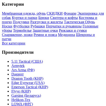
Категории
Мембранная одежда, обувь
СКИДКИ
Фонари
Экипировка для
собак
Куртки и парки
Брюки
Свитера и кофты
Костюмы и
пончо
Подсумки
Разгрузки и жилеты
Тактическая Обувь
Носки
Футболки
Рубашки
Перчатки и рукавицы
Головные
уборы
Термобелье
Защитные очки
Рюкзаки и сумки
Снаряжение, ножи
Ремни и пояса
Медицина
Шевроны и
патчи
Все категории
Производители
5.11 Tactical (США)
Armytek
Ars Arma (РФ)
Daggerr
Dragon Tooth (КНР)
Edge Eyewear (USA)
Emerson Tactical (КНР)
Flyye (КНР)
Garsing (Беларусь)
Helikon-Tex
LOWA (ФРГ)