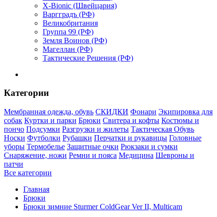
X-Bionic (Швейцария)
Варгградъ (РФ)
Великобритания
Группа 99 (РФ)
Земля Воинов (РФ)
Магеллан (РФ)
Тактические Решения (РФ)
Категории
Мембранная одежда, обувь
СКИДКИ
Фонари
Экипировка для
собак
Куртки и парки
Брюки
Свитера и кофты
Костюмы и
пончо
Подсумки
Разгрузки и жилеты
Тактическая Обувь
Носки
Футболки
Рубашки
Перчатки и рукавицы
Головные
уборы
Термобелье
Защитные очки
Рюкзаки и сумки
Снаряжение, ножи
Ремни и пояса
Медицина
Шевроны и
патчи
Все категории
Главная
Брюки
Брюки зимние Sturmer ColdGear Ver II, Multicam