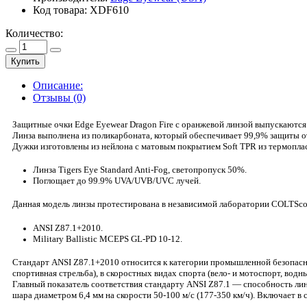
Код товара:
XDF610
Количество:
Купить
Описание:
Отзывы (0)
Защитные очки Edge Eyewear Dragon Fire с оранжевой линзой выпускаются
Линза выполнена из поликарбоната, который обеспечивает 99,9% защиты от
Дужки изготовлены из нейлона с матовым покрытием Soft TPR из термопла
Линза Tigers Eye Standard Anti-Fog, светопропуск 50%.
Поглощает до 99.9% UVA/UVB/UVC лучей.
Данная модель линзы протестирована в независимой лаборатории COLTScolt
ANSI Z87.1+2010.
Military Ballistic MCEPS GL-PD 10-12.
Стандарт ANSI Z87.1+2010 относится к категории промышленной безопасно
спортивная стрельба), в скоростных видах спорта (вело- и мотоспорт, вод
Главный показатель соответствия стандарту ANSI Z87.1 — способность лин
шара диаметром 6,4 мм на скорости 50-100 м/с (177-350 км/ч). Включает в 