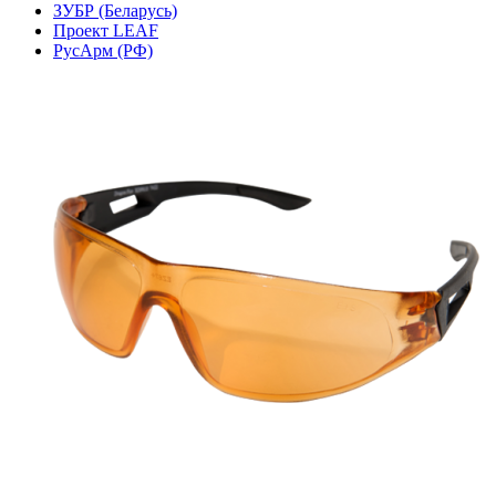
ЗУБР (Беларусь)
Проект LEAF
РусАрм (РФ)