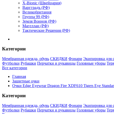
X-Bionic (Швейцария)
Варгградъ (РФ)
Великобритания
Группа 99 (РФ)
Земля Воинов (РФ)
Магеллан (РФ)
Тактические Решения (РФ)
Категории
Мембранная одежда, обувь
СКИДКИ
Фонари
Экипировка для 
Футболки
Рубашки
Перчатки и рукавицы
Головные уборы
Тер
Все категории
Главная
Защитные очки
Очки Edge Eyewear Dragon Fire XDF610 Tigers Eye Standar
Категории
Мембранная одежда, обувь
СКИДКИ
Фонари
Экипировка для 
Футболки
Рубашки
Перчатки и рукавицы
Головные уборы
Тер