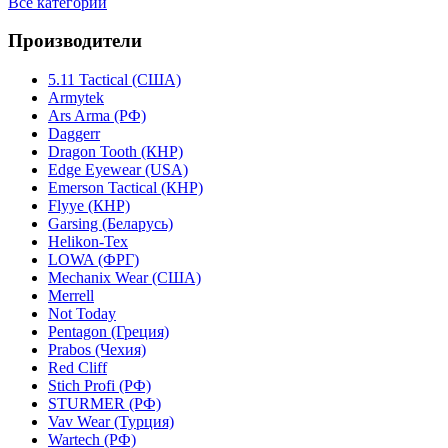
Все категории
Производители
5.11 Tactical (США)
Armytek
Ars Arma (РФ)
Daggerr
Dragon Tooth (КНР)
Edge Eyewear (USA)
Emerson Tactical (КНР)
Flyye (КНР)
Garsing (Беларусь)
Helikon-Tex
LOWA (ФРГ)
Mechanix Wear (США)
Merrell
Not Today
Pentagon (Греция)
Prabos (Чехия)
Red Cliff
Stich Profi (РФ)
STURMER (РФ)
Vav Wear (Турция)
Wartech (РФ)