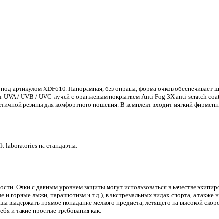
 под артикулом XDF610. Панорамная, без оправы, форма очков обеспечивает ш
 UVA / UVB / UVC-лучей с оранжевым покрытием Anti-Fog 3X anti-scratch coa
стичной резины для комфортного ношения. В комплект входит мягкий фирменн
 laboratories на стандарты:
сти. Очки с данным уровнем защиты могут использоваться в качестве экипиро
ные и горные лыжи, парашютизм и т.д.), в экстремальных видах спорта, а такж
зы выдержать прямое попадание мелкого предмета, летящего на высокой скоро
себя и такие простые требования как: