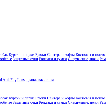
собак
Куртки и парки
Брюки
Свитера и кофты
Костюмы и пончо
мобелье
Защитные очки
Рюкзаки и сумки
Снаряжение, ножи
Рем
d Anti-Fog Lens, оранжевая линза
собак
Куртки и парки
Брюки
Свитера и кофты
Костюмы и пончо
мобелье
Защитные очки
Рюкзаки и сумки
Снаряжение, ножи
Рем