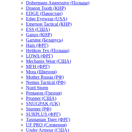
Dobermans Aggressive (Польша)
Dragon Tooth (КНР)
EDGE (Пакистан)
Edge Eyewear (USA)
Emerson Tactical (КНР)
ESS (США)
Ganzo (КНР)
Garsing (Беларусь)
Haix (ФРГ)
Helikon Tex (Польша)
LOWA (ФРГ)
Mechanix Wear (США)
MFH (ФРГ)
Mora (Швеция)
Mother Russia (РФ)
Nemus Tactical (РФ)
Nord Storm
Pentagon (Греция)
Propper (США)
SNUGPAK (UK)
Sturmer (РФ)
SURPLUS (ФРГ)
Tasmanian Tiger (ФРГ)
UF PRO (Словения)
Under Armour (США)