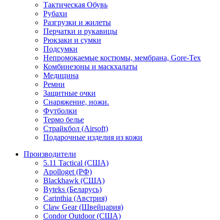
Тактическая Обувь
Рубахи
Разгрузки и жилеты
Перчатки и рукавицы
Рюкзаки и сумки
Подсумки
Непромокаемые костюмы, мембрана, Gore-Tex
Комбинезоны и маскхалаты
Медицина
Ремни
Защитные очки
Снаряжение, ножи.
Футболки
Термо белье
Страйкбол (Airsoft)
Подарочные изделия из кожи
Производители
5.11 Tactical (США)
Apolloget (РФ)
Blackhawk (США)
Byteks (Беларусь)
Carinthia (Австрия)
Claw Gear (Швейцария)
Condor Outdoor (США)