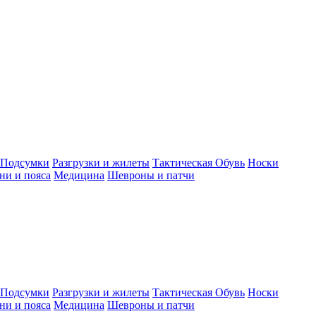
Подсумки
Разгрузки и жилеты
Тактическая Обувь
Носки
ни и пояса
Медицина
Шевроны и патчи
Подсумки
Разгрузки и жилеты
Тактическая Обувь
Носки
ни и пояса
Медицина
Шевроны и патчи