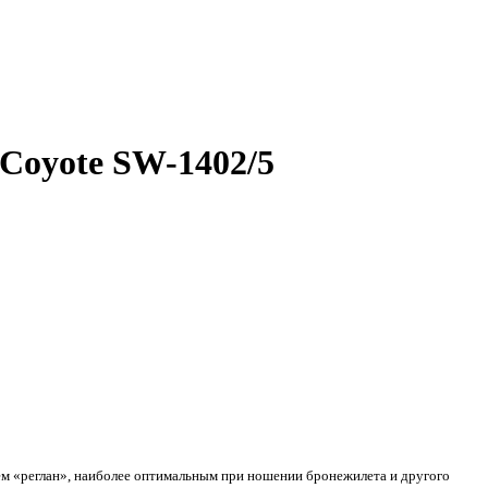
/Coyote SW-1402/5
м «реглан», наиболее оптимальным при ношении бронежилета и другого