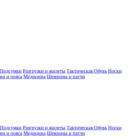
Подсумки
Разгрузки и жилеты
Тактическая Обувь
Носки
ни и пояса
Медицина
Шевроны и патчи
Подсумки
Разгрузки и жилеты
Тактическая Обувь
Носки
ни и пояса
Медицина
Шевроны и патчи