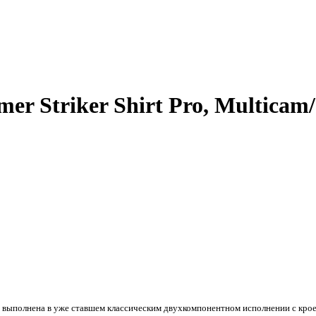
er Striker Shirt Pro, Multicam
выполнена в уже ставшем классическим двухкомпонентном исполнении с крое