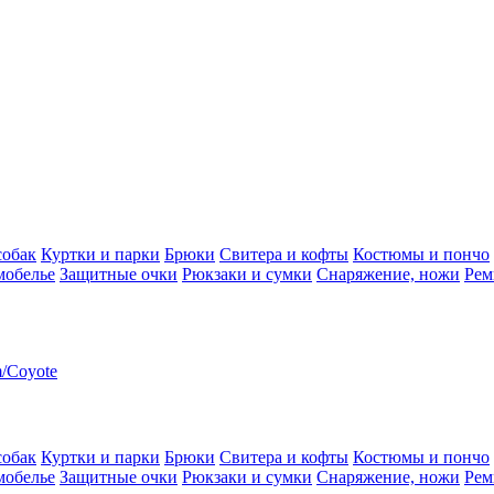
собак
Куртки и парки
Брюки
Свитера и кофты
Костюмы и пончо
мобелье
Защитные очки
Рюкзаки и сумки
Снаряжение, ножи
Рем
m/Coyote
собак
Куртки и парки
Брюки
Свитера и кофты
Костюмы и пончо
мобелье
Защитные очки
Рюкзаки и сумки
Снаряжение, ножи
Рем