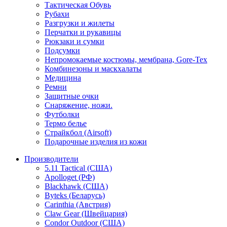
Тактическая Обувь
Рубахи
Разгрузки и жилеты
Перчатки и рукавицы
Рюкзаки и сумки
Подсумки
Непромокаемые костюмы, мембрана, Gore-Tex
Комбинезоны и маскхалаты
Медицина
Ремни
Защитные очки
Снаряжение, ножи.
Футболки
Термо белье
Страйкбол (Airsoft)
Подарочные изделия из кожи
Производители
5.11 Tactical (США)
Apolloget (РФ)
Blackhawk (США)
Byteks (Беларусь)
Carinthia (Австрия)
Claw Gear (Швейцария)
Condor Outdoor (США)