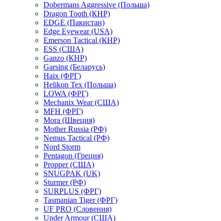
Dobermans Aggressive (Польша)
Dragon Tooth (КНР)
EDGE (Пакистан)
Edge Eyewear (USA)
Emerson Tactical (КНР)
ESS (США)
Ganzo (КНР)
Garsing (Беларусь)
Haix (ФРГ)
Helikon Tex (Польша)
LOWA (ФРГ)
Mechanix Wear (США)
MFH (ФРГ)
Mora (Швеция)
Mother Russia (РФ)
Nemus Tactical (РФ)
Nord Storm
Pentagon (Греция)
Propper (США)
SNUGPAK (UK)
Sturmer (РФ)
SURPLUS (ФРГ)
Tasmanian Tiger (ФРГ)
UF PRO (Словения)
Under Armour (США)