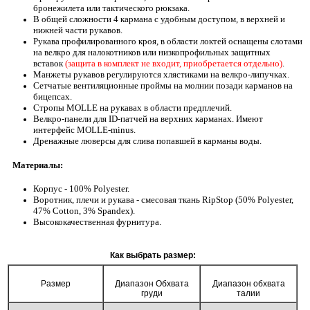
бронежилета или тактического рюкзака.
В общей сложности 4 кармана с удобным доступом, в верхней и
нижней части рукавов.
Рукава профилированного кроя, в области локтей оснащены слотами
на велкро для налокотников или низкопрофильных защитных
вставок
(защита в комплект не входит, приобретается отдельно)
.
Манжеты рукавов регулируются хлястиками на велкро-липучках.
Сетчатые вентиляционные проймы на молнии позади карманов на
бицепсах.
Стропы MOLLE на рукавах в области предплечий.
Велкро-панели для ID-патчей на верхних карманах. Имеют
интерфейс MOLLE-minus.
Дренажные люверсы для слива попавшей в карманы воды.
Материалы:
Корпус - 100% Polyester.
Воротник, плечи и рукава - смесовая ткань RipStop (50% Polyester,
47% Cotton, 3% Spandex).
Высококачественная фурнитура.
Как выбрать размер:
Размер
Диапазон Обхвата
Диапазон обхвата
груди
талии