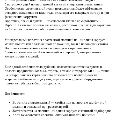
Корпус рубашки изготовлен из эластичной, влагоотводящей и
быстросохнущей полиэстеровой ткани со специальным плетением.
Особенность плетения этой ткани позволяет наиболее эффективно
отводить испарения от кожи тела, охлаждая его в жаркую погоду и при
физических нагрузках.
Воротник, плечи и рукава — из смесовой ткани с армированием
RipStop. Сетчатые проймы на молнии, расположенные позади карманов
на бицепсах, также способствуют улучшению вентиляции.
Универсальный воротник с застёжкой-молнией на 1/4 длины корпуса
можно носить как в отложенном положении, так и в положении стойка.
Воротник в положении стойка используется при ношении с
бронежилетом или иной тактической экипировкой, которая может
контактировать с шеей.
Ещё одной особенностью рубашки являются нашитые на рукава в
области предплечий MOLLE стропы, а также интерфейс MOLLE-minus
на велкро-панелях карманов. Это позволит при необходимости
закрепить небольшие подсумки, турникеты и другое оборудование
прямо на рубашке в быстром доступе.
Особенности:
Воротник универсальный — стойка при полностью застёгнутой
молнии и отложной при расстёгнутой.
Застёгивается на молнию 1/4 длины корпуса с защитой подбородка.
Крой рукавов типа «реглан», оптимальный при ношении