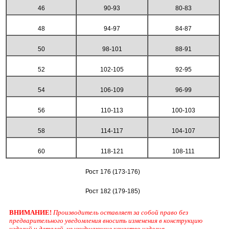
46
90-93
80-83
48
94-97
84-87
50
98-101
88-91
52
102-105
92-95
54
106-109
96-99
56
110-113
100-103
58
114-117
104-107
60
118-121
108-111
Рост 176 (173-176)
Рост 182 (179-185)
ВНИМАНИЕ!
Производитель оставляет за собой право без
предварительного уведомления вносить изменения в конструкцию
изделий и деталей, не ухудшающие качество изделия.