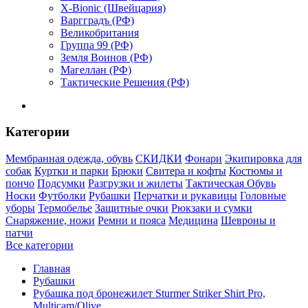
X-Bionic (Швейцария)
Варгградъ (РФ)
Великобритания
Группа 99 (РФ)
Земля Воинов (РФ)
Магеллан (РФ)
Тактические Решения (РФ)
Категории
Мембранная одежда, обувь
СКИДКИ
Фонари
Экипировка для
собак
Куртки и парки
Брюки
Свитера и кофты
Костюмы и
пончо
Подсумки
Разгрузки и жилеты
Тактическая Обувь
Носки
Футболки
Рубашки
Перчатки и рукавицы
Головные
уборы
Термобелье
Защитные очки
Рюкзаки и сумки
Снаряжение, ножи
Ремни и пояса
Медицина
Шевроны и
патчи
Все категории
Главная
Рубашки
Рубашка под бронежилет Sturmer Striker Shirt Pro,
Multicam/Olive