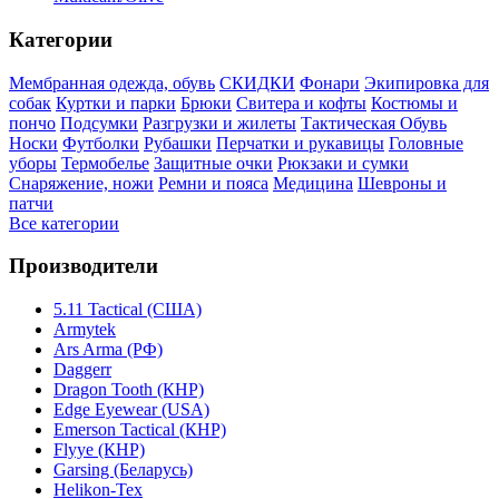
Категории
Мембранная одежда, обувь
СКИДКИ
Фонари
Экипировка для
собак
Куртки и парки
Брюки
Свитера и кофты
Костюмы и
пончо
Подсумки
Разгрузки и жилеты
Тактическая Обувь
Носки
Футболки
Рубашки
Перчатки и рукавицы
Головные
уборы
Термобелье
Защитные очки
Рюкзаки и сумки
Снаряжение, ножи
Ремни и пояса
Медицина
Шевроны и
патчи
Все категории
Производители
5.11 Tactical (США)
Armytek
Ars Arma (РФ)
Daggerr
Dragon Tooth (КНР)
Edge Eyewear (USA)
Emerson Tactical (КНР)
Flyye (КНР)
Garsing (Беларусь)
Helikon-Tex