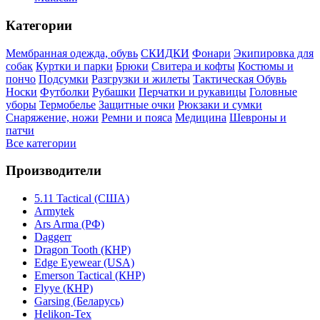
Категории
Мембранная одежда, обувь
СКИДКИ
Фонари
Экипировка для
собак
Куртки и парки
Брюки
Свитера и кофты
Костюмы и
пончо
Подсумки
Разгрузки и жилеты
Тактическая Обувь
Носки
Футболки
Рубашки
Перчатки и рукавицы
Головные
уборы
Термобелье
Защитные очки
Рюкзаки и сумки
Снаряжение, ножи
Ремни и пояса
Медицина
Шевроны и
патчи
Все категории
Производители
5.11 Tactical (США)
Armytek
Ars Arma (РФ)
Daggerr
Dragon Tooth (КНР)
Edge Eyewear (USA)
Emerson Tactical (КНР)
Flyye (КНР)
Garsing (Беларусь)
Helikon-Tex