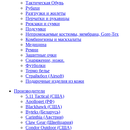
Тактическая Обувь
Рубахи
Разгрузки и жилеты
Перчатки и рукавицы
Рюкзаки и сумки
Подсумки
Непромокаемые костюмы, мембрана, Gore-Tex
Комбинезоны и маскхалаты
Медицина
Ремни
Защитные очки
Снаряжение, ножи.
Футболки
Термо белье
Страйкбол (Airsoft)
Подарочные изделия из кожи
Производители
5.11 Tactical (США)
Apolloget (РФ)
Blackhawk (США)
Byteks (Беларусь)
Carinthia (Австрия)
Claw Gear (Швейцария)
Condor Outdoor (США)