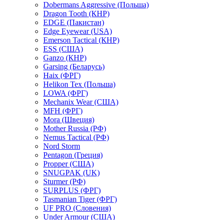
Dobermans Aggressive (Польша)
Dragon Tooth (КНР)
EDGE (Пакистан)
Edge Eyewear (USA)
Emerson Tactical (КНР)
ESS (США)
Ganzo (КНР)
Garsing (Беларусь)
Haix (ФРГ)
Helikon Tex (Польша)
LOWA (ФРГ)
Mechanix Wear (США)
MFH (ФРГ)
Mora (Швеция)
Mother Russia (РФ)
Nemus Tactical (РФ)
Nord Storm
Pentagon (Греция)
Propper (США)
SNUGPAK (UK)
Sturmer (РФ)
SURPLUS (ФРГ)
Tasmanian Tiger (ФРГ)
UF PRO (Словения)
Under Armour (США)