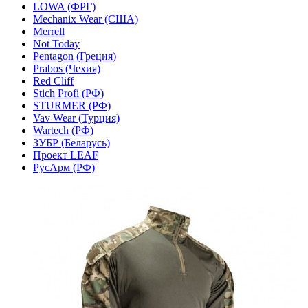
LOWA (ФРГ)
Mechanix Wear (США)
Merrell
Not Today
Pentagon (Греция)
Prabos (Чехия)
Red Cliff
Stich Profi (РФ)
STURMER (РФ)
Vav Wear (Турция)
Wartech (РФ)
ЗУБР (Беларусь)
Проект LEAF
РусАрм (РФ)