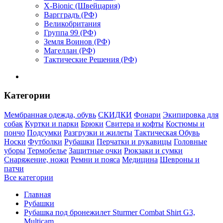
X-Bionic (Швейцария)
Варгградъ (РФ)
Великобритания
Группа 99 (РФ)
Земля Воинов (РФ)
Магеллан (РФ)
Тактические Решения (РФ)
Категории
Мембранная одежда, обувь
СКИДКИ
Фонари
Экипировка для
собак
Куртки и парки
Брюки
Свитера и кофты
Костюмы и
пончо
Подсумки
Разгрузки и жилеты
Тактическая Обувь
Носки
Футболки
Рубашки
Перчатки и рукавицы
Головные
уборы
Термобелье
Защитные очки
Рюкзаки и сумки
Снаряжение, ножи
Ремни и пояса
Медицина
Шевроны и
патчи
Все категории
Главная
Рубашки
Рубашка под бронежилет Sturmer Combat Shirt G3,
Multicam