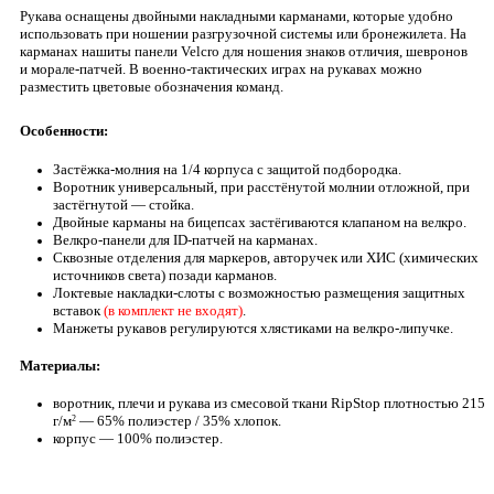
Рукава оснащены двойными накладными карманами, которые удобно
использовать при ношении разгрузочной системы или бронежилета. На
карманах нашиты панели Velcro для ношения знаков отличия, шевронов
и морале-патчей. В военно-тактических играх на рукавах можно
разместить цветовые обозначения команд.
Особенности:
Застёжка-молния на 1/4 корпуса с защитой подбородка.
Воротник универсальный, при расстёнутой молнии отложной, при
застёгнутой — стойка.
Двойные карманы на бицепсах застёгиваются клапаном на велкро.
Велкро-панели для ID-патчей на карманах.
Сквозные отделения для маркеров, авторучек или ХИС (химических
источников света) позади карманов.
Локтевые накладки-слоты с возможностью размещения защитных
вставок
(в комплект не входят)
.
Манжеты рукавов регулируются хлястиками на велкро-липучке.
Материалы:
воротник, плечи и рукава из смесовой ткани RipStop плотностью 215
г/м
— 65% полиэстер / 35% хлопок.
2
корпус — 100% полиэстер.