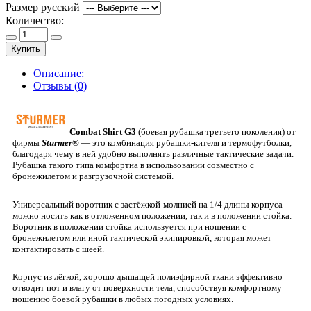
Размер русский
Количество:
Купить
Описание:
Отзывы (0)
Combat Shirt
G3
(боевая рубашка третьего поколения) от
фирмы
Sturmer®
— это комбинация рубашки-кителя и термофутболки,
благодаря чему в ней удобно выполнять различные тактические задачи.
Рубашка такого типа комфортна в использовании совместно с
бронежилетом и разгрузочной системой.
Универсальный воротник с застёжкой-молнией на 1/4 длины корпуса
можно носить как в отложенном положении, так и в положении стойка.
Воротник в положении стойка используется при ношении с
бронежилетом или иной тактической экипировкой, которая может
контактировать с шеей.
Корпус из лёгкой, хорошо дышащей полиэфирной ткани эффективно
отводит пот и влагу от поверхности тела, способствуя комфортному
ношению боевой рубашки в любых погодных условиях.