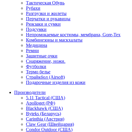
Тактическая Обувь
Рубахи
Разгрузки и жилеты
Перчатки и рукавицы
Рюкзаки и сумки
Подсумки
Непромокаемые костюмы, мембрана, Gore-Tex
Комбинезоны и маскхалаты
Медицина
Ремни
Защитные очки
Снаряжение, ножи.
Футболки
Термо белье
Страйкбол (Airsoft)
Подарочные изделия из кожи
Производители
5.11 Tactical (США)
Apolloget (РФ)
Blackhawk (США)
Byteks (Беларусь)
Carinthia (Австрия)
Claw Gear (Швейцария)
Condor Outdoor (США)