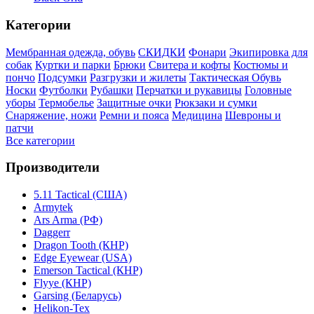
Категории
Мембранная одежда, обувь
СКИДКИ
Фонари
Экипировка для
собак
Куртки и парки
Брюки
Свитера и кофты
Костюмы и
пончо
Подсумки
Разгрузки и жилеты
Тактическая Обувь
Носки
Футболки
Рубашки
Перчатки и рукавицы
Головные
уборы
Термобелье
Защитные очки
Рюкзаки и сумки
Снаряжение, ножи
Ремни и пояса
Медицина
Шевроны и
патчи
Все категории
Производители
5.11 Tactical (США)
Armytek
Ars Arma (РФ)
Daggerr
Dragon Tooth (КНР)
Edge Eyewear (USA)
Emerson Tactical (КНР)
Flyye (КНР)
Garsing (Беларусь)
Helikon-Tex