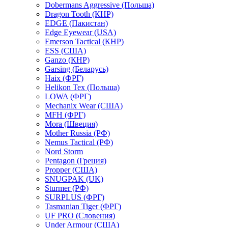
Dobermans Aggressive (Польша)
Dragon Tooth (КНР)
EDGE (Пакистан)
Edge Eyewear (USA)
Emerson Tactical (КНР)
ESS (США)
Ganzo (КНР)
Garsing (Беларусь)
Haix (ФРГ)
Helikon Tex (Польша)
LOWA (ФРГ)
Mechanix Wear (США)
MFH (ФРГ)
Mora (Швеция)
Mother Russia (РФ)
Nemus Tactical (РФ)
Nord Storm
Pentagon (Греция)
Propper (США)
SNUGPAK (UK)
Sturmer (РФ)
SURPLUS (ФРГ)
Tasmanian Tiger (ФРГ)
UF PRO (Словения)
Under Armour (США)