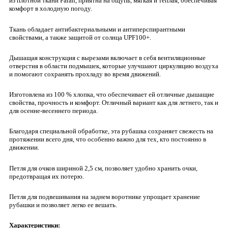
из плотной ткани Farah, приятна на ощупь, мягкая и тёплая, обеспечивая
комфорт в холодную погоду.
Ткань обладает антибактериальными и антиперспирантными
свойствами, а также защитой от солнца UPF100+.
Дышащая конструкция с вырезами включает в себя вентиляционные
отверстия в области подмышек, которые улучшают циркуляцию воздуха
и помогают сохранять прохладу во время движений.
Изготовлена из 100 % хлопка, что обеспечивает ей отличные дышащие
свойства, прочность и комфорт. Отличный вариант как для летнего, так и
для осенне-весеннего периода.
Благодаря специальной обработке, эта рубашка сохраняет свежесть на
протяжении всего дня, что особенно важно для тех, кто постоянно в
движении.
Петля для очков шириной 2,5 см, позволяет удобно хранить очки,
предотвращая их потерю.
Петля для подвешивания на заднем воротнике упрощает хранение
рубашки и позволяет легко ее вешать.
Характеристики: