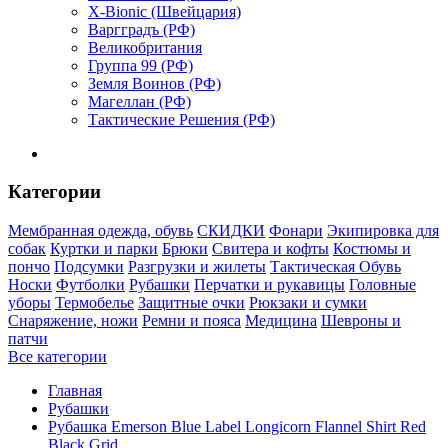
X-Bionic (Швейцария)
Варгградъ (РФ)
Великобритания
Группа 99 (РФ)
Земля Воинов (РФ)
Магеллан (РФ)
Тактические Решения (РФ)
Категории
Мембранная одежда, обувь
СКИДКИ
Фонари
Экипировка для
собак
Куртки и парки
Брюки
Свитера и кофты
Костюмы и
пончо
Подсумки
Разгрузки и жилеты
Тактическая Обувь
Носки
Футболки
Рубашки
Перчатки и рукавицы
Головные
уборы
Термобелье
Защитные очки
Рюкзаки и сумки
Снаряжение, ножи
Ремни и пояса
Медицина
Шевроны и
патчи
Все категории
Главная
Рубашки
Рубашка Emerson Blue Label Longicorn Flannel Shirt Red
Black Grid