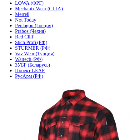
LOWA (ФРГ)
Mechanix Wear (США)
Merrell
Not Today
Pentagon (Греция)
Prabos (Чехия)
Red Cliff
Stich Profi (РФ)
STURMER (РФ)
Vav Wear (Турция)
Wartech (РФ)
ЗУБР (Беларусь)
Проект LEAF
РусАрм (РФ)