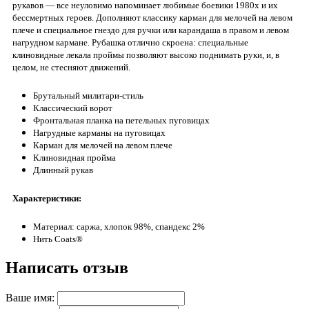
рукавов — все неуловимо напоминает любимые боевики 1980х и их
бессмертных героев. Дополняют классику карман для мелочей на левом
плече и специальное гнездо для ручки или карандаша в правом и левом
нагрудном кармане. Рубашка отлично скроена: специальные
клиновидные лекала проймы позволяют высоко поднимать руки, и, в
целом, не стесняют движений.
Брутальный милитари-стиль
Классический ворот
Фронтальная планка на петельных пуговицах
Нагрудные карманы на пуговицах
Карман для мелочей на левом плече
Клиновидная пройма
Длинный рукав
Характеристики:
Материал: саржа, хлопок 98%, спандекс 2%
Нить Coats®
Написать отзыв
Ваше имя: