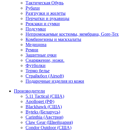
Тактическая Обувь
Рубахи
Разгрузки и жилеты
Перчатки и рукавицы
Рюкзаки и сумки
Подсумки
Непромокаемые костюмы, мембрана, Gore-Tex
Комбинезоны и маскхалаты
Медицина
Ремни
Защитные очки
Снаряжение, ножи.
Футболки
Термо белье
Страйкбол (Airsoft)
Подарочные изделия из кожи
Производители
5.11 Tactical (США)
Apolloget (РФ)
Blackhawk (США)
Byteks (Беларусь)
Carinthia (Австрия)
Claw Gear (Швейцария)
Condor Outdoor (США)