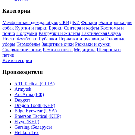
Категории
Мембранная одежда, обувь
СКИДКИ
Фонари
Экипировка для
собак
Куртки и парки
Брюки
Свитера и кофты
Костюмы и
пончо
Подсумки
Разгрузки и жилеты
Тактическая Обувь
Носки
Футболки
Рубашки
Перчатки и рукавицы
Головные
уборы
Термобелье
Защитные очки
Рюкзаки и сумки
Снаряжение, ножи
Ремни и пояса
Медицина
Шевроны и
патчи
Все категории
Производители
5.11 Tactical (США)
Armytek
Ars Arma (РФ)
Daggerr
Dragon Tooth (КНР)
Edge Eyewear (USA)
Emerson Tactical (КНР)
Flyye (КНР)
Garsing (Беларусь)
Helikon-Tex