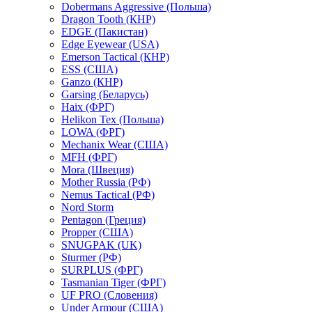
Dobermans Aggressive (Польша)
Dragon Tooth (КНР)
EDGE (Пакистан)
Edge Eyewear (USA)
Emerson Tactical (КНР)
ESS (США)
Ganzo (КНР)
Garsing (Беларусь)
Haix (ФРГ)
Helikon Tex (Польша)
LOWA (ФРГ)
Mechanix Wear (США)
MFH (ФРГ)
Mora (Швеция)
Mother Russia (РФ)
Nemus Tactical (РФ)
Nord Storm
Pentagon (Греция)
Propper (США)
SNUGPAK (UK)
Sturmer (РФ)
SURPLUS (ФРГ)
Tasmanian Tiger (ФРГ)
UF PRO (Словения)
Under Armour (США)