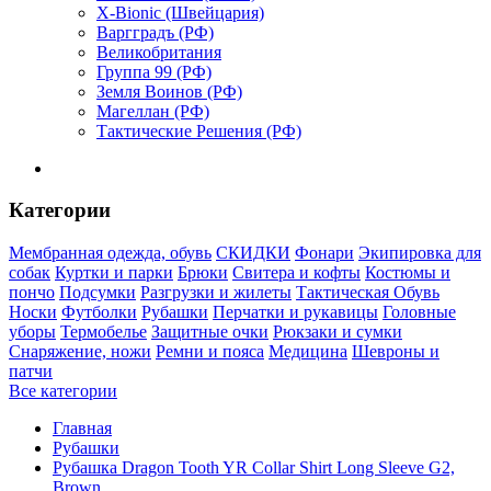
X-Bionic (Швейцария)
Варгградъ (РФ)
Великобритания
Группа 99 (РФ)
Земля Воинов (РФ)
Магеллан (РФ)
Тактические Решения (РФ)
Категории
Мембранная одежда, обувь
СКИДКИ
Фонари
Экипировка для
собак
Куртки и парки
Брюки
Свитера и кофты
Костюмы и
пончо
Подсумки
Разгрузки и жилеты
Тактическая Обувь
Носки
Футболки
Рубашки
Перчатки и рукавицы
Головные
уборы
Термобелье
Защитные очки
Рюкзаки и сумки
Снаряжение, ножи
Ремни и пояса
Медицина
Шевроны и
патчи
Все категории
Главная
Рубашки
Рубашка Dragon Tooth YR Collar Shirt Long Sleeve G2,
Brown