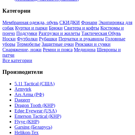
Категории
Мембранная одежда, обувь
СКИДКИ
Фонари
Экипировка для
собак
Куртки и парки
Брюки
Свитера и кофты
Костюмы и
пончо
Подсумки
Разгрузки и жилеты
Тактическая Обувь
Носки
Футболки
Рубашки
Перчатки и рукавицы
Головные
уборы
Термобелье
Защитные очки
Рюкзаки и сумки
Снаряжение, ножи
Ремни и пояса
Медицина
Шевроны и
патчи
Все категории
Производители
5.11 Tactical (США)
Armytek
Ars Arma (РФ)
Daggerr
Dragon Tooth (КНР)
Edge Eyewear (USA)
Emerson Tactical (КНР)
Flyye (КНР)
Garsing (Беларусь)
Helikon-Tex