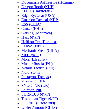
Dobermans Aggressive (Польша)
Dragon Tooth (КНР)
EDGE (Пакистан)
Edge Eyewear (USA)
Emerson Tactical (КНР)
ESS (США)
Ganzo (КНР)
Garsing (Беларусь)
Haix (ФРГ)
Helikon Tex (Польша)
LOWA (ФРГ)
Mechanix Wear (США)
MFH (ФРГ)
Mora (Швеция)
Mother Russia (РФ)
Nemus Tactical (РФ)
Nord Storm
Pentagon (Греция)
Propper (США)
SNUGPAK (UK)
Sturmer (РФ)
SURPLUS (ФРГ)
Tasmanian Tiger (ФРГ)
UF PRO (Словения)
Under Armour (США)