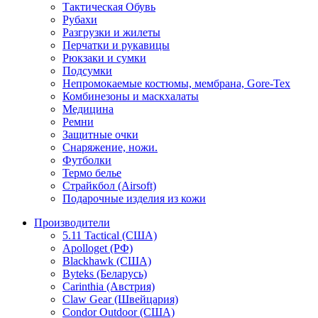
Тактическая Обувь
Рубахи
Разгрузки и жилеты
Перчатки и рукавицы
Рюкзаки и сумки
Подсумки
Непромокаемые костюмы, мембрана, Gore-Tex
Комбинезоны и маскхалаты
Медицина
Ремни
Защитные очки
Снаряжение, ножи.
Футболки
Термо белье
Страйкбол (Airsoft)
Подарочные изделия из кожи
Производители
5.11 Tactical (США)
Apolloget (РФ)
Blackhawk (США)
Byteks (Беларусь)
Carinthia (Австрия)
Claw Gear (Швейцария)
Condor Outdoor (США)