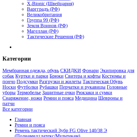
X-Bionic (Швейцария)
Варгградъ (РФ)
Великобритания
Группа 99 (РФ)
Земля Воинов (РФ)
Магеллан (РФ)
Тактические Решения (РФ)
Категории
Мембранная одежда, обувь
СКИДКИ
Фонари
Экипировка для
собак
Куртки и парки
Брюки
Свитера и кофты
Костюмы и
пончо
Подсумки
Разгрузки и жилеты
Тактическая Обувь
Носки
Футболки
Рубашки
Перчатки и рукавицы
Головные
уборы
Термобелье
Защитные очки
Рюкзаки и сумки
Снаряжение, ножи
Ремни и пояса
Медицина
Шевроны и
патчи
Все категории
Главная
Ремни и пояса
Ремень тактический Зубр FG Olive 140/38 Э
(Полиамид+латекс/Мультикам)