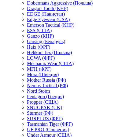
Dobermans Aggressive (Польша)
Dragon Tooth (КНР)
EDGE (Пакистан)
Edge Eyewear (USA)
Emerson Tactical (КНР)
ESS (США)
Ganzo (КНР)
Garsing (Беларусь)
Haix (ФРГ)
Helikon Tex (Польша)
LOWA (ФРГ)
Mechanix Wear (США)
MFH (ФРГ)
Mora (Швеция)
Mother Russia (РФ)
Nemus Tactical (РФ)
Nord Storm
Pentagon (Греция)
Propper (США)
SNUGPAK (UK)
Sturmer (РФ)
SURPLUS (ФРГ)
Tasmanian Tiger (ФРГ)
UF PRO (Словения)
Under Armour (США)