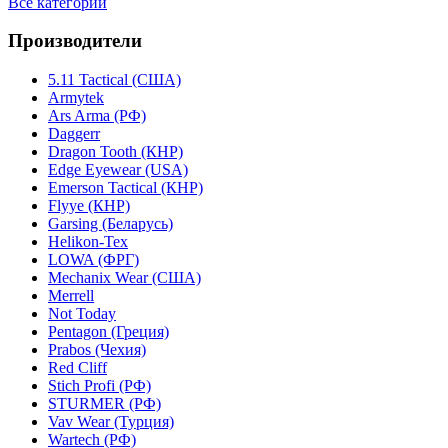
Все категории
Производители
5.11 Tactical (США)
Armytek
Ars Arma (РФ)
Daggerr
Dragon Tooth (КНР)
Edge Eyewear (USA)
Emerson Tactical (КНР)
Flyye (КНР)
Garsing (Беларусь)
Helikon-Tex
LOWA (ФРГ)
Mechanix Wear (США)
Merrell
Not Today
Pentagon (Греция)
Prabos (Чехия)
Red Cliff
Stich Profi (РФ)
STURMER (РФ)
Vav Wear (Турция)
Wartech (РФ)