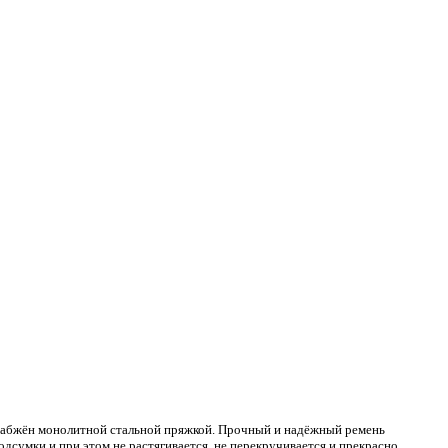
набжён монолитной стальной пряжкой. Прочный и надёжный ремень
одсумки и при этом не растягивается, не перекручивается и прекрасно