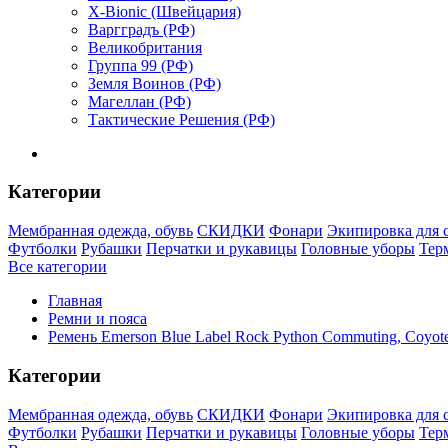
X-Bionic (Швейцария)
Варгградъ (РФ)
Великобритания
Группа 99 (РФ)
Земля Воинов (РФ)
Магеллан (РФ)
Тактические Решения (РФ)
Категории
Мембранная одежда, обувь
СКИДКИ
Фонари
Экипировка для 
Футболки
Рубашки
Перчатки и рукавицы
Головные уборы
Тер
Все категории
Главная
Ремни и пояса
Ремень Emerson Blue Label Rock Python Commuting, Coyot
Категории
Мембранная одежда, обувь
СКИДКИ
Фонари
Экипировка для 
Футболки
Рубашки
Перчатки и рукавицы
Головные уборы
Тер