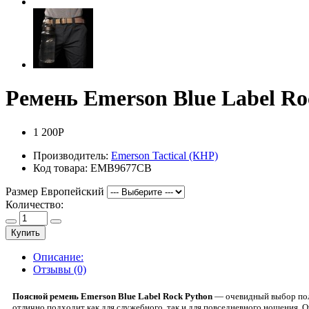
Ремень Emerson Blue Label Ro
1 200Р
Производитель:
Emerson Tactical (КНР)
Код товара:
EMB9677CB
Размер Европейский
Количество:
Купить
Описание:
Отзывы (0)
Поясной ремень Emerson Blue Label Rock Python
— очевидный выбор поли
отлично подходит как для служебного, так и для повседневного ношения. О