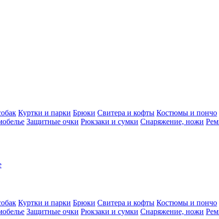
собак
Куртки и парки
Брюки
Свитера и кофты
Костюмы и пончо
мобелье
Защитные очки
Рюкзаки и сумки
Снаряжение, ножи
Рем
e
собак
Куртки и парки
Брюки
Свитера и кофты
Костюмы и пончо
мобелье
Защитные очки
Рюкзаки и сумки
Снаряжение, ножи
Рем