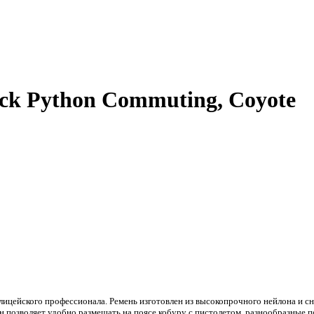
ck Python Commuting, Coyote
цейского профессионала. Ремень изготовлен из высокопрочного нейлона и с
н позволяет удобно размещать на поясе кобуру с пистолетом, разнообразные п