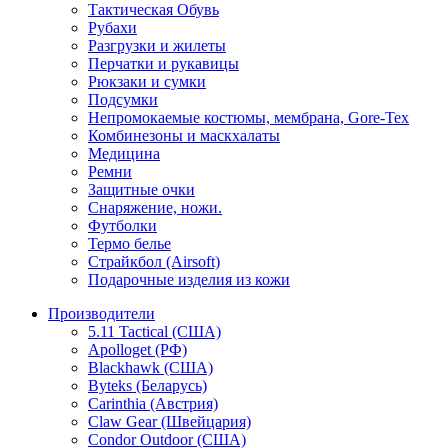
Тактическая Обувь
Рубахи
Разгрузки и жилеты
Перчатки и рукавицы
Рюкзаки и сумки
Подсумки
Непромокаемые костюмы, мембрана, Gore-Tex
Комбинезоны и маскхалаты
Медицина
Ремни
Защитные очки
Снаряжение, ножи.
Футболки
Термо белье
Страйкбол (Airsoft)
Подарочные изделия из кожи
Производители
5.11 Tactical (США)
Apolloget (РФ)
Blackhawk (США)
Byteks (Беларусь)
Carinthia (Австрия)
Claw Gear (Швейцария)
Condor Outdoor (США)