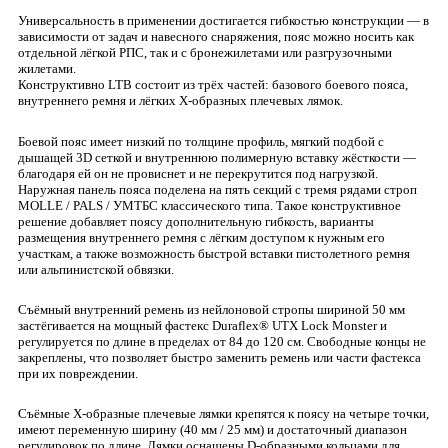
Универсальность в применении достигается гибкостью конструкции — в
зависимости от задач и навесного снаряжения, пояс можно носить как
отдельной лёгкой РПС, так и с бронежилетами или разгрузочными
жилетами.
Конструктивно LTB состоит из трёх частей: базового боевого пояса,
внутреннего ремня и лёгких Х-образных плечевых лямок.
Боевой пояс имеет низкий по толщине профиль, мягкий подбой с
дышащей 3D сеткой и внутреннюю полимерную вставку жёсткости —
благодаря ей он не провиснет и не перекрутится под нагрузкой.
Наружная панель пояса поделена на пять секций с тремя рядами строп
MOLLE / PALS / УМТБС классического типа. Такое конструктивное
решение добавляет поясу дополнительную гибкость, варианты
размещения внутреннего ремня с лёгким доступом к нужным его
участкам, а также возможность быстрой вставки пистолетного ремня
или альпинистской обвязки.
Съёмный внутренний ремень из нейлоновой стропы шириной 50 мм
застёгивается на мощный фастекс Duraflex® UTX Lock Monster и
регулируется по длине в пределах от 84 до 120 см. Свободные концы не
закреплены, что позволяет быстро заменить ремень или части фастекса
при их повреждении.
Съёмные Х-образные плечевые лямки крепятся к поясу на четыре точки,
имеют переменную ширину (40 мм / 25 мм) и достаточный диапазон
регулировок по длине. Лямки оснащены D-образными кольцами для