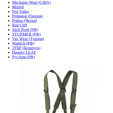
Mechanix Wear (США)
Merrell
Not Today
Pentagon (Греция)
Prabos (Чехия)
Red Cliff
Stich Profi (РФ)
STURMER (РФ)
Vav Wear (Турция)
Wartech (РФ)
ЗУБР (Беларусь)
Проект LEAF
РусАрм (РФ)