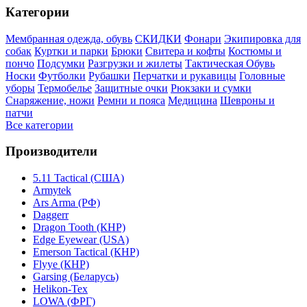
Категории
Мембранная одежда, обувь
СКИДКИ
Фонари
Экипировка для
собак
Куртки и парки
Брюки
Свитера и кофты
Костюмы и
пончо
Подсумки
Разгрузки и жилеты
Тактическая Обувь
Носки
Футболки
Рубашки
Перчатки и рукавицы
Головные
уборы
Термобелье
Защитные очки
Рюкзаки и сумки
Снаряжение, ножи
Ремни и пояса
Медицина
Шевроны и
патчи
Все категории
Производители
5.11 Tactical (США)
Armytek
Ars Arma (РФ)
Daggerr
Dragon Tooth (КНР)
Edge Eyewear (USA)
Emerson Tactical (КНР)
Flyye (КНР)
Garsing (Беларусь)
Helikon-Tex
LOWA (ФРГ)