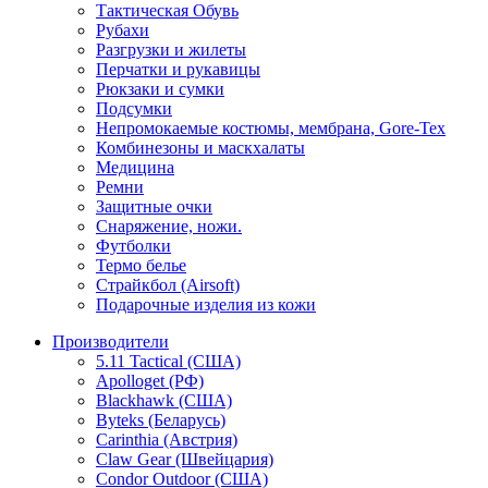
Тактическая Обувь
Рубахи
Разгрузки и жилеты
Перчатки и рукавицы
Рюкзаки и сумки
Подсумки
Непромокаемые костюмы, мембрана, Gore-Tex
Комбинезоны и маскхалаты
Медицина
Ремни
Защитные очки
Снаряжение, ножи.
Футболки
Термо белье
Страйкбол (Airsoft)
Подарочные изделия из кожи
Производители
5.11 Tactical (США)
Apolloget (РФ)
Blackhawk (США)
Byteks (Беларусь)
Carinthia (Австрия)
Claw Gear (Швейцария)
Condor Outdoor (США)