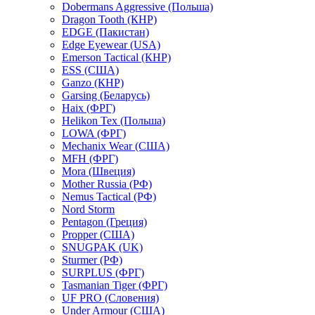
Dobermans Aggressive (Польша)
Dragon Tooth (КНР)
EDGE (Пакистан)
Edge Eyewear (USA)
Emerson Tactical (КНР)
ESS (США)
Ganzo (КНР)
Garsing (Беларусь)
Haix (ФРГ)
Helikon Tex (Польша)
LOWA (ФРГ)
Mechanix Wear (США)
MFH (ФРГ)
Mora (Швеция)
Mother Russia (РФ)
Nemus Tactical (РФ)
Nord Storm
Pentagon (Греция)
Propper (США)
SNUGPAK (UK)
Sturmer (РФ)
SURPLUS (ФРГ)
Tasmanian Tiger (ФРГ)
UF PRO (Словения)
Under Armour (США)