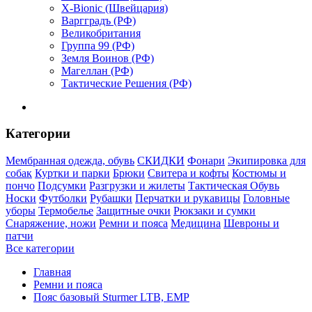
X-Bionic (Швейцария)
Варгградъ (РФ)
Великобритания
Группа 99 (РФ)
Земля Воинов (РФ)
Магеллан (РФ)
Тактические Решения (РФ)
Категории
Мембранная одежда, обувь
СКИДКИ
Фонари
Экипировка для
собак
Куртки и парки
Брюки
Свитера и кофты
Костюмы и
пончо
Подсумки
Разгрузки и жилеты
Тактическая Обувь
Носки
Футболки
Рубашки
Перчатки и рукавицы
Головные
уборы
Термобелье
Защитные очки
Рюкзаки и сумки
Снаряжение, ножи
Ремни и пояса
Медицина
Шевроны и
патчи
Все категории
Главная
Ремни и пояса
Пояс базовый Sturmer LTB, ЕМР