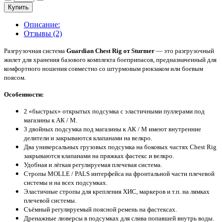
Купить
Описание:
Отзывы (2)
Разгрузочная система
Guardian Chest Rig от Sturmer
— это разгрузочный
жилет для хранения базового комплекта боеприпасов, предназначенный для
комфортного ношения совместно со штурмовым рюкзаком или боевым
поясом.
Особенности:
2 «быстрых» открытых подсумка с эластичными пуллерами под
магазины к АК / М.
3 двойных подсумка под магазины к АК / М имеют внутренние
делители и закрываются клапанами на велкро.
Два универсальных грузовых подсумка на боковых частях Chest Rig
закрываются клапанами на пряжках фастекс и велкро.
Удобная и лёгкая регулируемая плечевая система.
Стропы MOLLE / PALS интерфейса на фронтальной части плечевой
системы и на всех подсумках.
Эластичные стропы для крепления ХИС, маркеров и т.п. на лямках
плечевой системы.
Съёмный регулируемый поясной ремень на фастексах.
Дренажные люверсы в подсумках для слива попавшей внутрь воды.