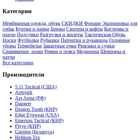
Категории
Мембранная одежда, обувь
СКИДКИ
Фонари
Экипировка для
собак
Куртки и парки
Брюки
Свитера и кофты
Костюмы и
пончо
Подсумки
Разгрузки и жилеты
Тактическая Обувь
Носки
Футболки
Рубашки
Перчатки и рукавицы
Головные
уборы
Термобелье
Защитные очки
Рюкзаки и сумки
Снаряжение, ножи
Ремни и пояса
Медицина
Шевроны и
патчи
Все категории
Производители
5.11 Tactical (США)
Armytek
Ars Arma (РФ)
Daggerr
Dragon Tooth (КНР)
Edge Eyewear (USA)
Emerson Tactical (КНР)
Flyye (КНР)
Garsing (Беларусь)
Helikon-Tex