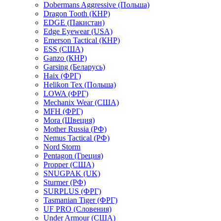
Dobermans Aggressive (Польша)
Dragon Tooth (КНР)
EDGE (Пакистан)
Edge Eyewear (USA)
Emerson Tactical (КНР)
ESS (США)
Ganzo (КНР)
Garsing (Беларусь)
Haix (ФРГ)
Helikon Tex (Польша)
LOWA (ФРГ)
Mechanix Wear (США)
MFH (ФРГ)
Mora (Швеция)
Mother Russia (РФ)
Nemus Tactical (РФ)
Nord Storm
Pentagon (Греция)
Propper (США)
SNUGPAK (UK)
Sturmer (РФ)
SURPLUS (ФРГ)
Tasmanian Tiger (ФРГ)
UF PRO (Словения)
Under Armour (США)