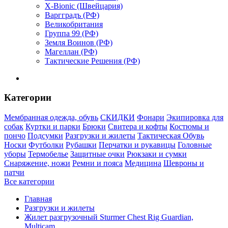
X-Bionic (Швейцария)
Варгградъ (РФ)
Великобритания
Группа 99 (РФ)
Земля Воинов (РФ)
Магеллан (РФ)
Тактические Решения (РФ)
Категории
Мембранная одежда, обувь
СКИДКИ
Фонари
Экипировка для
собак
Куртки и парки
Брюки
Свитера и кофты
Костюмы и
пончо
Подсумки
Разгрузки и жилеты
Тактическая Обувь
Носки
Футболки
Рубашки
Перчатки и рукавицы
Головные
уборы
Термобелье
Защитные очки
Рюкзаки и сумки
Снаряжение, ножи
Ремни и пояса
Медицина
Шевроны и
патчи
Все категории
Главная
Разгрузки и жилеты
Жилет разгрузочный Sturmer Chest Rig Guardian,
Multicam