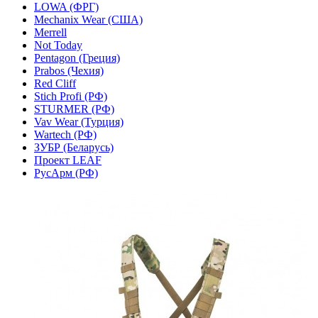
LOWA (ФРГ)
Mechanix Wear (США)
Merrell
Not Today
Pentagon (Греция)
Prabos (Чехия)
Red Cliff
Stich Profi (РФ)
STURMER (РФ)
Vav Wear (Турция)
Wartech (РФ)
ЗУБР (Беларусь)
Проект LEAF
РусАрм (РФ)