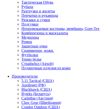
Тактическая Обувь
Рубахи
Разгрузки и жилеты
Перчатки и рукавицы
Рюкзаки и сумки
Подсумки
Непромокаемые костюмы, мембрана, Gore-Tex
Комбинезоны и маскхалаты
Медицина
Ремни
Защитные очки
Снаряжение, ножи.
Футболки
Термо белье
Страйкбол (Airsoft)
Подарочные изделия из кожи
Производители
5.11 Tactical (США)
Apolloget (РФ)
Blackhawk (США)
Byteks (Беларусь)
Carinthia (Австрия)
Claw Gear (Швейцария)
Condor Outdoor (США)