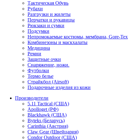
Тактическая Обувь
Рубахи
Разгрузки и жилеты
Перчатки и рукавицы
Рюкзаки и сумки
Подсумки
Непромокаемые костюмы, мембрана, Gore-Tex
Комбинезоны и маскхалаты
Медицина
Ремни
Защитные очки
Снаряжение, ножи.
Футболки
Термо белье
Страйкбол (Airsoft)
Подарочные изделия из кожи
Производители
5.11 Tactical (США)
Apolloget (РФ)
Blackhawk (США)
Byteks (Беларусь)
Carinthia (Австрия)
Claw Gear (Швейцария)
Condor Outdoor (США)