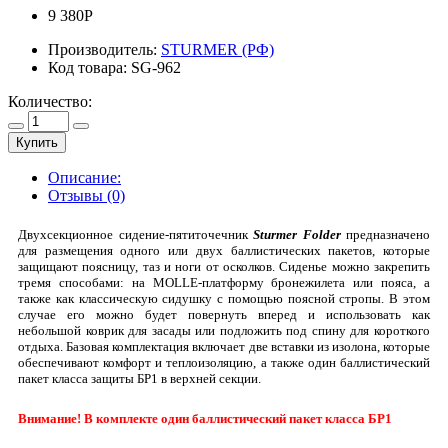
9 380Р
Производитель:
STURMER (РФ)
Код товара:
SG-962
Количество:
Купить
Описание:
Отзывы (0)
Двухсекционное сидение-пятиточечник
Sturmer Folder
предназначено
для размещения одного или двух баллистических пакетов, которые
защищают поясницу, таз и ноги от осколков. Сиденье можно закрепить
тремя способами: на MOLLE-платформу бронежилета или пояса, а
также как классическую сидушку с помощью поясной стропы. В этом
случае его можно будет повернуть вперед и использовать как
небольшой коврик для засады или подложить под спину для короткого
отдыха. Базовая комплектация включает две вставки из изолона, которые
обеспечивают комфорт и теплоизоляцию, а также один баллистический
пакет класса защиты БР1 в верхней секции.
Внимание! В комплекте один баллистический пакет класса БР1