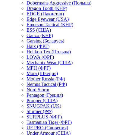
Dobermans Aggressive (Польша)
Dragon Tooth (КНР)
EDGE (Пакистан)
Edge Eyewear (USA)
Emerson Tactical (КНР)
ESS (США)
Ganzo (КНР)
Garsing (Беларусь)
Haix (ФРГ)
Helikon Tex (Польша)
LOWA (ФРГ)
Mechanix Wear (США)
MFH (ФРГ)
Mora (Швеция)
Mother Russia (РФ)
Nemus Tactical (РФ)
Nord Storm
Pentagon (Греция)
Propper (США)
SNUGPAK (UK)
Sturmer (РФ)
SURPLUS (ФРГ)
Tasmanian Tiger (ФРГ)
UF PRO (Словения)
Under Armour (США)