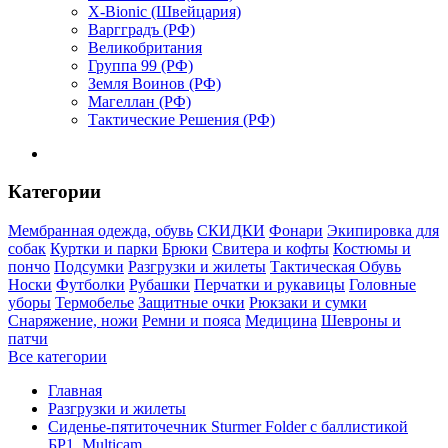
X-Bionic (Швейцария)
Варгградъ (РФ)
Великобритания
Группа 99 (РФ)
Земля Воинов (РФ)
Магеллан (РФ)
Тактические Решения (РФ)
Категории
Мембранная одежда, обувь
СКИДКИ
Фонари
Экипировка для
собак
Куртки и парки
Брюки
Свитера и кофты
Костюмы и
пончо
Подсумки
Разгрузки и жилеты
Тактическая Обувь
Носки
Футболки
Рубашки
Перчатки и рукавицы
Головные
уборы
Термобелье
Защитные очки
Рюкзаки и сумки
Снаряжение, ножи
Ремни и пояса
Медицина
Шевроны и
патчи
Все категории
Главная
Разгрузки и жилеты
Сиденье-пятиточечник Sturmer Folder с баллистикой
БР1, Multicam