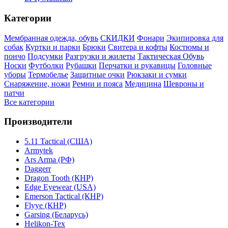
Категории
Мембранная одежда, обувь
СКИДКИ
Фонари
Экипировка для
собак
Куртки и парки
Брюки
Свитера и кофты
Костюмы и
пончо
Подсумки
Разгрузки и жилеты
Тактическая Обувь
Носки
Футболки
Рубашки
Перчатки и рукавицы
Головные
уборы
Термобелье
Защитные очки
Рюкзаки и сумки
Снаряжение, ножи
Ремни и пояса
Медицина
Шевроны и
патчи
Все категории
Производители
5.11 Tactical (США)
Armytek
Ars Arma (РФ)
Daggerr
Dragon Tooth (КНР)
Edge Eyewear (USA)
Emerson Tactical (КНР)
Flyye (КНР)
Garsing (Беларусь)
Helikon-Tex