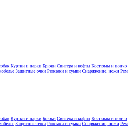
собак
Куртки и парки
Брюки
Свитера и кофты
Костюмы и пончо
мобелье
Защитные очки
Рюкзаки и сумки
Снаряжение, ножи
Рем
собак
Куртки и парки
Брюки
Свитера и кофты
Костюмы и пончо
мобелье
Защитные очки
Рюкзаки и сумки
Снаряжение, ножи
Рем