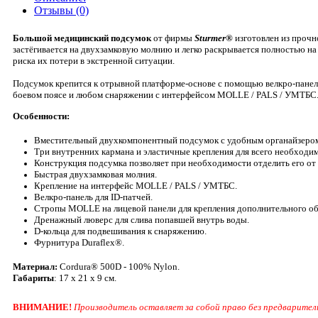
Отзывы (0)
Большой медицинский подсумок
от фирмы
Sturmer®
изготовлен из прочн
застёгивается на двухзамковую молнию и легко раскрывается полностью на
риска их потери в экстренной ситуации.
Подсумок крепится к отрывной платформе-основе с помощью велкро-панели 
боевом поясе и любом снаряжении с интерфейсом MOLLE / PALS / УМТБС.
Особенности:
Вместительный двухкомпонентный подсумок с удобным органайзеро
Три внутренних кармана и эластичные крепления для всего необходим
Конструкция подсумка позволяет при необходимости отделить его от
Быстрая двухзамковая молния.
Крепление на интерфейс MOLLE / PALS / УМТБС.
Велкро-панель для ID-патчей.
Стропы MOLLE на лицевой панели для крепления дополнительного о
Дренажный люверс для слива попавшей внутрь воды.
D-кольца для подвешивания к снаряжению.
Фурнитура Duraflex®.
Материал:
Cordura® 500D - 100% Nylon.
Габариты
: 17 х 21 х 9 см.
ВНИМАНИЕ!
Производитель оставляет за собой право без предваритель