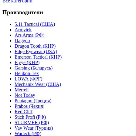
Все категории
Производители
5.11 Tactical (США)
Armytek
Ars Arma (РФ)
Daggerr
Dragon Tooth (КНР)
Edge Eyewear (USA)
Emerson Tactical (КНР)
Flyye (КНР)
Garsing (Беларусь)
Helikon-Tex
LOWA (ФРГ)
Mechanix Wear (США)
Merrell
Not Today
Pentagon (Греция)
Prabos (Чехия)
Red Cliff
Stich Profi (РФ)
STURMER (РФ)
Vav Wear (Турция)
Wartech (РФ)