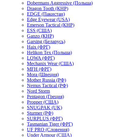
Dobermans Aggressive (Польша)
Dragon Tooth (КНР)
EDGE (Пакистан)
Edge Eyewear (USA)
Emerson Tactical (КНР)
ESS (США)
Ganzo (КНР)
Garsing (Беларусь)
Haix (ФРГ)
Helikon Tex (Польша)
LOWA (ФРГ)
Mechanix Wear (США)
MFH (ФРГ)
Mora (Швеция)
Mother Russia (РФ)
Nemus Tactical (РФ)
Nord Storm
Pentagon (Греция)
Propper (США)
SNUGPAK (UK)
Sturmer (РФ)
SURPLUS (ФРГ)
Tasmanian Tiger (ФРГ)
UF PRO (Словения)
Under Armour (США)