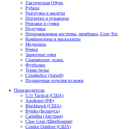
Тактическая Обувь
Рубахи
Разгрузки и жилеты
Перчатки и рукавицы
Рюкзаки и сумки
Подсумки
Непромокаемые костюмы, мембрана, Gore-Tex
Комбинезоны и маскхалаты
Медицина
Ремни
Защитные очки
Снаряжение, ножи.
Футболки
Термо белье
Страйкбол (Airsoft)
Подарочные изделия из кожи
Производители
5.11 Tactical (США)
Apolloget (РФ)
Blackhawk (США)
Byteks (Беларусь)
Carinthia (Австрия)
Claw Gear (Швейцария)
Condor Outdoor (США)