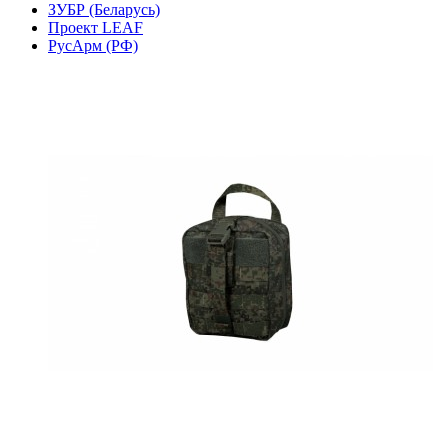
ЗУБР (Беларусь)
Проект LEAF
РусАрм (РФ)