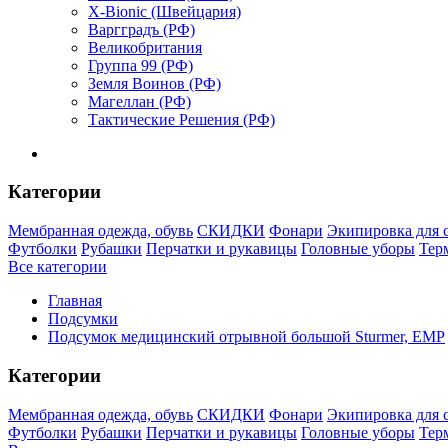
X-Bionic (Швейцария)
Варгградъ (РФ)
Великобритания
Группа 99 (РФ)
Земля Воинов (РФ)
Магеллан (РФ)
Тактические Решения (РФ)
Категории
Мембранная одежда, обувь
СКИДКИ
Фонари
Экипировка для 
Футболки
Рубашки
Перчатки и рукавицы
Головные уборы
Тер
Все категории
Главная
Подсумки
Подсумок медицинский отрывной большой Sturmer, ЕМР
Категории
Мембранная одежда, обувь
СКИДКИ
Фонари
Экипировка для 
Футболки
Рубашки
Перчатки и рукавицы
Головные уборы
Тер