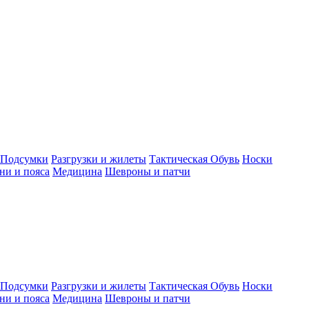
Подсумки
Разгрузки и жилеты
Тактическая Обувь
Носки
ни и пояса
Медицина
Шевроны и патчи
Подсумки
Разгрузки и жилеты
Тактическая Обувь
Носки
ни и пояса
Медицина
Шевроны и патчи