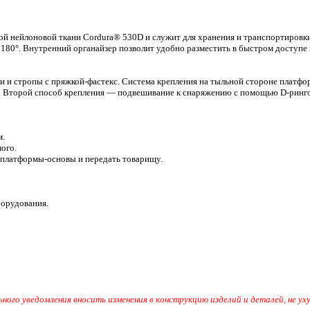
ой нейлоновой ткани Cordura® 530D и служит для хранения и транспортировк
 180°. Внутренний органайзер позволит удобно разместить в быстром доступ
и стропы с пряжкой-фастекс. Система крепления на тыльной стороне платформ
 Второй способ крепления — подвешивание к снаряжению с помощью D-ринго
м.
ого.
 платформы-основы и передать товарищу.
борудования.
ного уведомления вносить изменения в конструкцию изделий и деталей, не у