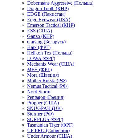
Dobermans Aggressive (Польша)
Dragon Tooth (КНР)
EDGE (Пакистан)
Edge Eyewear (USA)
Emerson Tactical (КНР)
ESS (США)
Ganzo (КНР)
Garsing (Беларусь)
Haix (ФРГ)
Helikon Tex (Польша)
LOWA (ФРГ)
Mechanix Wear (США)
MFH (ФРГ)
Mora (Швеция)
Mother Russia (РФ)
Nemus Tactical (РФ)
Nord Storm
Pentagon (Греция)
Propper (США)
SNUGPAK (UK)
Sturmer (РФ)
SURPLUS (ФРГ)
Tasmanian Tiger (ФРГ)
UF PRO (Словения)
Under Armour (США)