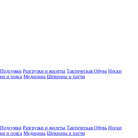
Подсумки
Разгрузки и жилеты
Тактическая Обувь
Носки
ни и пояса
Медицина
Шевроны и патчи
Подсумки
Разгрузки и жилеты
Тактическая Обувь
Носки
ни и пояса
Медицина
Шевроны и патчи