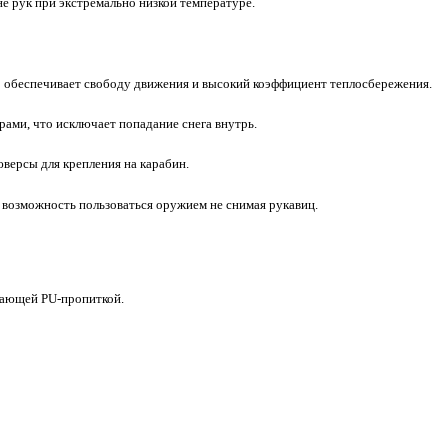
не рук при экстремально низкой температуре.
о обеспечивает свободу движения и высокий коэффициент теплосбережения.
ми, что исключает попадание снега внутрь.
юверсы для крепления на карабин.
т возможность пользоваться оружием не снимая рукавиц.
ивающей PU-пропиткой.