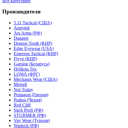
Все категории
Производители
5.11 Tactical (США)
Armytek
Ars Arma (РФ)
Daggerr
Dragon Tooth (КНР)
Edge Eyewear (USA)
Emerson Tactical (КНР)
Flyye (КНР)
Garsing (Беларусь)
Helikon-Tex
LOWA (ФРГ)
Mechanix Wear (США)
Merrell
Not Today
Pentagon (Греция)
Prabos (Чехия)
Red Cliff
Stich Profi (РФ)
STURMER (РФ)
Vav Wear (Турция)
Wartech (РФ)