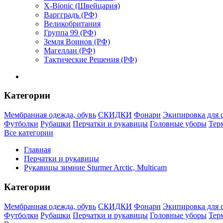
X-Bionic (Швейцария)
Варгградъ (РФ)
Великобритания
Группа 99 (РФ)
Земля Воинов (РФ)
Магеллан (РФ)
Тактические Решения (РФ)
Категории
Мембранная одежда, обувь
СКИДКИ
Фонари
Экипировка для 
Футболки
Рубашки
Перчатки и рукавицы
Головные уборы
Тер
Все категории
Главная
Перчатки и рукавицы
Рукавицы зимние Sturmer Arctic, Multicam
Категории
Мембранная одежда, обувь
СКИДКИ
Фонари
Экипировка для 
Футболки
Рубашки
Перчатки и рукавицы
Головные уборы
Тер