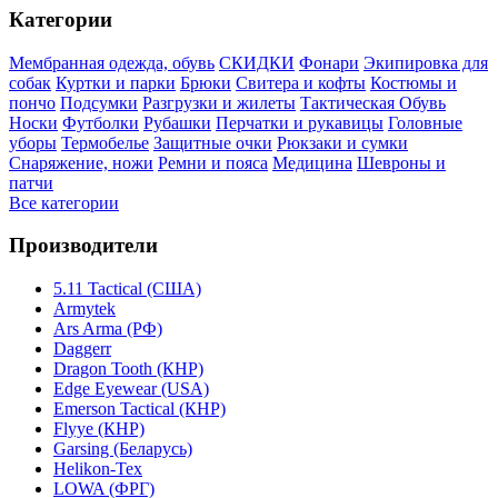
Категории
Мембранная одежда, обувь
СКИДКИ
Фонари
Экипировка для
собак
Куртки и парки
Брюки
Свитера и кофты
Костюмы и
пончо
Подсумки
Разгрузки и жилеты
Тактическая Обувь
Носки
Футболки
Рубашки
Перчатки и рукавицы
Головные
уборы
Термобелье
Защитные очки
Рюкзаки и сумки
Снаряжение, ножи
Ремни и пояса
Медицина
Шевроны и
патчи
Все категории
Производители
5.11 Tactical (США)
Armytek
Ars Arma (РФ)
Daggerr
Dragon Tooth (КНР)
Edge Eyewear (USA)
Emerson Tactical (КНР)
Flyye (КНР)
Garsing (Беларусь)
Helikon-Tex
LOWA (ФРГ)