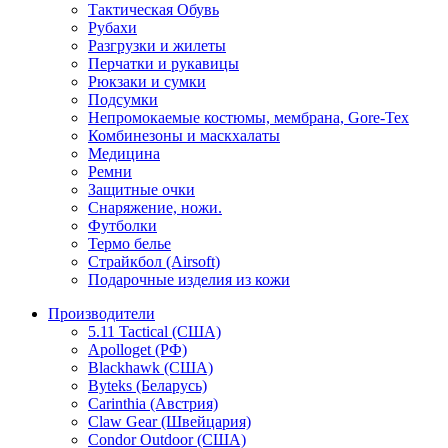
Тактическая Обувь
Рубахи
Разгрузки и жилеты
Перчатки и рукавицы
Рюкзаки и сумки
Подсумки
Непромокаемые костюмы, мембрана, Gore-Tex
Комбинезоны и маскхалаты
Медицина
Ремни
Защитные очки
Снаряжение, ножи.
Футболки
Термо белье
Страйкбол (Airsoft)
Подарочные изделия из кожи
Производители
5.11 Tactical (США)
Apolloget (РФ)
Blackhawk (США)
Byteks (Беларусь)
Carinthia (Австрия)
Claw Gear (Швейцария)
Condor Outdoor (США)