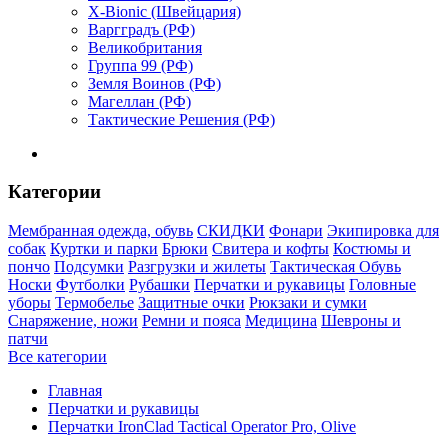
X-Bionic (Швейцария)
Варгградъ (РФ)
Великобритания
Группа 99 (РФ)
Земля Воинов (РФ)
Магеллан (РФ)
Тактические Решения (РФ)
Категории
Мембранная одежда, обувь
СКИДКИ
Фонари
Экипировка для
собак
Куртки и парки
Брюки
Свитера и кофты
Костюмы и
пончо
Подсумки
Разгрузки и жилеты
Тактическая Обувь
Носки
Футболки
Рубашки
Перчатки и рукавицы
Головные
уборы
Термобелье
Защитные очки
Рюкзаки и сумки
Снаряжение, ножи
Ремни и пояса
Медицина
Шевроны и
патчи
Все категории
Главная
Перчатки и рукавицы
Перчатки IronClad Tactical Operator Pro, Olive