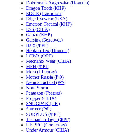
Dobermans Aggressive (Польша)
Dragon Tooth (КНР)
EDGE (Пакистан)
Edge Eyewear (USA)
Emerson Tactical (КНР)
ESS (США)
Ganzo (КНР)
Garsing (Беларусь)
Haix (ФРГ)
Helikon Tex (Польша)
LOWA (ФРГ)
Mechanix Wear (США)
MFH (ФРГ)
Mora (Швеция)
Mother Russia (РФ)
Nemus Tactical (РФ)
Nord Storm
Pentagon (Греция)
Propper (США)
SNUGPAK (UK)
Sturmer (РФ)
SURPLUS (ФРГ)
Tasmanian Tiger (ФРГ)
UF PRO (Словения)
Under Armour (США)