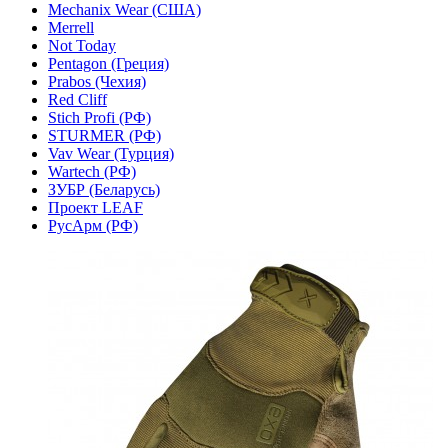
Mechanix Wear (США)
Merrell
Not Today
Pentagon (Греция)
Prabos (Чехия)
Red Cliff
Stich Profi (РФ)
STURMER (РФ)
Vav Wear (Турция)
Wartech (РФ)
ЗУБР (Беларусь)
Проект LEAF
РусАрм (РФ)