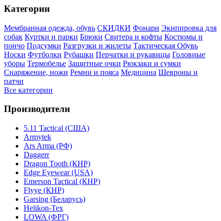
Категории
Мембранная одежда, обувь
СКИДКИ
Фонари
Экипировка для
собак
Куртки и парки
Брюки
Свитера и кофты
Костюмы и
пончо
Подсумки
Разгрузки и жилеты
Тактическая Обувь
Носки
Футболки
Рубашки
Перчатки и рукавицы
Головные
уборы
Термобелье
Защитные очки
Рюкзаки и сумки
Снаряжение, ножи
Ремни и пояса
Медицина
Шевроны и
патчи
Все категории
Производители
5.11 Tactical (США)
Armytek
Ars Arma (РФ)
Daggerr
Dragon Tooth (КНР)
Edge Eyewear (USA)
Emerson Tactical (КНР)
Flyye (КНР)
Garsing (Беларусь)
Helikon-Tex
LOWA (ФРГ)