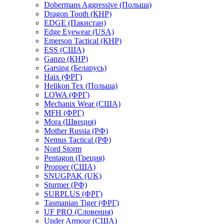
Dobermans Aggressive (Польша)
Dragon Tooth (КНР)
EDGE (Пакистан)
Edge Eyewear (USA)
Emerson Tactical (КНР)
ESS (США)
Ganzo (КНР)
Garsing (Беларусь)
Haix (ФРГ)
Helikon Tex (Польша)
LOWA (ФРГ)
Mechanix Wear (США)
MFH (ФРГ)
Mora (Швеция)
Mother Russia (РФ)
Nemus Tactical (РФ)
Nord Storm
Pentagon (Греция)
Propper (США)
SNUGPAK (UK)
Sturmer (РФ)
SURPLUS (ФРГ)
Tasmanian Tiger (ФРГ)
UF PRO (Словения)
Under Armour (США)