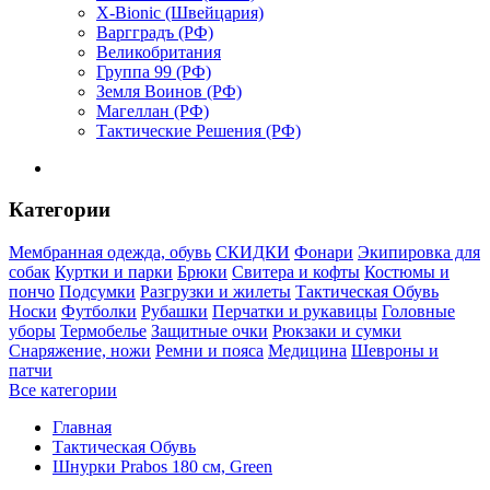
X-Bionic (Швейцария)
Варгградъ (РФ)
Великобритания
Группа 99 (РФ)
Земля Воинов (РФ)
Магеллан (РФ)
Тактические Решения (РФ)
Категории
Мембранная одежда, обувь
СКИДКИ
Фонари
Экипировка для
собак
Куртки и парки
Брюки
Свитера и кофты
Костюмы и
пончо
Подсумки
Разгрузки и жилеты
Тактическая Обувь
Носки
Футболки
Рубашки
Перчатки и рукавицы
Головные
уборы
Термобелье
Защитные очки
Рюкзаки и сумки
Снаряжение, ножи
Ремни и пояса
Медицина
Шевроны и
патчи
Все категории
Главная
Тактическая Обувь
Шнурки Prabos 180 см, Green