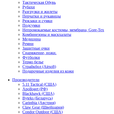
Тактическая Обувь
Рубахи
Разгрузки и жилеты
Перчатки и рукавицы
Рюкзаки и сумки
Подсумки
Непромокаемые костюмы, мембрана, Gore-Tex
Комбинезоны и маскхалаты
Медицина
Ремни
Защитные очки
Снаряжение, ножи.
Футболки
Термо белье
Страйкбол (Airsoft)
Подарочные изделия из кожи
Производители
5.11 Tactical (США)
Apolloget (РФ)
Blackhawk (США)
Byteks (Беларусь)
Carinthia (Австрия)
Claw Gear (Швейцария)
Condor Outdoor (США)