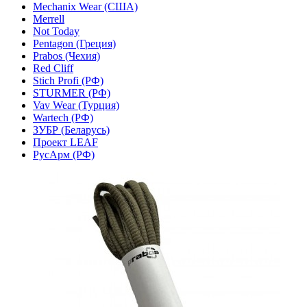
Mechanix Wear (США)
Merrell
Not Today
Pentagon (Греция)
Prabos (Чехия)
Red Cliff
Stich Profi (РФ)
STURMER (РФ)
Vav Wear (Турция)
Wartech (РФ)
ЗУБР (Беларусь)
Проект LEAF
РусАрм (РФ)