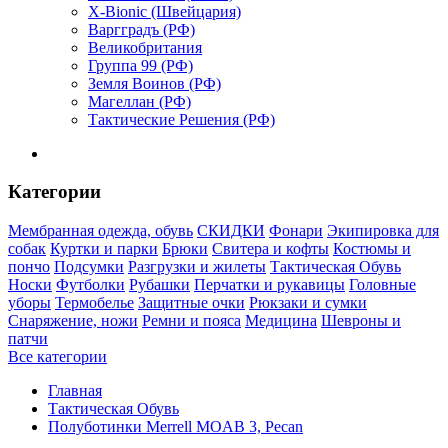
X-Bionic (Швейцария)
Варгградъ (РФ)
Великобритания
Группа 99 (РФ)
Земля Воинов (РФ)
Магеллан (РФ)
Тактические Решения (РФ)
Категории
Мембранная одежда, обувь
СКИДКИ
Фонари
Экипировка для
собак
Куртки и парки
Брюки
Свитера и кофты
Костюмы и
пончо
Подсумки
Разгрузки и жилеты
Тактическая Обувь
Носки
Футболки
Рубашки
Перчатки и рукавицы
Головные
уборы
Термобелье
Защитные очки
Рюкзаки и сумки
Снаряжение, ножи
Ремни и пояса
Медицина
Шевроны и
патчи
Все категории
Главная
Тактическая Обувь
Полуботинки Merrell MOAB 3, Pecan