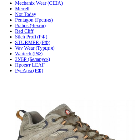
Mechanix Wear (США)
Merrell
Not Today
Pentagon (Греция)
Prabos (Чехия)
Red Cliff
Stich Profi (РФ)
STURMER (РФ)
Vav Wear (Турция)
Wartech (РФ)
ЗУБР (Беларусь)
Проект LEAF
РусАрм (РФ)