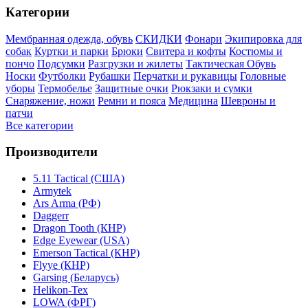
Категории
Мембранная одежда, обувь
СКИДКИ
Фонари
Экипировка для
собак
Куртки и парки
Брюки
Свитера и кофты
Костюмы и
пончо
Подсумки
Разгрузки и жилеты
Тактическая Обувь
Носки
Футболки
Рубашки
Перчатки и рукавицы
Головные
уборы
Термобелье
Защитные очки
Рюкзаки и сумки
Снаряжение, ножи
Ремни и пояса
Медицина
Шевроны и
патчи
Все категории
Производители
5.11 Tactical (США)
Armytek
Ars Arma (РФ)
Daggerr
Dragon Tooth (КНР)
Edge Eyewear (USA)
Emerson Tactical (КНР)
Flyye (КНР)
Garsing (Беларусь)
Helikon-Tex
LOWA (ФРГ)