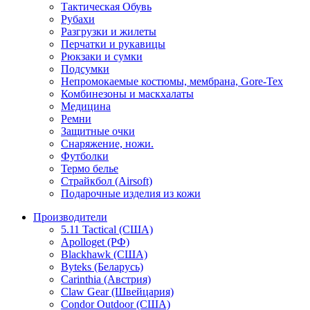
Тактическая Обувь
Рубахи
Разгрузки и жилеты
Перчатки и рукавицы
Рюкзаки и сумки
Подсумки
Непромокаемые костюмы, мембрана, Gore-Tex
Комбинезоны и маскхалаты
Медицина
Ремни
Защитные очки
Снаряжение, ножи.
Футболки
Термо белье
Страйкбол (Airsoft)
Подарочные изделия из кожи
Производители
5.11 Tactical (США)
Apolloget (РФ)
Blackhawk (США)
Byteks (Беларусь)
Carinthia (Австрия)
Claw Gear (Швейцария)
Condor Outdoor (США)