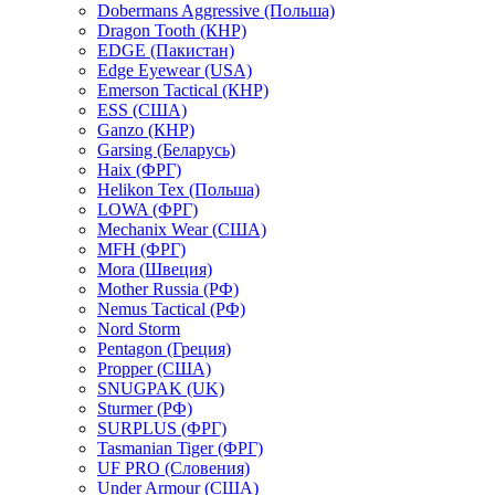
Dobermans Aggressive (Польша)
Dragon Tooth (КНР)
EDGE (Пакистан)
Edge Eyewear (USA)
Emerson Tactical (КНР)
ESS (США)
Ganzo (КНР)
Garsing (Беларусь)
Haix (ФРГ)
Helikon Tex (Польша)
LOWA (ФРГ)
Mechanix Wear (США)
MFH (ФРГ)
Mora (Швеция)
Mother Russia (РФ)
Nemus Tactical (РФ)
Nord Storm
Pentagon (Греция)
Propper (США)
SNUGPAK (UK)
Sturmer (РФ)
SURPLUS (ФРГ)
Tasmanian Tiger (ФРГ)
UF PRO (Словения)
Under Armour (США)