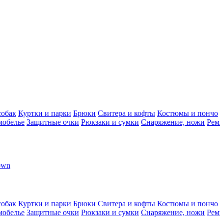
собак
Куртки и парки
Брюки
Свитера и кофты
Костюмы и пончо
мобелье
Защитные очки
Рюкзаки и сумки
Снаряжение, ножи
Рем
own
собак
Куртки и парки
Брюки
Свитера и кофты
Костюмы и пончо
мобелье
Защитные очки
Рюкзаки и сумки
Снаряжение, ножи
Рем