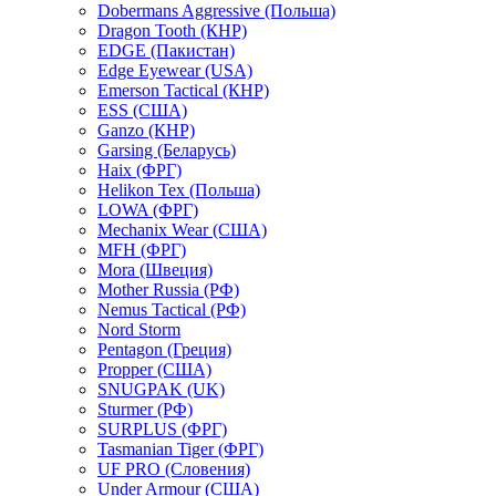
Dobermans Aggressive (Польша)
Dragon Tooth (КНР)
EDGE (Пакистан)
Edge Eyewear (USA)
Emerson Tactical (КНР)
ESS (США)
Ganzo (КНР)
Garsing (Беларусь)
Haix (ФРГ)
Helikon Tex (Польша)
LOWA (ФРГ)
Mechanix Wear (США)
MFH (ФРГ)
Mora (Швеция)
Mother Russia (РФ)
Nemus Tactical (РФ)
Nord Storm
Pentagon (Греция)
Propper (США)
SNUGPAK (UK)
Sturmer (РФ)
SURPLUS (ФРГ)
Tasmanian Tiger (ФРГ)
UF PRO (Словения)
Under Armour (США)