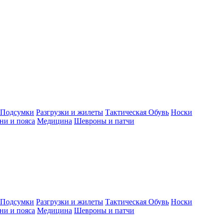
Подсумки
Разгрузки и жилеты
Тактическая Обувь
Носки
ни и пояса
Медицина
Шевроны и патчи
Подсумки
Разгрузки и жилеты
Тактическая Обувь
Носки
ни и пояса
Медицина
Шевроны и патчи