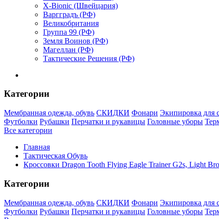
X-Bionic (Швейцария)
Варгградъ (РФ)
Великобритания
Группа 99 (РФ)
Земля Воинов (РФ)
Магеллан (РФ)
Тактические Решения (РФ)
Категории
Мембранная одежда, обувь
СКИДКИ
Фонари
Экипировка для 
Футболки
Рубашки
Перчатки и рукавицы
Головные уборы
Тер
Все категории
Главная
Тактическая Обувь
Кроссовки Dragon Tooth Flying Eagle Trainer G2s, Light Br
Категории
Мембранная одежда, обувь
СКИДКИ
Фонари
Экипировка для 
Футболки
Рубашки
Перчатки и рукавицы
Головные уборы
Тер