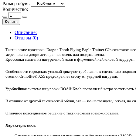
Размер обувь
Количество:
Купить
Описание:
Отзывы (0)
Тактические кроссовки Dragon Tooth Flying Eagle Trainer G2s сочетают ж
мере, пока на дворе лето, ранняя осень или поздняя весна.
Кроссовки сшиты из натуральной кожи и фирменной нейлоновой кордуры.
Особенности городских условий диктуют требования к сцеплению подошвы 
стельки Ortholite® X55 предохраняет стопу от ударной нагрузки.
Удобнейшая система шнуровки BOA® Knob позволяет быстро застегивать б
В отличие от другой тактической обуви, эта — по-настоящему легкая, но сид
Отличное повседневное решение с тактическими возможностями.
Характеристики:
Основной материал: натуральная кожа и нейлоновая кордура 2100D