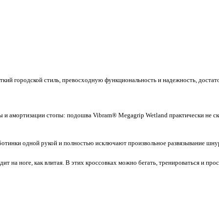
есткий городской стиль, превосходную функциональность и надежность, достат
и амортизации стопы: подошва Vibram® Megagrip Wetland практически не ск
отинки одной рукой и полностью исключают произвольное развязывание шну
ит на ноге, как влитая. В этих кроссовках можно бегать, тренироваться и прос