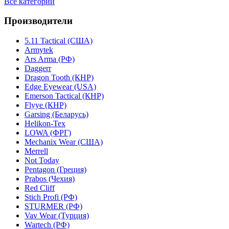
Все категории
Производители
5.11 Tactical (США)
Armytek
Ars Arma (РФ)
Daggerr
Dragon Tooth (КНР)
Edge Eyewear (USA)
Emerson Tactical (КНР)
Flyye (КНР)
Garsing (Беларусь)
Helikon-Tex
LOWA (ФРГ)
Mechanix Wear (США)
Merrell
Not Today
Pentagon (Греция)
Prabos (Чехия)
Red Cliff
Stich Profi (РФ)
STURMER (РФ)
Vav Wear (Турция)
Wartech (РФ)