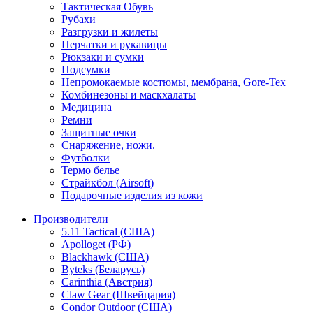
Тактическая Обувь
Рубахи
Разгрузки и жилеты
Перчатки и рукавицы
Рюкзаки и сумки
Подсумки
Непромокаемые костюмы, мембрана, Gore-Tex
Комбинезоны и маскхалаты
Медицина
Ремни
Защитные очки
Снаряжение, ножи.
Футболки
Термо белье
Страйкбол (Airsoft)
Подарочные изделия из кожи
Производители
5.11 Tactical (США)
Apolloget (РФ)
Blackhawk (США)
Byteks (Беларусь)
Carinthia (Австрия)
Claw Gear (Швейцария)
Condor Outdoor (США)