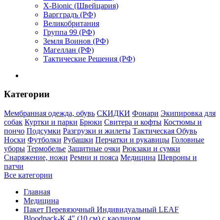
X-Bionic (Швейцария)
Варгградъ (РФ)
Великобритания
Группа 99 (РФ)
Земля Воинов (РФ)
Магеллан (РФ)
Тактические Решения (РФ)
Категории
Мембранная одежда, обувь
СКИДКИ
Фонари
Экипировка для
собак
Куртки и парки
Брюки
Свитера и кофты
Костюмы и
пончо
Подсумки
Разгрузки и жилеты
Тактическая Обувь
Носки
Футболки
Рубашки
Перчатки и рукавицы
Головные
уборы
Термобелье
Защитные очки
Рюкзаки и сумки
Снаряжение, ножи
Ремни и пояса
Медицина
Шевроны и
патчи
Все категории
Главная
Медицина
Пакет Перевязочный Индивидуальный LEAF
Bloodpack-K 4" (10 см) с каолином