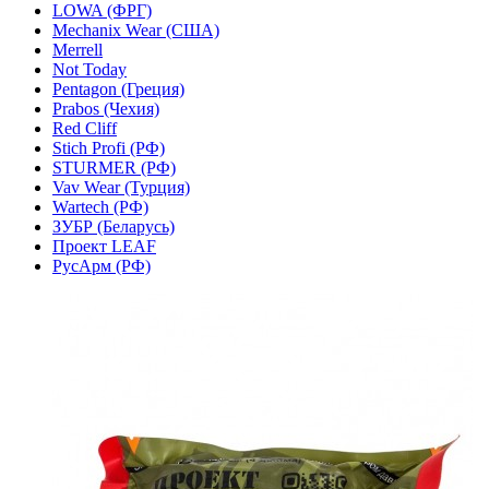
LOWA (ФРГ)
Mechanix Wear (США)
Merrell
Not Today
Pentagon (Греция)
Prabos (Чехия)
Red Cliff
Stich Profi (РФ)
STURMER (РФ)
Vav Wear (Турция)
Wartech (РФ)
ЗУБР (Беларусь)
Проект LEAF
РусАрм (РФ)