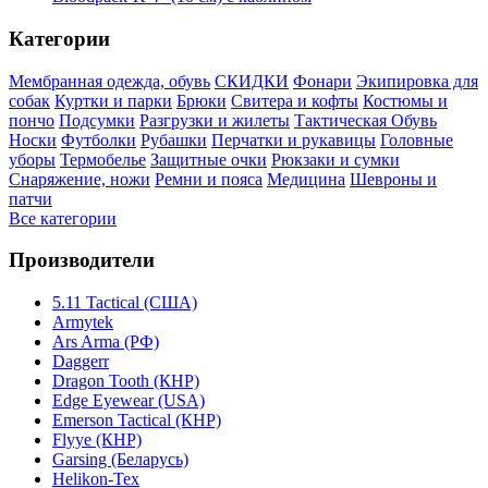
Категории
Мембранная одежда, обувь
СКИДКИ
Фонари
Экипировка для
собак
Куртки и парки
Брюки
Свитера и кофты
Костюмы и
пончо
Подсумки
Разгрузки и жилеты
Тактическая Обувь
Носки
Футболки
Рубашки
Перчатки и рукавицы
Головные
уборы
Термобелье
Защитные очки
Рюкзаки и сумки
Снаряжение, ножи
Ремни и пояса
Медицина
Шевроны и
патчи
Все категории
Производители
5.11 Tactical (США)
Armytek
Ars Arma (РФ)
Daggerr
Dragon Tooth (КНР)
Edge Eyewear (USA)
Emerson Tactical (КНР)
Flyye (КНР)
Garsing (Беларусь)
Helikon-Tex