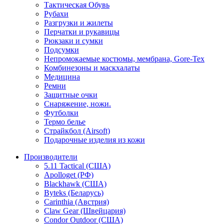
Тактическая Обувь
Рубахи
Разгрузки и жилеты
Перчатки и рукавицы
Рюкзаки и сумки
Подсумки
Непромокаемые костюмы, мембрана, Gore-Tex
Комбинезоны и маскхалаты
Медицина
Ремни
Защитные очки
Снаряжение, ножи.
Футболки
Термо белье
Страйкбол (Airsoft)
Подарочные изделия из кожи
Производители
5.11 Tactical (США)
Apolloget (РФ)
Blackhawk (США)
Byteks (Беларусь)
Carinthia (Австрия)
Claw Gear (Швейцария)
Condor Outdoor (США)