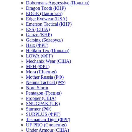
Dobermans Aggressive (Польша)
Dragon Tooth (КНР)
EDGE (Пакистан)
Edge Eyewear (USA)
Emerson Tactical (КНР)
ESS (США)
Ganzo (КНР)
Garsing (Беларусь)
Haix (ФРГ)
Helikon Tex (Польша)
LOWA (ФРГ)
Mechanix Wear (США)
MFH (ФРГ)
Mora (Швеция)
Mother Russia (РФ)
Nemus Tactical (РФ)
Nord Storm
Pentagon (Греция)
Propper (США)
SNUGPAK (UK)
Sturmer (РФ)
SURPLUS (ФРГ)
Tasmanian Tiger (ФРГ)
UF PRO (Словения)
Under Armour (США)