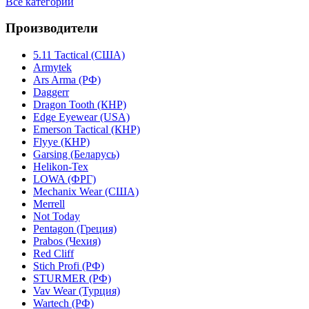
Все категории
Производители
5.11 Tactical (США)
Armytek
Ars Arma (РФ)
Daggerr
Dragon Tooth (КНР)
Edge Eyewear (USA)
Emerson Tactical (КНР)
Flyye (КНР)
Garsing (Беларусь)
Helikon-Tex
LOWA (ФРГ)
Mechanix Wear (США)
Merrell
Not Today
Pentagon (Греция)
Prabos (Чехия)
Red Cliff
Stich Profi (РФ)
STURMER (РФ)
Vav Wear (Турция)
Wartech (РФ)