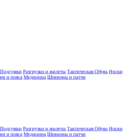
Подсумки
Разгрузки и жилеты
Тактическая Обувь
Носки
ни и пояса
Медицина
Шевроны и патчи
Подсумки
Разгрузки и жилеты
Тактическая Обувь
Носки
ни и пояса
Медицина
Шевроны и патчи