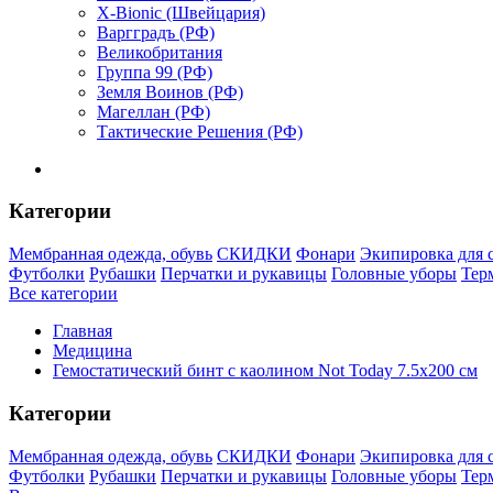
X-Bionic (Швейцария)
Варгградъ (РФ)
Великобритания
Группа 99 (РФ)
Земля Воинов (РФ)
Магеллан (РФ)
Тактические Решения (РФ)
Категории
Мембранная одежда, обувь
СКИДКИ
Фонари
Экипировка для 
Футболки
Рубашки
Перчатки и рукавицы
Головные уборы
Тер
Все категории
Главная
Медицина
Гемостатический бинт с каолином Not Today 7.5х200 см
Категории
Мембранная одежда, обувь
СКИДКИ
Фонари
Экипировка для 
Футболки
Рубашки
Перчатки и рукавицы
Головные уборы
Тер