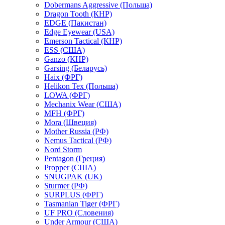
Dobermans Aggressive (Польша)
Dragon Tooth (КНР)
EDGE (Пакистан)
Edge Eyewear (USA)
Emerson Tactical (КНР)
ESS (США)
Ganzo (КНР)
Garsing (Беларусь)
Haix (ФРГ)
Helikon Tex (Польша)
LOWA (ФРГ)
Mechanix Wear (США)
MFH (ФРГ)
Mora (Швеция)
Mother Russia (РФ)
Nemus Tactical (РФ)
Nord Storm
Pentagon (Греция)
Propper (США)
SNUGPAK (UK)
Sturmer (РФ)
SURPLUS (ФРГ)
Tasmanian Tiger (ФРГ)
UF PRO (Словения)
Under Armour (США)