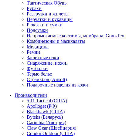
Тактическая Обувь
Рубахи
Разгрузки и жилеты
Перчатки и рукавицы
Рюкзаки и сумки
Подсумки
Непромокаемые костюмы, мембрана, Gore-Tex
Комбинезоны и маскхалаты
Медицина
Ремни
Защитные очки
Снаряжение, ножи.
Футболки
Термо белье
Страйкбол (Airsoft)
Подарочные изделия из кожи
Производители
5.11 Tactical (США)
Apolloget (РФ)
Blackhawk (США)
Byteks (Беларусь)
Carinthia (Австрия)
Claw Gear (Швейцария)
Condor Outdoor (США)