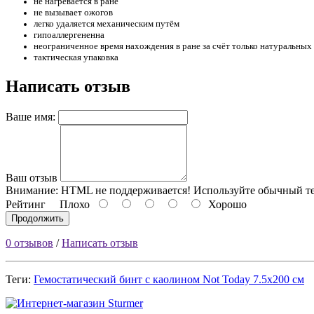
не нагревается в ране
не вызывает ожогов
легко удаляется механическим путём
гипоаллергененна
неограниченное время нахождения в ране за счёт только натуральных
тактическая упаковка
Написать отзыв
Ваше имя:
Ваш отзыв
Внимание:
HTML не поддерживается! Используйте обычный те
Рейтинг
Плохо
Хорошо
Продолжить
0 отзывов
/
Написать отзыв
Теги:
Гемостатический бинт с каолином Not Today 7.5х200 см