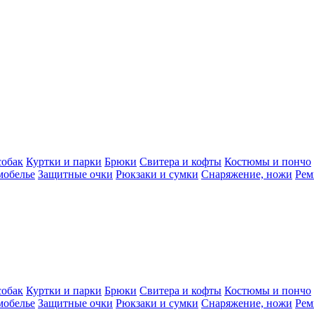
собак
Куртки и парки
Брюки
Свитера и кофты
Костюмы и пончо
мобелье
Защитные очки
Рюкзаки и сумки
Снаряжение, ножи
Рем
собак
Куртки и парки
Брюки
Свитера и кофты
Костюмы и пончо
мобелье
Защитные очки
Рюкзаки и сумки
Снаряжение, ножи
Рем