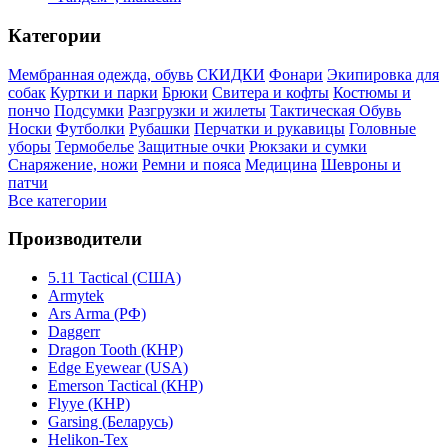
Категории
Мембранная одежда, обувь
СКИДКИ
Фонари
Экипировка для
собак
Куртки и парки
Брюки
Свитера и кофты
Костюмы и
пончо
Подсумки
Разгрузки и жилеты
Тактическая Обувь
Носки
Футболки
Рубашки
Перчатки и рукавицы
Головные
уборы
Термобелье
Защитные очки
Рюкзаки и сумки
Снаряжение, ножи
Ремни и пояса
Медицина
Шевроны и
патчи
Все категории
Производители
5.11 Tactical (США)
Armytek
Ars Arma (РФ)
Daggerr
Dragon Tooth (КНР)
Edge Eyewear (USA)
Emerson Tactical (КНР)
Flyye (КНР)
Garsing (Беларусь)
Helikon-Tex