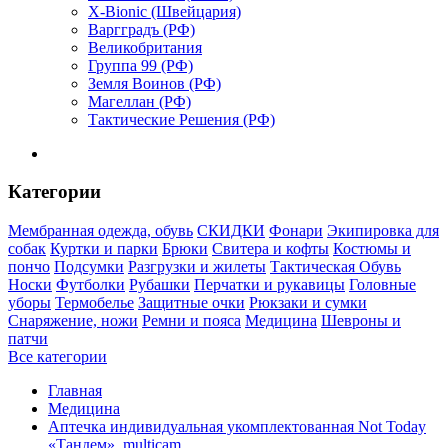
X-Bionic (Швейцария)
Варгградъ (РФ)
Великобритания
Группа 99 (РФ)
Земля Воинов (РФ)
Магеллан (РФ)
Тактические Решения (РФ)
Категории
Мембранная одежда, обувь
СКИДКИ
Фонари
Экипировка для
собак
Куртки и парки
Брюки
Свитера и кофты
Костюмы и
пончо
Подсумки
Разгрузки и жилеты
Тактическая Обувь
Носки
Футболки
Рубашки
Перчатки и рукавицы
Головные
уборы
Термобелье
Защитные очки
Рюкзаки и сумки
Снаряжение, ножи
Ремни и пояса
Медицина
Шевроны и
патчи
Все категории
Главная
Медицина
Аптечка индивидуальная укомплектованная Not Today
«Тандем», multicam