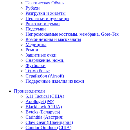
Тактическая Обувь
Рубахи
Разгрузки и жилеты
Перчатки и рукавицы
Рюкзаки и сумки
Подсумки
Непромокаемые костюмы, мембрана, Gore-Tex
Комбинезоны и маскхалаты
Медицина
Ремни
Защитные очки
Снаряжение, ножи.
Футболки
Термо белье
Страйкбол (Airsoft)
Подарочные изделия из кожи
Производители
5.11 Tactical (США)
Apolloget (РФ)
Blackhawk (США)
Byteks (Беларусь)
Carinthia (Австрия)
Claw Gear (Швейцария)
Condor Outdoor (США)