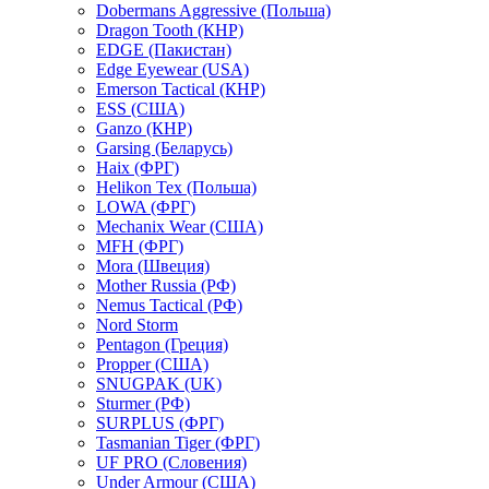
Dobermans Aggressive (Польша)
Dragon Tooth (КНР)
EDGE (Пакистан)
Edge Eyewear (USA)
Emerson Tactical (КНР)
ESS (США)
Ganzo (КНР)
Garsing (Беларусь)
Haix (ФРГ)
Helikon Tex (Польша)
LOWA (ФРГ)
Mechanix Wear (США)
MFH (ФРГ)
Mora (Швеция)
Mother Russia (РФ)
Nemus Tactical (РФ)
Nord Storm
Pentagon (Греция)
Propper (США)
SNUGPAK (UK)
Sturmer (РФ)
SURPLUS (ФРГ)
Tasmanian Tiger (ФРГ)
UF PRO (Словения)
Under Armour (США)