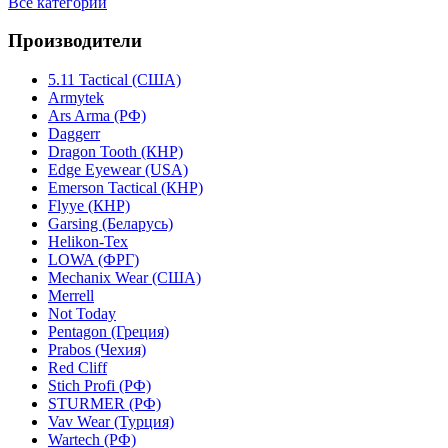
Все категории
Производители
5.11 Tactical (США)
Armytek
Ars Arma (РФ)
Daggerr
Dragon Tooth (КНР)
Edge Eyewear (USA)
Emerson Tactical (КНР)
Flyye (КНР)
Garsing (Беларусь)
Helikon-Tex
LOWA (ФРГ)
Mechanix Wear (США)
Merrell
Not Today
Pentagon (Греция)
Prabos (Чехия)
Red Cliff
Stich Profi (РФ)
STURMER (РФ)
Vav Wear (Турция)
Wartech (РФ)