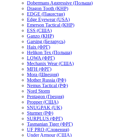
Dobermans Aggressive (Польша)
Dragon Tooth (КНР)
EDGE (Пакистан)
Edge Eyewear (USA)
Emerson Tactical (КНР)
ESS (США)
Ganzo (КНР)
Garsing (Беларусь)
Haix (ФРГ)
Helikon Tex (Польша)
LOWA (ФРГ)
Mechanix Wear (США)
MFH (ФРГ)
Mora (Швеция)
Mother Russia (РФ)
Nemus Tactical (РФ)
Nord Storm
Pentagon (Греция)
Propper (США)
SNUGPAK (UK)
Sturmer (РФ)
SURPLUS (ФРГ)
Tasmanian Tiger (ФРГ)
UF PRO (Словения)
Under Armour (США)