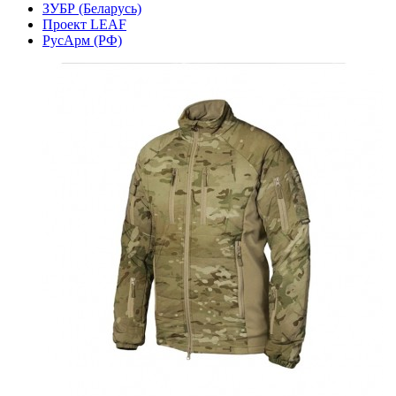
ЗУБР (Беларусь)
Проект LEAF
РусАрм (РФ)