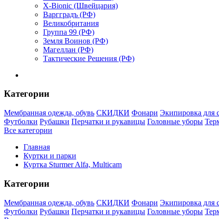
X-Bionic (Швейцария)
Варгградъ (РФ)
Великобритания
Группа 99 (РФ)
Земля Воинов (РФ)
Магеллан (РФ)
Тактические Решения (РФ)
Категории
Мембранная одежда, обувь
СКИДКИ
Фонари
Экипировка для 
Футболки
Рубашки
Перчатки и рукавицы
Головные уборы
Тер
Все категории
Главная
Куртки и парки
Куртка Sturmer Alfa, Multicam
Категории
Мембранная одежда, обувь
СКИДКИ
Фонари
Экипировка для 
Футболки
Рубашки
Перчатки и рукавицы
Головные уборы
Тер