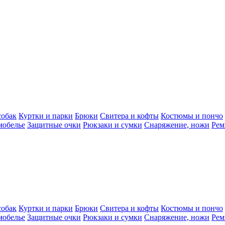
собак
Куртки и парки
Брюки
Свитера и кофты
Костюмы и пончо
мобелье
Защитные очки
Рюкзаки и сумки
Снаряжение, ножи
Рем
собак
Куртки и парки
Брюки
Свитера и кофты
Костюмы и пончо
мобелье
Защитные очки
Рюкзаки и сумки
Снаряжение, ножи
Рем