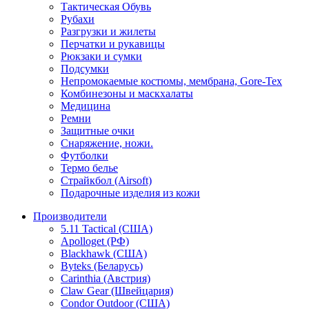
Тактическая Обувь
Рубахи
Разгрузки и жилеты
Перчатки и рукавицы
Рюкзаки и сумки
Подсумки
Непромокаемые костюмы, мембрана, Gore-Tex
Комбинезоны и маскхалаты
Медицина
Ремни
Защитные очки
Снаряжение, ножи.
Футболки
Термо белье
Страйкбол (Airsoft)
Подарочные изделия из кожи
Производители
5.11 Tactical (США)
Apolloget (РФ)
Blackhawk (США)
Byteks (Беларусь)
Carinthia (Австрия)
Claw Gear (Швейцария)
Condor Outdoor (США)