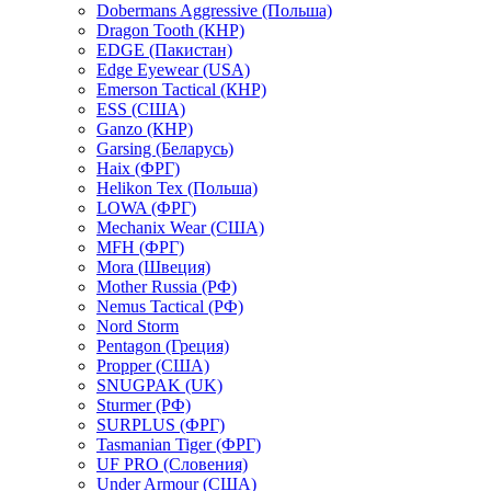
Dobermans Aggressive (Польша)
Dragon Tooth (КНР)
EDGE (Пакистан)
Edge Eyewear (USA)
Emerson Tactical (КНР)
ESS (США)
Ganzo (КНР)
Garsing (Беларусь)
Haix (ФРГ)
Helikon Tex (Польша)
LOWA (ФРГ)
Mechanix Wear (США)
MFH (ФРГ)
Mora (Швеция)
Mother Russia (РФ)
Nemus Tactical (РФ)
Nord Storm
Pentagon (Греция)
Propper (США)
SNUGPAK (UK)
Sturmer (РФ)
SURPLUS (ФРГ)
Tasmanian Tiger (ФРГ)
UF PRO (Словения)
Under Armour (США)