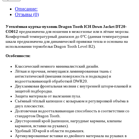
Описание:
Отзывы (0)
Утеплённая куртка-пуховик Dragon Tooth ICH Down Jacket DT20-
CO012
предназначена для ношения в межсезонье или в лёгкие морозы.
Комфортный температурный диапазон до 0°C (данная температурная
шкала предназначена для динамической привязки тепла и основана на
использовании термобелья Dragon Tooth Level B2).
Особенности:
Классический немного минималистский дизайн.
Лёгкая и прочная, немнущаяся ламинированная ткань с
антистатической (внешняя поверхность и подкладка) и
водоотталкивающей обработкой DWR20.
Двухзамковая фронтальная молния с внутренней шторм-планкой и
защитой подбородка.
Защита материала от вылезания пуха.
Съёмный тёплый капюшон с козырьком и регулировкой объёма в
двух плоскостях.
Долговечная водоотталкивающая способность в соответствии со
стандартом Dragon Tooth.
Двусторонний крой (капюшон, нагрудные карманы, клапаны
карманов, вставки на рукавах).
Удобный 3D-крой в области подмышек.
Артикулированные вставки из двойного материала на рукавах в