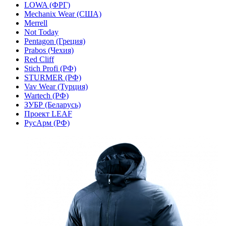
LOWA (ФРГ)
Mechanix Wear (США)
Merrell
Not Today
Pentagon (Греция)
Prabos (Чехия)
Red Cliff
Stich Profi (РФ)
STURMER (РФ)
Vav Wear (Турция)
Wartech (РФ)
ЗУБР (Беларусь)
Проект LEAF
РусАрм (РФ)