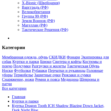
X-Bionic (Швейцария)
Варгградъ (РФ)
Великобритания
Группа 99 (РФ)
Земля Воинов (РФ)
Магеллан (РФ)
Тактические Решения (РФ)
Категории
Мембранная одежда, обувь
СКИДКИ
Фонари
Экипировка для
собак
Куртки и парки
Брюки
Свитера и кофты
Костюмы и
пончо
Подсумки
Разгрузки и жилеты
Тактическая Обувь
Носки
Футболки
Рубашки
Перчатки и рукавицы
Головные
уборы
Термобелье
Защитные очки
Рюкзаки и сумки
Снаряжение, ножи
Ремни и пояса
Медицина
Шевроны и
патчи
Все категории
Главная
Куртки и парки
Куртка Dragon Tooth ICH Shadow Blazing Down Jacket,
Dark Night Blue