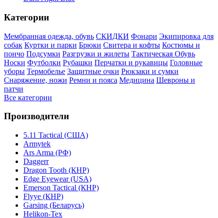
Категории
Мембранная одежда, обувь
СКИДКИ
Фонари
Экипировка для
собак
Куртки и парки
Брюки
Свитера и кофты
Костюмы и
пончо
Подсумки
Разгрузки и жилеты
Тактическая Обувь
Носки
Футболки
Рубашки
Перчатки и рукавицы
Головные
уборы
Термобелье
Защитные очки
Рюкзаки и сумки
Снаряжение, ножи
Ремни и пояса
Медицина
Шевроны и
патчи
Все категории
Производители
5.11 Tactical (США)
Armytek
Ars Arma (РФ)
Daggerr
Dragon Tooth (КНР)
Edge Eyewear (USA)
Emerson Tactical (КНР)
Flyye (КНР)
Garsing (Беларусь)
Helikon-Tex