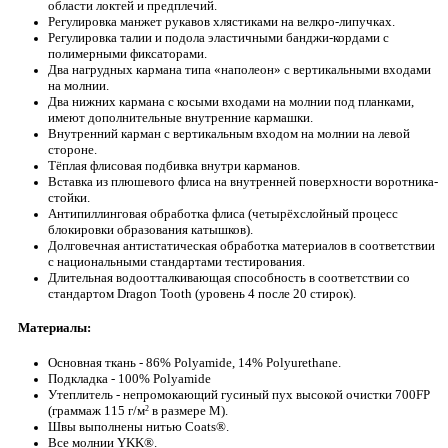
области локтей и предплечий.
Регулировка манжет рукавов хлястиками на велкро-липучках.
Регулировка талии и подола эластичными банджи-кордами с
полимерными фиксаторами.
Два нагрудных кармана типа «наполеон» с вертикальными входами
на молнии.
Два нижних кармана с косыми входами на молнии под планками,
имеют дополнительные внутренние кармашки.
Внутренний карман с вертикальным входом на молнии на левой
стороне.
Тёплая флисовая подбивка внутри карманов.
Вставка из плюшевого флиса на внутренней поверхности воротника-
стойки.
Антипиллинговая обработка флиса (четырёхслойный процесс
блокировки образования катышков).
Долговечная антистатическая обработка материалов в соответствии
с национальными стандартами тестирования.
Длительная водоотталкивающая способность в соответствии со
стандартом Dragon Tooth (уровень 4 после 20 стирок).
Материалы:
Основная ткань - 86% Polyamide, 14% Polyurethane.
Подкладка - 100% Polyamide
Утеплитель - непромокающий гусиный пух высокой очистки 700FP
(граммаж 115 г/м
в размере M).
2
Швы выполнены нитью Coats®.
Все молнии YKK®.