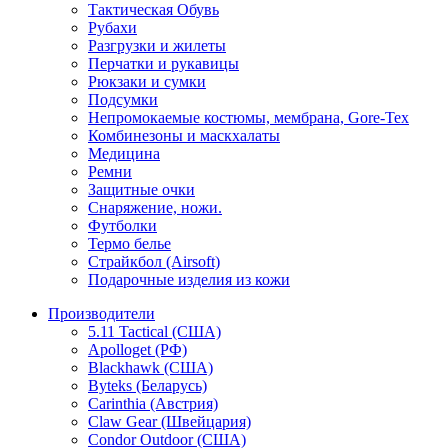
Тактическая Обувь
Рубахи
Разгрузки и жилеты
Перчатки и рукавицы
Рюкзаки и сумки
Подсумки
Непромокаемые костюмы, мембрана, Gore-Tex
Комбинезоны и маскхалаты
Медицина
Ремни
Защитные очки
Снаряжение, ножи.
Футболки
Термо белье
Страйкбол (Airsoft)
Подарочные изделия из кожи
Производители
5.11 Tactical (США)
Apolloget (РФ)
Blackhawk (США)
Byteks (Беларусь)
Carinthia (Австрия)
Claw Gear (Швейцария)
Condor Outdoor (США)