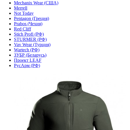
Mechanix Wear (США)
Merrell
Not Today
Pentagon (Греция)
Prabos (Чехия)
Red Cliff
Stich Profi (РФ)
STURMER (РФ)
Vav Wear (Турция)
Wartech (РФ)
ЗУБР (Беларусь)
Проект LEAF
РусАрм (РФ)