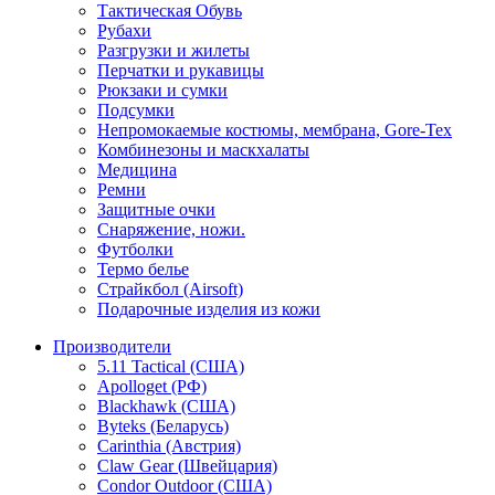
Тактическая Обувь
Рубахи
Разгрузки и жилеты
Перчатки и рукавицы
Рюкзаки и сумки
Подсумки
Непромокаемые костюмы, мембрана, Gore-Tex
Комбинезоны и маскхалаты
Медицина
Ремни
Защитные очки
Снаряжение, ножи.
Футболки
Термо белье
Страйкбол (Airsoft)
Подарочные изделия из кожи
Производители
5.11 Tactical (США)
Apolloget (РФ)
Blackhawk (США)
Byteks (Беларусь)
Carinthia (Австрия)
Claw Gear (Швейцария)
Condor Outdoor (США)