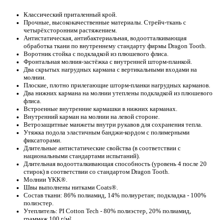
Классический приталенный крой.
Прочные, высококачественные материалы. Стрейч-ткань с
четырёхсторонним растяжением.
Антистатическая, антибактериальная, водоотталкивающая
обработка ткани по внутреннему стандарту фирмы Dragon Tooth.
Воротник стойка с подкладкой из плюшевого флиса.
Фронтальная молния-застёжка с внутренней шторм-планкой.
Два скрытых нагрудных кармана с вертикальными входами на
молнии.
Плоские, плотно прилегающие шторм-планки нагрудных карманов.
Два нижних кармана на молнии утеплены подкладкой из плюшевого
флиса.
Встроенные внутренние кармашки в нижних карманах.
Внутренний карман на молнии на левой стороне.
Ветрозащитные манжеты внутри рукавов для сохранения тепла.
Утяжка подола эластичным банджи-кордом с полимерными
фиксаторами.
Длительные антистатические свойства (в соответствии с
национальными стандартами испытаний).
Длительная водоотталкивающая способность (уровень 4 после 20
стирок) в соответствии со стандартом Dragon Tooth.
Молнии YKK®.
Швы выполнены нитками Coats®.
Состав ткани: 86% полиамид, 14% полиуретан; подкладка - 100%
полиэстер.
Утеплитель: PI Cotton Tech - 80% полиэстер, 20% полиамид,
граммаж 100 г/м².