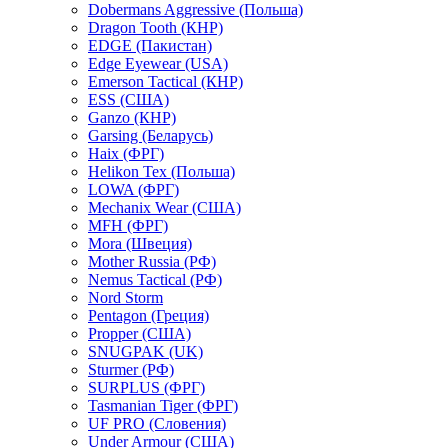
Dobermans Aggressive (Польша)
Dragon Tooth (КНР)
EDGE (Пакистан)
Edge Eyewear (USA)
Emerson Tactical (КНР)
ESS (США)
Ganzo (КНР)
Garsing (Беларусь)
Haix (ФРГ)
Helikon Tex (Польша)
LOWA (ФРГ)
Mechanix Wear (США)
MFH (ФРГ)
Mora (Швеция)
Mother Russia (РФ)
Nemus Tactical (РФ)
Nord Storm
Pentagon (Греция)
Propper (США)
SNUGPAK (UK)
Sturmer (РФ)
SURPLUS (ФРГ)
Tasmanian Tiger (ФРГ)
UF PRO (Словения)
Under Armour (США)