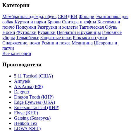
Категории
Мембранная одежда, обувь
СКИДКИ
Фонари
Экипировка для
собак
Куртки и парки
Брюки
Свитера и кофты
Костюмы и
пончо
Подсумки
Разгрузки и жилеты
Тактическая Обувь
Носки
Футболки
Рубашки
Перчатки и рукавицы
Головные
уборы
Термобелье
Защитные очки
Рюкзаки и сумки
Снаряжение, ножи
Ремни и пояса
Медицина
Шевроны и
патчи
Все категории
Производители
5.11 Tactical (США)
Armytek
Ars Arma (РФ)
Daggerr
Dragon Tooth (КНР)
Edge Eyewear (USA)
Emerson Tactical (КНР)
Flyye (КНР)
Garsing (Беларусь)
Helikon-Tex
LOWA (ФРГ)