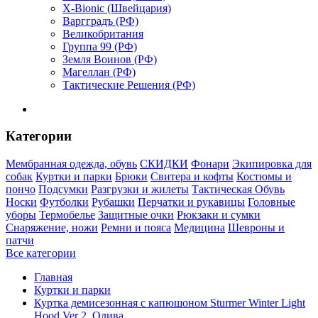
X-Bionic (Швейцария)
Варгградъ (РФ)
Великобритания
Группа 99 (РФ)
Земля Воинов (РФ)
Магеллан (РФ)
Тактические Решения (РФ)
Категории
Мембранная одежда, обувь
СКИДКИ
Фонари
Экипировка для
собак
Куртки и парки
Брюки
Свитера и кофты
Костюмы и
пончо
Подсумки
Разгрузки и жилеты
Тактическая Обувь
Носки
Футболки
Рубашки
Перчатки и рукавицы
Головные
уборы
Термобелье
Защитные очки
Рюкзаки и сумки
Снаряжение, ножи
Ремни и пояса
Медицина
Шевроны и
патчи
Все категории
Главная
Куртки и парки
Куртка демисезонная с капюшоном Sturmer Winter Light
Hood Ver 2, Олива