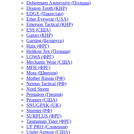
Dobermans Aggressive (Польша)
Dragon Tooth (КНР)
EDGE (Пакистан)
Edge Eyewear (USA)
Emerson Tactical (КНР)
ESS (США)
Ganzo (КНР)
Garsing (Беларусь)
Haix (ФРГ)
Helikon Tex (Польша)
LOWA (ФРГ)
Mechanix Wear (США)
MFH (ФРГ)
Mora (Швеция)
Mother Russia (РФ)
Nemus Tactical (РФ)
Nord Storm
Pentagon (Греция)
Propper (США)
SNUGPAK (UK)
Sturmer (РФ)
SURPLUS (ФРГ)
Tasmanian Tiger (ФРГ)
UF PRO (Словения)
Under Armour (США)