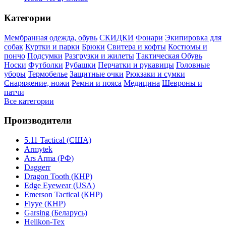
Категории
Мембранная одежда, обувь
СКИДКИ
Фонари
Экипировка для
собак
Куртки и парки
Брюки
Свитера и кофты
Костюмы и
пончо
Подсумки
Разгрузки и жилеты
Тактическая Обувь
Носки
Футболки
Рубашки
Перчатки и рукавицы
Головные
уборы
Термобелье
Защитные очки
Рюкзаки и сумки
Снаряжение, ножи
Ремни и пояса
Медицина
Шевроны и
патчи
Все категории
Производители
5.11 Tactical (США)
Armytek
Ars Arma (РФ)
Daggerr
Dragon Tooth (КНР)
Edge Eyewear (USA)
Emerson Tactical (КНР)
Flyye (КНР)
Garsing (Беларусь)
Helikon-Tex