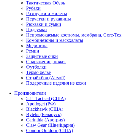
Тактическая Обувь
Рубахи
Разгрузки и жилеты
Перчатки и рукавицы
Рюкзаки и сумки
Подсумки
Непромокаемые костюмы, мембрана, Gore-Tex
Комбинезоны и маскхалаты
Медицина
Ремни
Защитные очки
Снаряжение, ножи.
Футболки
Термо белье
Страйкбол (Airsoft)
Подарочные изделия из кожи
Производители
5.11 Tactical (США)
Apolloget (РФ)
Blackhawk (США)
Byteks (Беларусь)
Carinthia (Австрия)
Claw Gear (Швейцария)
Condor Outdoor (США)