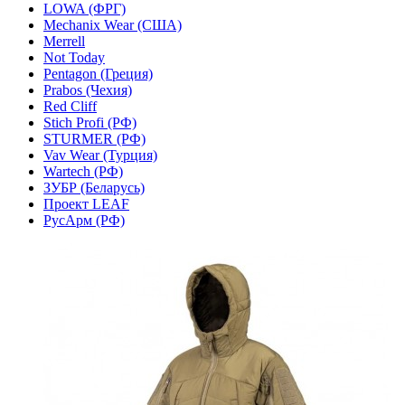
LOWA (ФРГ)
Mechanix Wear (США)
Merrell
Not Today
Pentagon (Греция)
Prabos (Чехия)
Red Cliff
Stich Profi (РФ)
STURMER (РФ)
Vav Wear (Турция)
Wartech (РФ)
ЗУБР (Беларусь)
Проект LEAF
РусАрм (РФ)