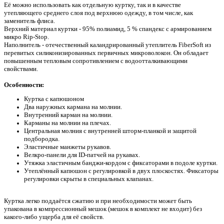
Её можно использовать как отдельную куртку, так и в качестве
утепляющего среднего слоя под верхнюю одежду, в том числе, как
заменитель флиса.
Верхний материал куртки - 95% полиамид, 5 % спандекс с армированием
микро Rip-Stop.
Наполнитель - отечественный каландрированный утеплитель FiberSoft из
перевитых силиконизированных первичных микроволокон. Он обладает
повышенным тепловым сопротивлением с водоотталкивающими
свойствами.
Особенности:
Куртка с капюшоном
Два наружных кармана на молнии.
Внутренний карман на молнии.
Карманы на молнии на плечах.
Центральная молния с внутренней шторм-планкой и защитой
подбородка.
Эластичные манжеты рукавов.
Велкро-панели для ID-патчей на рукавах.
Утяжка эластичным банджи-кордом с фиксаторами в подоле куртки.
Утеплённый капюшон с регулировкой в двух плоскостях. Фиксаторы
регулировки скрыты в специальных клапанах.
Куртка легко поддаётся сжатию и при необходимости может быть
упакована в компрессионный мешок (мешок в комплект не входит) без
какого-либо ущерба для её свойств.