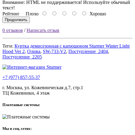
Внимание:
HTML не поддерживается! Используйте обычный
текст!
Рейтинг
Плохо
Хорошо
Продолжить
0 отзывов
/
Написать отзыв
Теги:
Куртка демисезонная с капюшоном Sturmer Winter Light
Hood Ver 2
,
Олива
,
SW-733-V2
,
Поcтупление_2404
,
Поcтупление_2205
+7 (977) 857-55-37
г. Москва, ул. Кожевническая д.7, стр.1
ТЦ Кожевники, 4 этаж
Платежные системы:
Мы в соц. сетях: