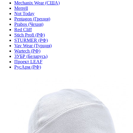
Mechanix Wear (США)
Merrell
Not Today
Pentagon (Греция)
Prabos (Чехия)
Red Cliff
Stich Profi (РФ)
STURMER (РФ)
Vav Wear (Турция)
Wartech (РФ)
ЗУБР (Беларусь)
Проект LEAF
РусАрм (РФ)