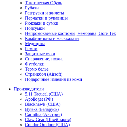
Тактическая Обувь
Рубахи
Разгрузки и жилеты
Перчатки и рукавицы
Рюкзаки и сумки
Подсумки
Непромокаемые костюмы, мембрана, Gore-Tex
Комбинезоны и маскхалаты
Медицина
Ремни
Защитные очки
Снаряжение, ножи.
Футболки
Термо белье
Страйкбол (Airsoft)
Подарочные изделия из кожи
Производители
5.11 Tactical (США)
Apolloget (РФ)
Blackhawk (США)
Byteks (Беларусь)
Carinthia (Австрия)
Claw Gear (Швейцария)
Condor Outdoor (США)