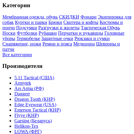
Категории
Мембранная одежда, обувь
СКИДКИ
Фонари
Экипировка для
собак
Куртки и парки
Брюки
Свитера и кофты
Костюмы и
пончо
Подсумки
Разгрузки и жилеты
Тактическая Обувь
Носки
Футболки
Рубашки
Перчатки и рукавицы
Головные
уборы
Термобелье
Защитные очки
Рюкзаки и сумки
Снаряжение, ножи
Ремни и пояса
Медицина
Шевроны и
патчи
Все категории
Производители
5.11 Tactical (США)
Armytek
Ars Arma (РФ)
Daggerr
Dragon Tooth (КНР)
Edge Eyewear (USA)
Emerson Tactical (КНР)
Flyye (КНР)
Garsing (Беларусь)
Helikon-Tex
LOWA (ФРГ)