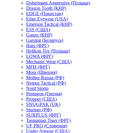
Dobermans Aggressive (Польша)
Dragon Tooth (КНР)
EDGE (Пакистан)
Edge Eyewear (USA)
Emerson Tactical (КНР)
ESS (США)
Ganzo (КНР)
Garsing (Беларусь)
Haix (ФРГ)
Helikon Tex (Польша)
LOWA (ФРГ)
Mechanix Wear (США)
MFH (ФРГ)
Mora (Швеция)
Mother Russia (РФ)
Nemus Tactical (РФ)
Nord Storm
Pentagon (Греция)
Propper (США)
SNUGPAK (UK)
Sturmer (РФ)
SURPLUS (ФРГ)
Tasmanian Tiger (ФРГ)
UF PRO (Словения)
Under Armour (США)