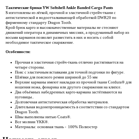
Тактические брюки YW Softshell Ankle Banded Cargo Pants
S
изготовлены из лёгкой, прочной и эластичной стрейч-ткани с
антистатической и водоотталкивающей обработкой DWR20 по
фирменному стандарту Dragon Tooth.
Крой брюк карго и высококачественные материалы не стесняют
движений оператора в динамичных миссиях, а продуманный набор из
восьми карманов позволит разместить в них и носить с собой
необходимое тактическое снаряжение.
Особенности:
Прочная и эластичная стрейч-ткань отлично растягивается на
четыре стороны.
Пояс с эластичным вставками для точной подгонки по фигуре.
Шлёвки для поясного ремня шириной до 55 мм
Верхние карманы имеют накладки из прочной ткани Cordura® для
ношения ножа, фонарика или другого снаряжения на клипсе.
Два объёмных набедренных карго-кармана застёгиваются на
пуговицы..
Долговечная антистатическая обработка материалов.
Длительная водонепроницаемость в соответствии со стандартом
Dragon Tooth.
Швы выполнены нитью Coats®.
Все молнии YKK®.
Материалы: основная ткань - 100% Полиэстер