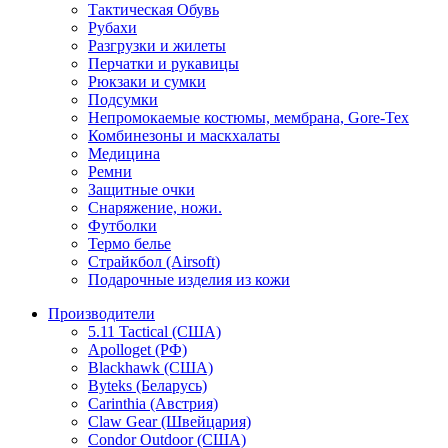
Тактическая Обувь
Рубахи
Разгрузки и жилеты
Перчатки и рукавицы
Рюкзаки и сумки
Подсумки
Непромокаемые костюмы, мембрана, Gore-Tex
Комбинезоны и маскхалаты
Медицина
Ремни
Защитные очки
Снаряжение, ножи.
Футболки
Термо белье
Страйкбол (Airsoft)
Подарочные изделия из кожи
Производители
5.11 Tactical (США)
Apolloget (РФ)
Blackhawk (США)
Byteks (Беларусь)
Carinthia (Австрия)
Claw Gear (Швейцария)
Condor Outdoor (США)