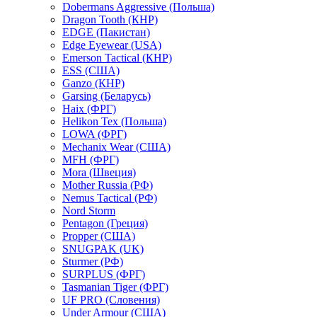
Dobermans Aggressive (Польша)
Dragon Tooth (КНР)
EDGE (Пакистан)
Edge Eyewear (USA)
Emerson Tactical (КНР)
ESS (США)
Ganzo (КНР)
Garsing (Беларусь)
Haix (ФРГ)
Helikon Tex (Польша)
LOWA (ФРГ)
Mechanix Wear (США)
MFH (ФРГ)
Mora (Швеция)
Mother Russia (РФ)
Nemus Tactical (РФ)
Nord Storm
Pentagon (Греция)
Propper (США)
SNUGPAK (UK)
Sturmer (РФ)
SURPLUS (ФРГ)
Tasmanian Tiger (ФРГ)
UF PRO (Словения)
Under Armour (США)