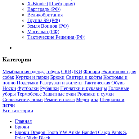
X-Bionic (Швейцария)
Варгградъ (РФ)
Великобритания
Группа 99 (РФ)
Земля Воинов (РФ)
Магеллан (РФ)
Тактические Решения (РФ)
Категории
Мембранная одежда, обувь
СКИДКИ
Фонари
Экипировка для
собак
Куртки и парки
Брюки
Свитера и кофты
Костюмы и
пончо
Подсумки
Разгрузки и жилеты
Тактическая Обувь
Носки
Футболки
Рубашки
Перчатки и рукавицы
Головные
уборы
Термобелье
Защитные очки
Рюкзаки и сумки
Снаряжение, ножи
Ремни и пояса
Медицина
Шевроны и
патчи
Все категории
Главная
Брюки
Брюки Dragon Tooth YW Ankle Banded Cargo Pants S,
Polar Night Black