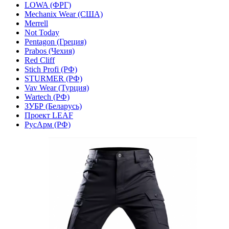
LOWA (ФРГ)
Mechanix Wear (США)
Merrell
Not Today
Pentagon (Греция)
Prabos (Чехия)
Red Cliff
Stich Profi (РФ)
STURMER (РФ)
Vav Wear (Турция)
Wartech (РФ)
ЗУБР (Беларусь)
Проект LEAF
РусАрм (РФ)