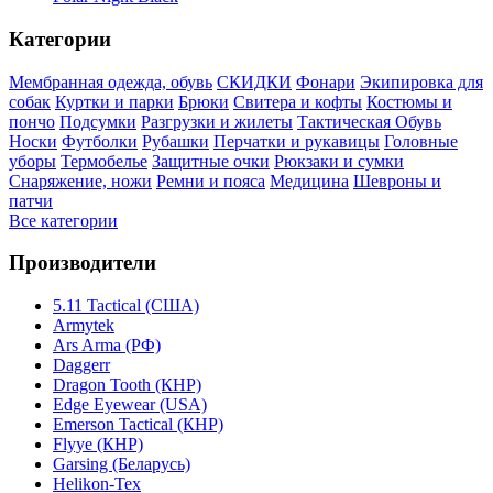
Категории
Мембранная одежда, обувь
СКИДКИ
Фонари
Экипировка для
собак
Куртки и парки
Брюки
Свитера и кофты
Костюмы и
пончо
Подсумки
Разгрузки и жилеты
Тактическая Обувь
Носки
Футболки
Рубашки
Перчатки и рукавицы
Головные
уборы
Термобелье
Защитные очки
Рюкзаки и сумки
Снаряжение, ножи
Ремни и пояса
Медицина
Шевроны и
патчи
Все категории
Производители
5.11 Tactical (США)
Armytek
Ars Arma (РФ)
Daggerr
Dragon Tooth (КНР)
Edge Eyewear (USA)
Emerson Tactical (КНР)
Flyye (КНР)
Garsing (Беларусь)
Helikon-Tex