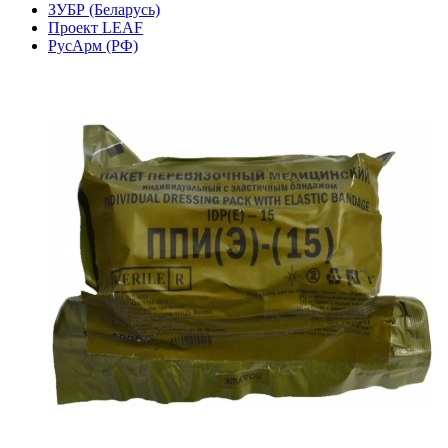
ЗУБР (Беларусь)
Проект LEAF
РусАрм (РФ)