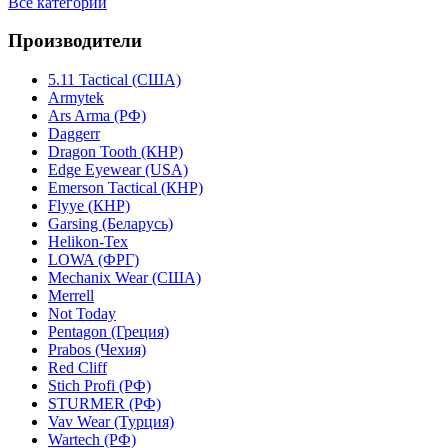
Все категории
Производители
5.11 Tactical (США)
Armytek
Ars Arma (РФ)
Daggerr
Dragon Tooth (КНР)
Edge Eyewear (USA)
Emerson Tactical (КНР)
Flyye (КНР)
Garsing (Беларусь)
Helikon-Tex
LOWA (ФРГ)
Mechanix Wear (США)
Merrell
Not Today
Pentagon (Греция)
Prabos (Чехия)
Red Cliff
Stich Profi (РФ)
STURMER (РФ)
Vav Wear (Турция)
Wartech (РФ)