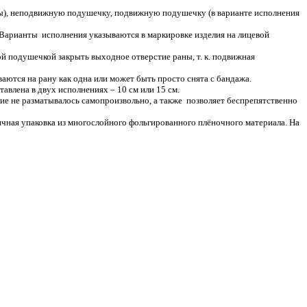
пы), неподвижную подушечку, подвижную подушечку (в варианте исполнения
. Варианты исполнения указываются в маркировке изделия на лицевой
й подушечкой закрыть выходное отверстие раны, т. к. подвижная
аются на рану как одна или может быть просто снята с бандажа.
влена в двух исполнениях – 10 см или 15 см.
ие не разматывалось самопроизвольно, а также позволяет беспрепятственно
ичная упаковка из многослойного фольгированного плёночного материала. На