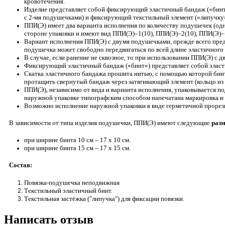
кровотечения.
Изделие представляет собой фиксирующий эластичный бандаж («бинт
с 2-мя подушечками) и фиксирующий текстильный элемент («липучку»
ППИ(Э) имеет два варианта исполнения по количеству подушечек (одн
стороне упаковки и имеют вид ППИ(Э)–1(10), ППИ(Э)–2(10), ППИ(Э)–
Вариант исполнения ППИ(Э) с двумя подушечками, прежде всего пред
подушечка может свободно передвигаться по всей длине эластичного
В случае, если ранение не сквозное, то при использовании ППИ(Э) с
Фиксирующий эластичный бандаж («бинт») представляет собой эластич
Скатка эластичного бандажа прошита нитью, с помощью которой бинт
протащить свернутый бандаж через затягивающий элемент (кольцо из 
ППИ(Э), независимо от вида и варианта исполнения, упаковывается п
наружной упаковке типографским способом напечатана маркировка и 
Возможно исполнение наружной упаковки в виде герметичной прорез
В зависимости от типа изделия подушечки, ППИ(Э) имеют следующие
раз
при ширине бинта 10 см – 17 х 10 см.
при ширине бинта 15 см – 17 х 15 см.
Состав:
Повязка-подушечка неподвижная
Текстильный эластичный бинт.
Текстильная застёжка ("липучка") для фиксации повязки.
Написать отзыв