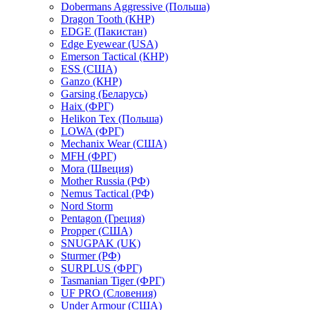
Dobermans Aggressive (Польша)
Dragon Tooth (КНР)
EDGE (Пакистан)
Edge Eyewear (USA)
Emerson Tactical (КНР)
ESS (США)
Ganzo (КНР)
Garsing (Беларусь)
Haix (ФРГ)
Helikon Tex (Польша)
LOWA (ФРГ)
Mechanix Wear (США)
MFH (ФРГ)
Mora (Швеция)
Mother Russia (РФ)
Nemus Tactical (РФ)
Nord Storm
Pentagon (Греция)
Propper (США)
SNUGPAK (UK)
Sturmer (РФ)
SURPLUS (ФРГ)
Tasmanian Tiger (ФРГ)
UF PRO (Словения)
Under Armour (США)