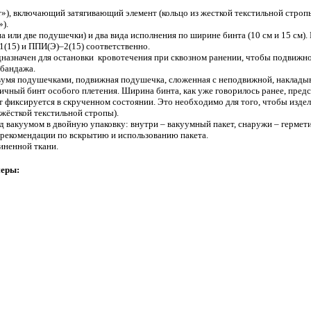
»), включающий затягивающий элемент (кольцо из жесткой текстильной стро
).
а или две подушечки) и два вида исполнения по ширине бинта (10 см и 15 см)
1(15) и ППИ(Э)–2(15) соответственно.
назначен для остановки кровотечения при сквозном ранении, чтобы подвижно
 бандажа.
 двумя подушечками, подвижная подушечка, сложенная с неподвижной, накладыв
ный бинт особого плетения. Ширина бинта, как уже говорилось ранее, предста
 фиксируется в скрученном состоянии. Это необходимо для того, чтобы издел
жёсткой текстильной стропы).
од вакуумом в двойную упаковку: внутри – вакуумный пакет, снаружи – гермет
рекомендации по вскрытию и использованию пакета.
иненной ткани.
меры: