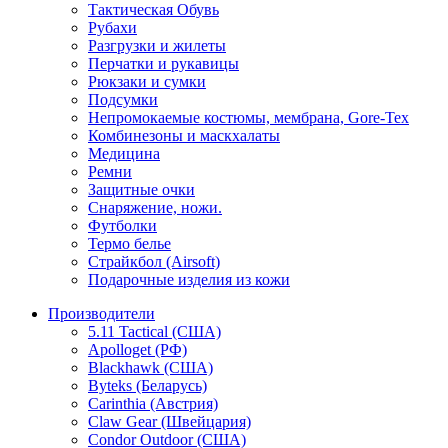
Тактическая Обувь
Рубахи
Разгрузки и жилеты
Перчатки и рукавицы
Рюкзаки и сумки
Подсумки
Непромокаемые костюмы, мембрана, Gore-Tex
Комбинезоны и маскхалаты
Медицина
Ремни
Защитные очки
Снаряжение, ножи.
Футболки
Термо белье
Страйкбол (Airsoft)
Подарочные изделия из кожи
Производители
5.11 Tactical (США)
Apolloget (РФ)
Blackhawk (США)
Byteks (Беларусь)
Carinthia (Австрия)
Claw Gear (Швейцария)
Condor Outdoor (США)