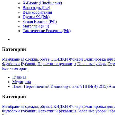
X-Bionic (Швейцария)
Варгградъ (РФ)
Великобритания
Группа 99 (РФ)
Земля Воинов (РФ)
Магеллан (РФ)
Тактические Решения (РФ)
Категории
Мембранная одежда, обувь
СКИДКИ
Фонари
Экипировка для 
Футболки
Рубашки
Перчатки и рукавицы
Головные уборы
Тер
Все категории
Главная
Медицина
Пакет Перевязочный Индивидуальный ППИ(Э)-2(15) Апп
Категории
Мембранная одежда, обувь
СКИДКИ
Фонари
Экипировка для 
Футболки
Рубашки
Перчатки и рукавицы
Головные уборы
Тер